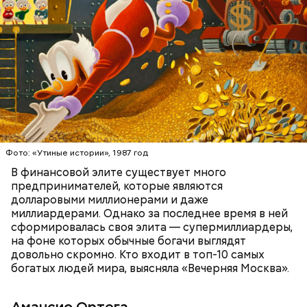
стильную одежду по доступным ценам.
Фото: public domain
БОГАТСТВО
БИЗНЕС
ПРЕДПРИНИМАТЕЛИ
МИЛЛИАРДЕРЫ
ДЕНЬГИ
Люсиль Рандон (118 лет)
Фото: «Утиные истории», 1987 год
В финансовой элите существует много
предпринимателей, которые являются
долларовыми миллионерами и даже
Фото: Shutterstock
миллиардерами. Однако за последнее время в ней
сформировалась своя элита — супермиллиардеры,
на фоне которых обычные богачи выглядят
довольно скромно. Кто входит в топ-10 самых
богатых людей мира, выясняла «Вечерняя Москва».
Амансио Ортега