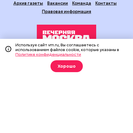
Архив газеты
Вакансии
Команда
Контакты
Правовая информация
Используя сайт vm.ru, Вы соглашаетесь с
использованием файлов cookie, которые указаны в
Политике конфиденциальности
Издание создано при финансовой поддержке Департамента
средств массовой информации и рекламы города Москвы.
Хорошо
На сайте применяются рекомендательные технологии
(информационные технологии предоставления информации
на основе сбора, систематизации и анализа сведений,
относящихся к предпочтениям пользователей сети
«Интернет», находящихся на территории Российской
Федерации).
Сетевое издание "Вечерняя Москва" (18+) зарегистрировано
в Федеральной службе по надзору в сфере связи,
информационных технологий и массовых коммуникаций
(Роскомнадзор). Свидетельство о регистрации ЭЛ № ФС 77 -
90524 от 09.12.2025. Учредитель: АО "Редакция газеты
"Вечерняя Москва". Главный редактор
vm.ru
: Александр
Геннадьевич Глуходедов. Адрес редакции: 127015, г.Москва,