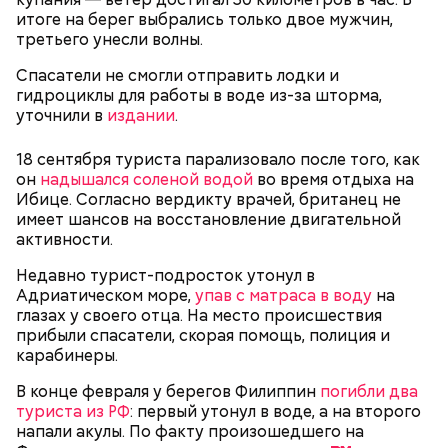
Сергей Брин
кровью дракона. Они же используют ее в
итоге на берег выбрались только двое мужчин,
медицинских целях и красят ей ткань и волосы.
третьего унесли волны.
Спасатели не смогли отправить лодки и
гидроциклы для работы в воде из-за шторма,
уточнили в
издании
.
Канэ Танака (119 лет)
18 сентября туриста парализовало после того, как
он
надышался соленой водой
во время отдыха на
Ибице. Согласно вердикту врачей, британец не
имеет шансов на восстановление двигательной
активности.
Недавно турист-подросток утонул в
Окружающие отмечали, что Носс была в здравом
Он находился на посту менеджера, занимался
Адриатическом море,
упав с матраса в воду
на
уме до конца жизни. Интересно, что когда в
наймом персонала и продажей продуктов. В 2000
Фото: Shutterstock
глазах у своего отца. На место происшествия
возрасте 117 лет ей сообщили, что она теперь
году Балмер сменил Билла Гейтса на посту
прибыли спасатели, скорая помощь, полиция и
является старейшим из ныне живущих людей,
генерального директора. Им он оставался до 2014
карабинеры.
женщина с улыбкой ответила: «Ну и что?». Сама
года, после чего ушел с поста, но остался
Носс отмечала, что секрет ее долголетия
держателем акций компании. Сейчас его состояние
В конце февраля у берегов Филиппин
погибли два
заключается в постоянной двигательной
оценивается в 126 миллиардов долларов.
туриста из РФ
: первый утонул в воде, а на второго
активности и отсутствии беспокойства по поводу
напали акулы. По факту произошедшего на
возраста. Однако стоит отметить, что ей в том