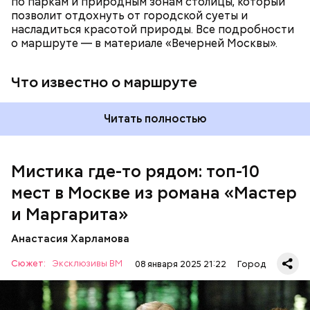
по паркам и природным зонам столицы, который
позволит отдохнуть от городской суеты и
насладиться красотой природы. Все подробности
о маршруте — в материале «Вечерней Москвы».
Что известно о маршруте
Читать полностью
Мистика где-то рядом: топ-10
мест в Москве из романа «Мастер
На данный момент квартира на Большой Садовой
стала Музеем Булгакова. В ней воссоздана
и Маргарита»
атмосфера жизни и быта начала ХХ века с большим
количеством вещей, которые имеют отношение к
Анастасия Харламова
роману.
Сюжет:
Эксклюзивы ВМ
08 января 2025 21:22
Город
Одно из культовых мест романа Булгакова «Мастер