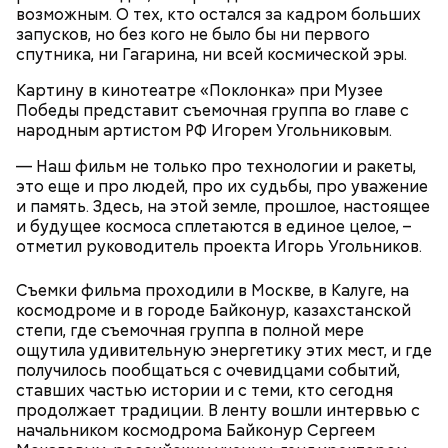
Карта маршрута
возможным. О тех, кто остался за кадром больших
Дом Грибоедова
запусков, но без кого не было бы ни первого
спутника, ни Гагарина, ни всей космической эры.
Фото: Пресс-служба ЦОДД
Картину в кинотеатре «Поклонка» при Музее
Ботанический сад РАН;
Победы представит съемочная группа во главе с
ВДНХ;
народным артистом РФ Игорем Угольниковым.
Лосиный Остров;
Измайловский парк;
— Наш фильм не только про технологии и ракеты,
Кемеровский лесопарк;
Также существует раздел «Стать партнером»,
это еще и про людей, про их судьбы, про уважение
Парк Кузьминки;
который будет полезен представителям бизнеса. В
и память. Здесь, на этой земле, прошлое, настоящее
Парк 850-летия Москвы;
нем можно найти информацию о том, какие
и будущее космоса сплетаются в единое целое, –
Братеевскую пойму;
преимущества дает предпринимателям участие в
отметил руководитель проекта Игорь Угольников.
Борисовские пруды;
программе лояльности. Там же можно заполнить и
Царицыно;
отправить заявку на присоединение к ней.
Съемки фильма проходили в Москве, в Калуге, на
Исследователи считают, что в Большом
Битцевский лес;
космодроме и в городе Байконур, казахстанской
Гнездниковском переулке Михаил Булгаков
Теплый Стан;
степи, где съемочная группа в полной мере
впервые увидел Елену Шиловскую. Она была его
Парк победы;
ощутила удивительную энергетику этих мест, и где
третьей женой и хранительницей литературного
Долину реки Сетунь;
получилось пообщаться с очевидцами событий,
наследия писателя. Они познакомились в доме №
Парк Фили;
ставших частью истории и с теми, кто сегодня
10, когда были в гостях у общих друзей. Они сразу
Парк Покровское-Стрешнево;
продолжает традиции. В ленту вошли интервью с
влюбились друг в друга, несмотря на то, что оба на
Тимирязевский парк.
начальником космодрома Байконур Сергеем
тот момент состояли в браке.