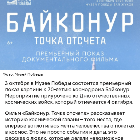
В романе «Мастер и Маргарита» объединение
литераторов МАССОЛИТ, которое возглавлял
Михаил Берлиоз, находится в двухэтажном
Обеспечение комфорта и
старинном доме. Прообразом стал Дом Герцена на
безопасности
Тверском бульваре, 25. В 1920-х годах здесь было
несколько литературных организаций —
Российская ассоциация пролетарских писателей и
Московская ассоциация пролетарских писателей.
Сегодня здесь располагается Литературный
Фото: Музей Победы
институт имени Максима Горького.
3 октября в Музее Победы состоится премьерный
показ картины к 70-летию космодрома Байконур.
Мероприятие приурочено ко Дню отечественных
Кто может получить карту москвича
космических войск, который отмечается 4 октября.
Фильм «Байконур. Точка отсчета» рассказывает
историю космической гавани – того места, где
впервые воплотилась мечта человечества о полетах
в космос. Это не просто события и даты, это
рассказ о людях, которые делали невозможное