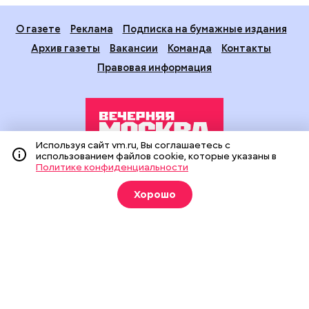
О газете
Реклама
Подписка на бумажные издания
Архив газеты
Вакансии
Команда
Контакты
Правовая информация
Используя сайт vm.ru, Вы соглашаетесь с
использованием файлов cookie, которые указаны в
Политике конфиденциальности
Издание создано при финансовой поддержке Департамента
средств массовой информации и рекламы города Москвы.
Хорошо
На сайте применяются рекомендательные технологии
(информационные технологии предоставления информации
на основе сбора, систематизации и анализа сведений,
относящихся к предпочтениям пользователей сети
«Интернет», находящихся на территории Российской
Федерации).
Сетевое издание "Вечерняя Москва" (18+) зарегистрировано
в Федеральной службе по надзору в сфере связи,
информационных технологий и массовых коммуникаций
(Роскомнадзор). Свидетельство о регистрации ЭЛ № ФС 77 -