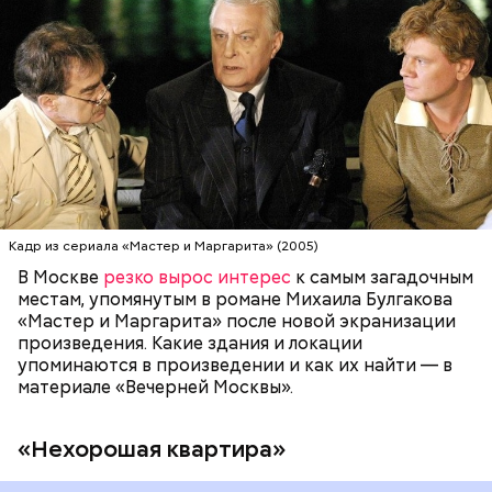
и Маргарита» — это «нехорошая квартира» в доме
№ 50 302-Бис. Именно в ней проживал повелитель
сил тьмы Воланд. Настоящая «нехорошая
квартира» находится на улице Большой Садовой,
МОСКВА
ПИСАТЕЛИ
МИХАИЛ БУЛГАКОВ
дом 10. В маленькой комнате в коммуналке жил и
работал Михаил Булгаков три года — с 1921-го по
1924-й. Он называл ее «гнусной комнатой в гнусном
доме», потому что в доме постоянно происходили
перебои с электричеством, протекал потолок, за
стенкой ругались соседи. Именно поэтому она
стала прототипом «нехорошей квартиры», где жил
Кадр из сериала «Мастер и Маргарита» (2005)
Воланд со своей свитой, где прошел бал Сатаны.
В Москве
резко вырос интерес
к самым загадочным
местам, упомянутым в романе Михаила Булгакова
«Мастер и Маргарита» после новой экранизации
произведения. Какие здания и локации
упоминаются в произведении и как их найти — в
материале «Вечерней Москвы».
«Нехорошая квартира»