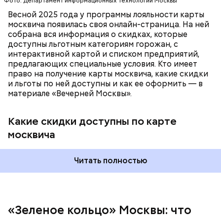
кольца» реализована в пяти округах города,
Фото: Департамент информационных технологий Москвы
подчеркнули в ЦОДД:
Весной 2025 года у программы лояльности карты
москвича появилась своя онлайн-страница. На ней
собрана вся информация о скидках, которые
доступны льготным категориям горожан, с
интерактивной картой и списком предприятий,
предлагающих специальные условия. Кто имеет
право на получение карты москвича, какие скидки
и льготы по ней доступны и как ее оформить — в
материале «Вечерней Москвы».
Какие скидки доступны по карте
Подвал Мастера
москвича
— На сегодняшний день уже готово более 50
процентов веломаршрута, то есть около 71
километра. В 2023 году его продлили — от
Читать полностью
Тимирязевского парка до Лосиного Острова за
счет проложения велополос на улицах между
парками. Таким образом, уже готовы участки от
метро «Профсоюзная» до Лосиного Острова.
«Зеленое кольцо» Москвы: что
Безусловно, самым известным местом из романа