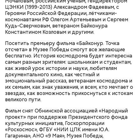
Мочаловым, российским ученым, гендиректором
ЦЭНКИ (1999-2013) Александром Фадеевым, с
Героями Российской Федерации, лётчиками-
Маршрут зеленого кольца проходит через:
В разделе «Каталог» представлены все
космонавтами РФ Олегом Артемьевым и Сергеем
предложения партнеров. В нем можно включить
Кудь-Сверчковым, ветераном Байконура
сортировку по типам льготы, интересующим
Константином Козловым и другими.
товарам и услугам, брендам, станциям метро и
В Большом Гнездниковском переулке Мастер
Посетить премьеру фильма «Байконур. Точка
другим.
впервые увидел Маргариту с букетом мимоз в
отсчета» в Музее Победы смогут все желающие
руках. Именно здесь в доме № 10, где было
бесплатно. История космодрома будет интересна
московское отделение газеты «Накануне», работал
самым разным зрителям: школьникам и студентам,
Михаил Булгаков. Кстати, этот дом упоминается в
как живой урок истории и науки, любителям
сборнике писателя «Дьяволиада» и очерке «Сорок
документального кино, как честный и
сороков».
эмоциональный рассказ, ветеранам космодрома и
их семьям, как знак уважения, и всем, кто мечтает о
звездах, как возможность прикоснуться к истокам
великого пути.
Фильм снят Обнинской ассоциацией «Народный
проект» при поддержке Президентского фонда
культурных инициатив, Госкорпорации
На главной странице сайта
karta.mos.ru
можно
«Роскосмос», ФГБУ «НИИ ЦПК имени Ю.А.
найти тематические подборки скидок и самые
Гагарина», АНО «9 Мая», Музея Победы,