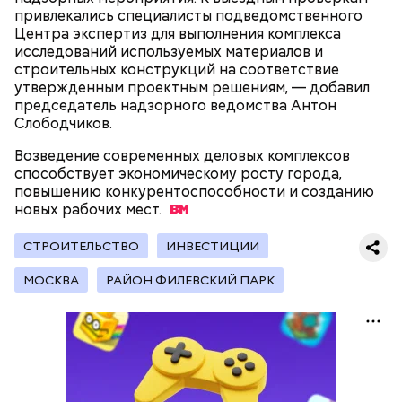
сороков».
привлекались специалисты подведомственного
Центра экспертиз для выполнения комплекса
исследований используемых материалов и
строительных конструкций на соответствие
утвержденным проектным решениям, — добавил
председатель надзорного ведомства Антон
Слободчиков.
На главной странице сайта
karta.mos.ru
можно
Возведение современных деловых комплексов
найти тематические подборки скидок и самые
способствует экономическому росту города,
выгодные предложения, которые доступны на
повышению конкурентоспособности и созданию
Где проходит
данный момент.
новых рабочих
мест.
СТРОИТЕЛЬСТВО
ИНВЕСТИЦИИ
Большой Гнездниковский переулок
МОСКВА
РАЙОН ФИЛЕВСКИЙ ПАРК
«Кинематографическая лужа»:
Метароман не для всех: чем
булгаковед — о новой
удивит новая экранизация
экранизации «Мастера и
«Мастера и Маргариты»
Маргариты»