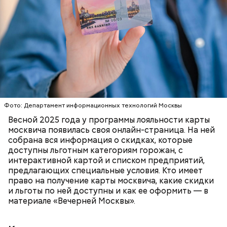
бытовая техника и электроника;
товары для дома;
Существуют несколько версий, какой именно дом
туризм (санатории, гостиницы, турфирмы).
стал прототипом жилища Мастера. Но согласно
Скидки по карте москвича доступны в следующих
самой популярной — это подвал дома № 9, что в
категориях:
Мансуровском переулке. Здесь жили друзья
Булгакова — братья Топлениновы. Писатель часто
приходил к ним в гости и работал над «Мастером и
ПОРТАЛ MOS.RU
МОСКВА
ЛЬГОТЫ
Маргаритой».
В настоящее время велоинфраструктура «Зеленого
кольца» реализована в пяти округах города,
Фото: Департамент информационных технологий Москвы
подчеркнули в ЦОДД:
Весной 2025 года у программы лояльности карты
москвича появилась своя онлайн-страница. На ней
собрана вся информация о скидках, которые
доступны льготным категориям горожан, с
интерактивной картой и списком предприятий,
предлагающих специальные условия. Кто имеет
право на получение карты москвича, какие скидки
и льготы по ней доступны и как ее оформить — в
материале «Вечерней Москвы».