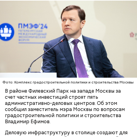
получатели жилищных субсидий.
На открытой веранде здания находился ресторан.
На доме на Тверском бульваре также был модный
ресторан Клуба театральных работников, пройти в
него можно было только по пропускам. Летом его
открывали в саду у дома.
Карту москвича могут получить следующие
категории граждан:
В романе «Мастер и Маргарита» объединение
Фото: Комплекс градостроительной политики и строительства Москвы
литераторов МАССОЛИТ, которое возглавлял
В районе Филевский Парк на западе Москвы за
Михаил Берлиоз, находится в двухэтажном
Обеспечение комфорта и
счет частных инвестиций строят пять
старинном доме. Прообразом стал Дом Герцена на
административно-деловых центров. Об этом
безопасности
Тверском бульваре, 25. В 1920-х годах здесь было
сообщил заместитель мэра Москвы по вопросам
несколько литературных организаций —
градостроительной политики и строительства
Российская ассоциация пролетарских писателей и
Владимир Ефимов.
Московская ассоциация пролетарских писателей.
Сегодня здесь располагается Литературный
Деловую инфраструктуру в столице создают для