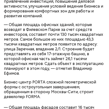
институт имени Максима Горького.
привлечения инвестиций, повышения деловой
активности, улучшения условий ведения бизнеса и
формирования комфортных зон для работы и
развития компаний.
Кто может получить карту москвича
— Общая площадь офисных зданий, которые
возводят в Филевском Парке за счет средств
инвесторов, составит почти 130 тысяч квадратных
метров. Самое большое из них площадью 43,3
тысячи квадратных метров появится по адресу:
улица Заречная, владение 2/1. Строение будет
Карта маршрута
представлять из себя 17-этажную башню, в
Дом Грибоедова
которой офисная часть займет 26,1 тысячи
квадратных метров. Сдать объект в эксплуатацию
Фото: Пресс-служба ЦОДД
планируют в этом году, — отметил Владимир
Ефимов.
Ботанический сад РАН;
ВДНХ;
Бизнес-центр PORTA сложной геометрической
Лосиный Остров;
формы с остроугольным завершением,
Измайловский парк;
обращенным в сторону Москвы-Сити, строит
Кемеровский лесопарк;
Также существует раздел «Стать партнером»,
девелопер FORMA.
Парк Кузьминки;
который будет полезен представителям бизнеса. В
Парк 850-летия Москвы;
нем можно найти информацию о том, какие
— Общая площадь фасадов составит 16 тысяч
Братеевскую пойму;