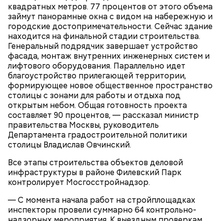
преимущества дает предпринимателям участие в
квадратных метров. 77 процентов от этого объема
Борисовские пруды;
программе лояльности. Там же можно заполнить и
займут панорамные окна с видом на набережную и
Царицыно;
отправить заявку на присоединение к ней.
Исследователи считают, что в Большом
городские достопримечательности. Сейчас здание
Битцевский лес;
Гнездниковском переулке Михаил Булгаков
находится на финальной стадии строительства.
Теплый Стан;
впервые увидел Елену Шиловскую. Она была его
Генеральный подрядчик завершает устройство
Парк победы;
третьей женой и хранительницей литературного
фасада, монтаж внутренних инженерных систем и
Долину реки Сетунь;
наследия писателя. Они познакомились в доме №
лифтового оборудования. Параллельно идет
Парк Фили;
10, когда были в гостях у общих друзей. Они сразу
благоустройство прилегающей территории,
Парк Покровское-Стрешнево;
влюбились друг в друга, несмотря на то, что оба на
формирующее новое общественное пространство
Тимирязевский парк.
тот момент состояли в браке.
столицы с зонами для работы и отдыха под
открытым небом. Общая готовность проекта
составляет 90 процентов, — рассказал министр
правительства Москвы, руководитель
Маршрут зеленого кольца проходит через:
В разделе «Каталог» представлены все
Департамента градостроительной политики
предложения партнеров. В нем можно включить
столицы Владислав Овчинский.
сортировку по типам льготы, интересующим
товарам и услугам, брендам, станциям метро и
Все этапы строительства объектов деловой
В Большом Гнездниковском переулке Мастер
другим.
инфраструктуры в районе Филевский Парк
впервые увидел Маргариту с букетом мимоз в
контролирует Мосгосстройнадзор.
руках. Именно здесь в доме № 10, где было
московское отделение газеты «Накануне», работал
— С момента начала работ на стройплощадках
Михаил Булгаков. Кстати, этот дом упоминается в
инспекторы провели суммарно 64 контрольно-
сборнике писателя «Дьяволиада» и очерке «Сорок
надзорных мероприятия. К выездным проверкам