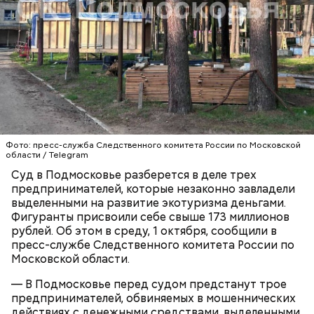
не планировал убивать
бабушку. Он хотел, чтобы
Реакция Гасанова на расследование
женщина загремела в больницу, а у него появилась
возможность украсть из ее квартиры дорогие
украшения. Примечательно, что незадолго до
смерти пенсионерки внук занял у нее полмиллиона
рублей.
Тогда медики не смогли установить точную
причину смерти Константина. Подозрения
родителей погибшего юноши пали на Миссюру, но
доказать его причастность к кончине их сына не
Фото: пресс-служба Следственного комитета России по Московской
удалось. Когда же подозреваемого задержали, он
области / Telegram
заявил, что ничего не подсыпал в морс и утверждал,
Суд в Подмосковье разберется в деле трех
что яд могли добавить в бутылку
некие
предпринимателей, которые незаконно завладели
недоброжелатели
.
выделенными на развитие экотуризма деньгами.
Фигуранты присвоили себе свыше 173 миллионов
Play
рублей. Об этом в среду, 1 октября, сообщили в
пресс-службе Следственного комитета России по
Video
Московской области.
— В Подмосковье перед судом предстанут трое
предпринимателей, обвиняемых в мошеннических
Блогеру грозило до семи лет лишения свободы.
действиях с денежными средствами, выделенными