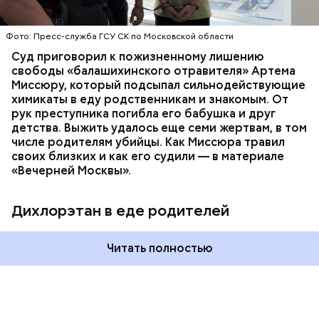
химикат дихлорэтан, который не мог попасть в
организм супругов случайно. То же самое вещество
нашли в еде, изъятой из квартиры пострадавших.
Фото: Пресс-служба ГСУ СК по Московской области
Суд приговорил к пожизненному лишению
свободы «балашихинского отравителя» Артема
Миссюру, который подсыпал сильнодействующие
химикаты в еду родственникам и знакомым. От
рук преступника погибла его бабушка и друг
детства. Выжить удалось еще семи жертвам, в том
числе родителям убийцы. Как Миссюра травил
своих близких и как его судили — в материале
«Вечерней Москвы».
Дихлорэтан в еде родителей
Читать полностью