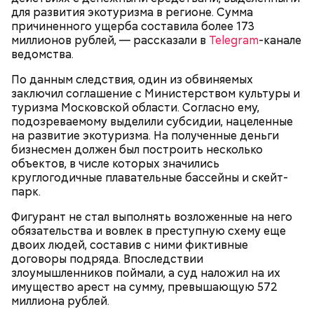
для развития экотуризма в регионе. Сумма
причиненного ущерба составила более 173
миллионов рублей, — рассказали в
Telegram
-канале
ведомства.
Видео: пресс-служба ГСУ СК по Московской области
По данным следствия, один из обвиняемых
заключил соглашение с Министерством культуры и
туризма Московской области. Согласно ему,
— Мы съездили за витаминами, вернулись обратно,
подозреваемому выделили субсидии, нацеленные
поднялись домой. У него ухудшилось самочувствие
на развитие экотуризма. На полученные деньги
через сутки... Его увезли в больницу,
бизнесмен должен был построить несколько
реанимировали, и там он скончался, — рассказывал
объектов, в числе которых значились
Миссюра на допросе.
круглогодичные плавательные бассейны и скейт-
парк.
Фигурант не стал выполнять возложенные на него
Родственники обналичивали деньги и возвращали
обязательства и вовлек в преступную схему еще
их Гасанову. А чтобы пользоваться деньгами и не
двоих людей, составив с ними фиктивные
вызвать подозрений у налоговой, Гасанов либо
договоры подряда. Впоследствии
распределял их между еще несколькими счетами,
злоумышленников поймали, а суд наложил на их
либо
покупал на них квартиры
.
имущество арест на сумму, превышающую 572
миллиона рублей.