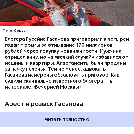
доходов в особо крупном размере. В тот же день
НАЛОГИ
ПОИСК ЛЮДЕЙ
ДЕНЬГИ
МВД
мужчину
заочно арестовали
.
ГАСАН ГУСЕЙНОВ
Молодого человека задержали. На первом же
Фото: Соцсети
допросе он признался, что планировал отравить
только отчима. Тогда следователи посчитали, что
Блогера Гусейна Гасанова приговорили к четырем
мотивом преступления была квартира родителей,
годам тюрьмы за отмывание 170 миллионов
которая в случае их смерти перешла бы сыну. Но
рублей через покупку недвижимости. Мужчина
спустя несколько дней Миссюра заявил, что ранее
отрицал вину, но на «всякий случай» избавился от
уже травил других людей.
машины и квартиры. Апартаменты были проданы
за пачку печенья. Тем не менее, адвокаты
Гасанова намерены обжаловать приговор. Как
судили скандально известного блогера — в
материале «Вечерней Москвы».
Арест и розыск Гасанова
Началось расследование. В квартире потерпевших
Читать полностью
установили скрытую камеру видеонаблюдения. На
записи попал 25-летний сын потерпевших Артем