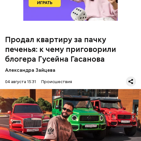
распределил между родственниками и
собственными счетами.
Продал квартиру за пачку
печенья: к чему приговорили
блогера Гусейна Гасанова
Александра Зайцева
Кто еще был жертвой Миссюры
04 августа 15:31
Происшествия
Фото: База розыска МВД РФ
В мае 2025 года МВД РФ объявило в
международный розыск
блогера Гусейна Гасанова.
В его отношении возбудили уголовное дело о
неуплате налогов и легализации преступных