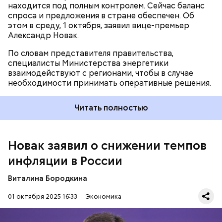
находится под полным контролем. Сейчас баланс
спроса и предложения в стране обеспечен. Об
этом в среду, 1 октября, заявил вице-премьер
Александр Новак.
По словам представителя правительства,
специалисты Министерства энергетики
взаимодействуют с регионами, чтобы в случае
необходимости принимать оперативные решения.
Ранее президент России Владимир Путин заявил,
что меры российского правительства по снижению
инфляции в стране предоставляют результат —
Читать полностью
рост потребительских цен
снизился на 0,7
процента
. Тенденцию, которая касается инфляции
в стране, он назвал достаточно яркой, отметив, что
сейчас траектория снижения инфляции опережает
Новак заявил о снижении темпов
прогнозы правительства и Банка России.
инфляции в России
Виталина Бородкина
01 октября 2025 16:33
Экономика