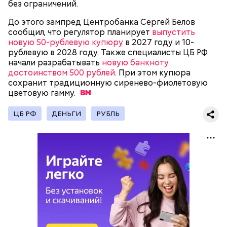
без ограничений.
До этого зампред Центробанка Сергей Белов
сообщил, что регулятор планирует
выпустить
новую 50-рублевую купюру
в 2027 году и 10-
рублевую в 2028 году. Также специалисты ЦБ РФ
начали разрабатывать
новую банкноту
достоинством 500 рублей
. При этом купюра
сохранит традиционную сиренево-фиолетовую
цветовую
гамму.
26 сентября стоимость фьючерса на платину на
ЦБ РФ
ДЕНЬГИ
РУБЛЬ
Нью-Йоркской товарной бирже
превысила 1590
долларов
за тройскую унцию впервые с 1 апреля
2013 года.