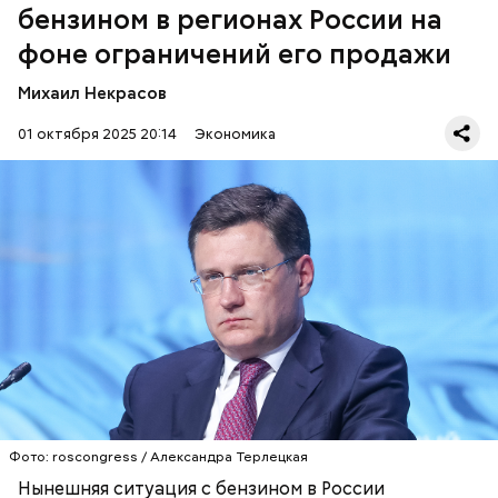
бензином в регионах России на
фоне ограничений его продажи
Михаил Некрасов
01 октября 2025 20:14
Экономика
— Наблюдаются отдельные проблемы обеспечения
по отдельным регионам, и в ручном режиме
Министерство энергетики вместе с регионами
решает эти вопросы, — передает слова Новака
ТАСС
.
БЕНЗИН
АЛЕКСАНДР НОВАК
РОССИЯ
Путин также сообщил, что инфляция в России
снижается и к концу года может составить
шесть–
семь процентов
.
Фото: roscongress / Александра Терлецкая
Нынешняя ситуация с бензином в России