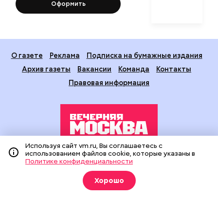
Оформить
О газете
Реклама
Подписка на бумажные издания
Архив газеты
Вакансии
Команда
Контакты
Правовая информация
Используя сайт vm.ru, Вы соглашаетесь с
использованием файлов cookie, которые указаны в
Издание создано при финансовой поддержке Департамента
Политике конфиденциальности
средств массовой информации и рекламы города Москвы.
На сайте применяются рекомендательные технологии
Хорошо
(информационные технологии предоставления информации
на основе сбора, систематизации и анализа сведений,
относящихся к предпочтениям пользователей сети
«Интернет», находящихся на территории Российской
Федерации).