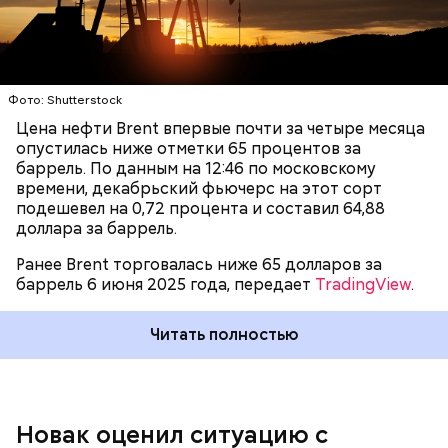
Позже Министерство энергетики и Федеральная
временно спровоцировать снижение спроса на
антимонопольная служба направили владельцам
валюту.
АЗС письма с требованием
обосновать рост цен
на топливо.
Фото: Shutterstock
Цена нефти Brent впервые почти за четыре месяца
опустилась ниже отметки 65 процентов за
баррель. По данным на 12:46 по московскому
времени, декабрьский фьючерс на этот сорт
подешевел на 0,72 процента и составил 64,88
доллара за баррель.
Ранее Brent торговалась ниже 65 долларов за
баррель 6 июня 2025 года, передает
TradingView
.
Вместе с тем президент Независимого топливного
Читать полностью
союза Павел Баженов сказал, что сообщения о
нехватке бензина в некоторых регионах
поступают
уже больше месяца
. Из-за этого ряд
сетей АЗС был вынужден ввести ограничения на
отпуск горючего в 10–20 литров на клиента.
Новак оценил ситуацию с