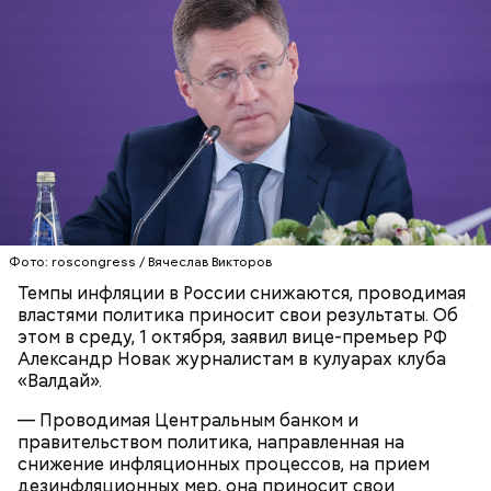
Он также отметил, что в сентябре годовая
инфляция в России составила восемь процентов, а
по итогам года ожидается, что она останется в
диапазоне шесть-семь процентов.
ИНФЛЯЦИЯ
АЛЕКСАНДР НОВАК
РОССИЯ
Фото: roscongress / Вячеслав Викторов
Темпы инфляции в России снижаются, проводимая
властями политика приносит свои результаты. Об
этом в среду, 1 октября, заявил вице-премьер РФ
Александр Новак журналистам в кулуарах клуба
«Валдай».
— Проводимая Центральным банком и
правительством политика, направленная на
снижение инфляционных процессов, на прием
дезинфляционных мер, она приносит свои