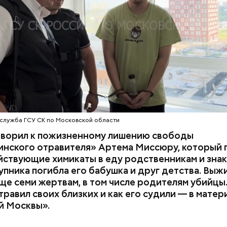
з квартиры пострадавших.
служба ГСУ СК по Московской области
оворил к пожизненному лишению свободы
инского отравителя» Артема Миссюру, который 
ствующие химикаты в еду родственникам и знак
упника погибла его бабушка и друг детства. Выж
ще семи жертвам, в том числе родителям убийцы.
равил своих близких и как его судили — в матер
й Москвы».
 и День поцелуев
День собирания звезд и