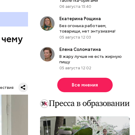
таблетка-оригами
06 августа 15:40
Екатерина Рощина
Без огонька работаем,
товарищи, нет энтузиазма!
 чему
05 августа 12:03
Елена Соломатина
В жару лучше не есть жирную
пищу
05 августа 12:02
Все мнения
ествия
тную
гли
ших
пасть в
еде,