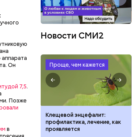
х
ов
аучного
блей. Эти
Новости СМИ2
ственными
утниковую
ана
 аппарата
Проще, чем кажется
та. Он
тудой 7,5
.
а
ами. Позже
ровали
ить развитие
Клещевой энцефалит:
профилактика, лечение, как
им
в
проявляется
етрясения