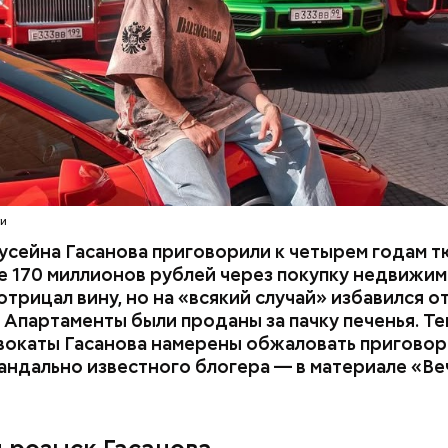
расследование. В квартире потерпевших установ
амеру видеонаблюдения. На записи попал 25-летн
их Артем Миссюра, который тайно приходил в кв
отчима и подсыпал им в еду химикаты. Также отра
его младшая сестра.
ти
усейна Гасанова приговорили к четырем годам т
 170 миллионов рублей через покупку недвижим
трицал вину, но на «всякий случай» избавился о
 Апартаменты были проданы за пачку печенья. Те
вокаты Гасанова намерены обжаловать приговор.
андально известного блогера — в материале «В
ay
deo