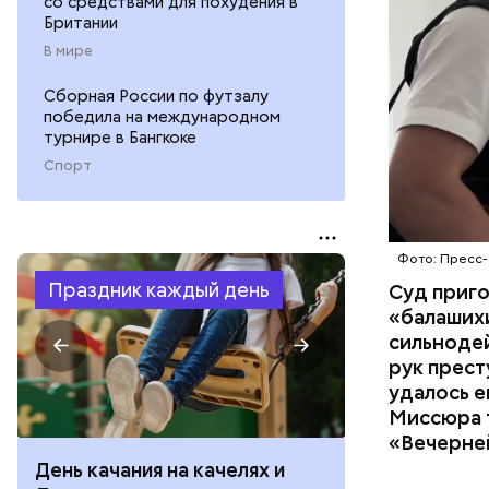
со средствами для похудения в
изъятой и
Британии
В мире
Сборная России по футзалу
победила на международном
турнире в Бангкоке
Спорт
Фото: Пресс-
Праздник каждый день
Суд приг
«балаших
сильнодей
рук прест
удалось е
Миссюра т
«Вечерне
День качания на качелях и
День арбуза