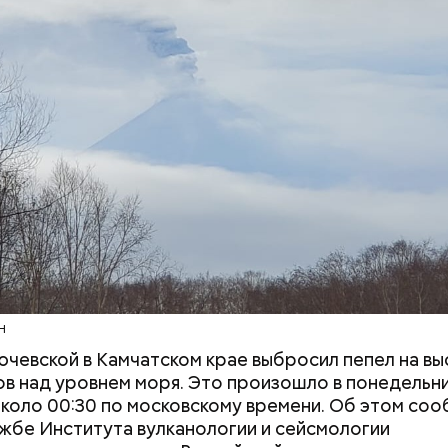
 кредитов.
мательскую деятельность в области продажи и 
 социальных сетях. С целью сокрытия своих доход
средств от спонсоров розыгрышей, покупателей
нных курсов и прогнозов ставок на спорт Гасанов
чные лицевые счета как физического лица, а также
льные родственникам лицевые счета, — пояснили 
ой прокуратуре
.
Людей разбросало по
«В погоне за уд
проезжей части: как
средства хорош
легковушка сбила толпу
россияне ищут 
пешеходов в Омске
помощью магии
Н
ючевской в Камчатском крае выбросил пепел на вы
в над уровнем моря. Это произошло в понедельник
около 00:30 по московскому времени. Об этом соо
жбе Института вулканологии и сейсмологии