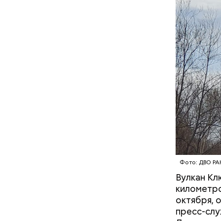
несколько
предприни
рекламы в
денежных 
мотивацио
на свои ли
подконтро
московск
малыша: как
Вода за 10 тысяч: поможет ли
ибли при
японский напиток сбросить
а в Раменском
лишний вес
Фото: ДВО РА
Вулкан Кл
километро
октября, 
пресс-слу