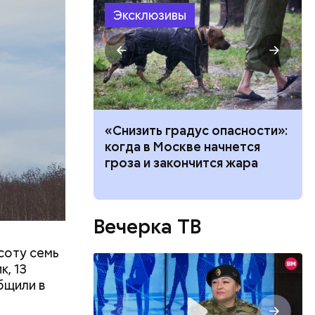
размещения
Эксклюзивы
ов часть
 различных
 получал
 на
в
ачей все
«Снизить градус опасности»:
и»: как
когда в Москве начнется
работу с
гроза и закончится жара
Вечерка ТВ
соту семь
, 13
бщили в