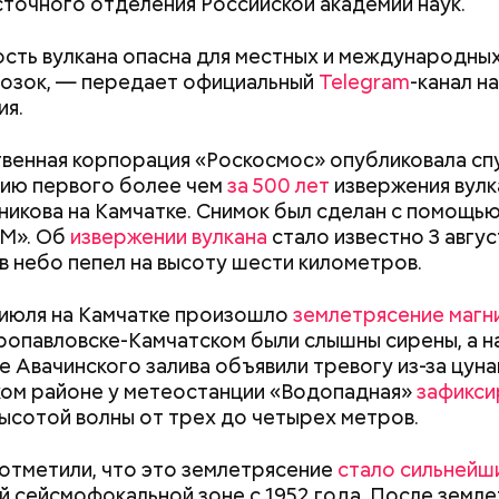
точного отделения Российской академии наук.
е был жертвой Миссюры
сть вулкана опасна для местных и международны
ли считали, что в период с 2019 по 2021 год Гасан
озок, — передает официальный
Telegram
-канал н
 от уплаты налогов на более чем 170 миллионов ру
ия.
 якобы распределил между родственниками и соб
венная корпорация «Роскосмос» опубликовала сп
ию первого более чем
за 500 лет
извержения вулк
икова на Камчатке. Снимок был сделан с помощью
-М». Об
извержении вулкана
стало известно 3 авгус
в небо пепел на высоту шести километров.
июля на Камчатке произошло
землетрясение магни
тропавловске-Камчатском были слышны сирены, а н
 Авачинского залива объявили тревогу из-за цун
ком районе у метеостанции «Водопадная»
зафикси
ысотой волны от трех до четырех метров.
Как узнать, снесут ли дом по
Как предотврат
реновации в Москве: где
диабета
отметили, что это землетрясение
стало сильнейш
искать информацию и сроки
й сейсмофокальной зоне с 1952 года. После земл