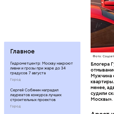
Началось 
скрытую к
потерпевш
матери и 
Главное
пищу ела 
Фото: Соцсе
Гидрометцентр: Москву накроют
Блогера Г
ливни и грозы при жаре до 34
отмывание
градусов 7 августа
Мужчина о
Город
квартиры.
менее, ад
Сергей Собянин наградил
судили ск
Pl
лауреатов конкурса лучших
Москвы».
строительных проектов
Vi
Город