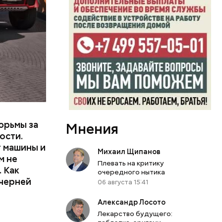
или
ий сын
артиру
вленную
юрьмы за
Мнения
ости.
т машины и
Михаил Щипанов
м не
Плевать на критику
 Как
очередного нытика
ечерней
06 августа 15:41
Александр Лосото
Лекарство будущего: