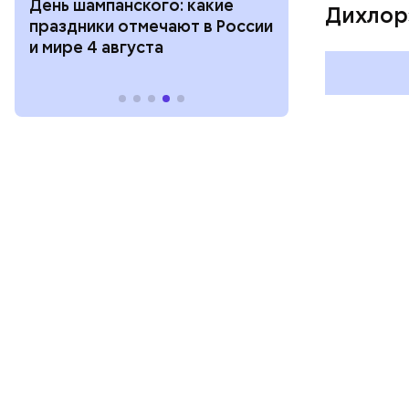
День шампанского: какие
с зеркалом: 
Дихлор
праздники отмечают в России
отмечают в Р
и мире 4 августа
августа