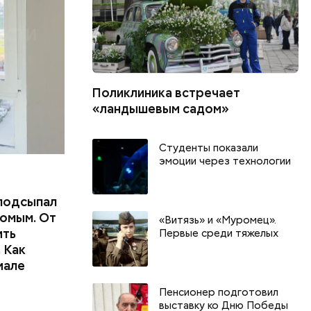
Поликлиника встречает
«ландышевым садом»
Студенты показали
эмоции через технологии
подсыпал
омым. От
«Витязь» и «Муромец».
ить
Первые среди тяжелых
 Как
иале
Пенсионер подготовил
выставку ко Дню Победы