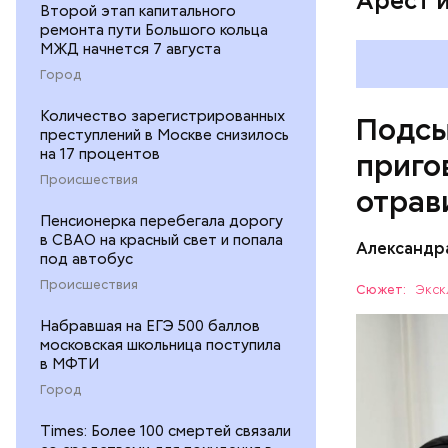
Арест 
Второй этап капитального
ремонта пути Большого кольца
МЖД начнется 7 августа
Город
Количество зарегистрированных
Подсы
преступлений в Москве снизилось
на 17 процентов
приго
Происшествия
отрав
Пенсионерка перебегала дорогу
в СВАО на красный свет и попала
Видео: пре
Александр
под автобус
Происшествия
Сюжет:
Экск
Набравшая на ЕГЭ 500 баллов
Все начал
московская школьница поступила
больницу 
в МФТИ
поставить
ОТРАВЛЕ
Город
направили
сильнодей
СЛЕДСТВ
Times: Более 100 смертей связали
организм 