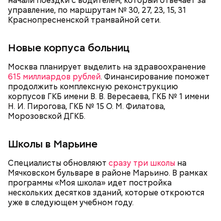
начали поездки с водителем, который отвечает за
управление, по маршрутам № 30, 27, 23, 15, 31
Краснопресненской трамвайной сети.
Новые корпуса больниц
Около 100 километров дорог
, 18 искусственных
Москва планирует выделить на здравоохранение
сооружений и 16 пешеходных переходов
615 миллиардов рублей
. Финансирование поможет
планируется построить в столице в 2026 году.
продолжить комплексную реконструкцию
Большую работу по улично-дорожной сети ведут с
корпусов ГКБ имени В. В. Вересаева, ГКБ № 1 имени
2011 года. За это время в Москве построили свыше
Н. И. Пирогова, ГКБ № 15 О. М. Филатова,
1,6 тысячи километров новых дорог, возвели и
Морозовской ДГКБ.
реконструировали 75 процентов магистралей. В
городе появилось 495 тоннелей, эстакад и мостов
Школы в Марьине
— количество искусственных транспортных
сооружений выросло более чем на 70 процентов.
Специалисты обновляют
Также построили 374 внеуличных пешеходных
сразу три школы
на
Мячковском бульваре в районе Марьино. В рамках
перехода.
программы «Моя школа» идет постройка
нескольких десятков зданий, которые откроются
уже в следующем учебном году.