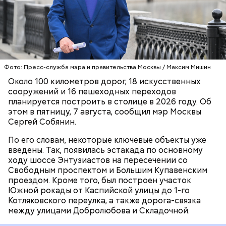
Сейчас же специалисты возводят финальный
участок Московского скоростного диаметра (МСД)
вдоль Каспийской улицы от Кантемировской улицы
Фото: МАКС / Мэр Москвы Сергей Собянин
до Павелецкого направления МЖД. Помимо этого,
До этого московское школьники
завоевали три
ведутся работы по участку магистрали Солнцево
СТРОИТЕЛЬСТВО
МОСКВА
бронзовые медали
на Международной олимпиаде
— Бутово — Варшавское шоссе от улицы Поляны
СЕРГЕЙ СОБЯНИН
по лингвистике в Румынии.
до Варшавского шоссе. Также проходит
Фото: Пресс-служба мэра и правительства Москвы / Максим Мишин
Сергей Собянин
открыл новую эстакаду
на
реконструкция Симоновской и Крутицкой
главном ходу шоссе Энтузиастов. Она
Около 100 километров дорог, 18 искусственных
набережных. Кроме того, сейчас в работе дорога-
расположена на пересечении Свободного
сооружений и 16 пешеходных переходов
связка между МСД и улицей Академика Королева,
проспекта и Большого Купавенского проезда. Под
планируется построить в столице в 2026 году. Об
включая новый путепровод через пути МЦД-3.
эстакадой будут проложены новые трамвайные
этом в пятницу, 7 августа, сообщил мэр Москвы
пути в направлении района Ивановское. Проект
Сергей Собянин.
включает строительство 3,6 километра дорог, из
По его словам, некоторые ключевые объекты уже
которых 2,4 километра были открыты в августе
введены. Так, появилась эстакада по основному
2026 года.
ходу шоссе Энтузиастов на пересечении со
Свободным проспектом и Большим Купавенским
проездом. Кроме того, был построен участок
Южной рокады от Каспийской улицы до 1-го
Котляковского переулка, а также дорога-связка
между улицами Добролюбова и Складочной.
— Поздравляю Александра и всех ребят с