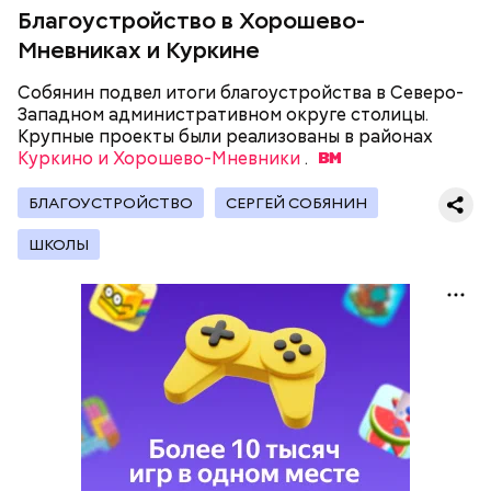
Благоустройство в Хорошево-
Мневниках и Куркине
Собянин подвел итоги благоустройства в Северо-
Строительство дорожных объектов
Западном административном округе столицы.
Крупные проекты были реализованы в районах
Куркино и Хорошево-Мневники
.
БЛАГОУСТРОЙСТВО
СЕРГЕЙ СОБЯНИН
ШКОЛЫ
Ранее заместитель мэра Москвы по вопросам
транспорта и промышленности Максим Ликсутов
рассказал, что
более 60 проектов
Центра
организации дорожного движения будут
Московский школьник
завоевал золото
реализованы в Москве в 2026 году на вылетных
международной олимпиады по искусственному
магистралях — это крупные трассы и проспекты,
интеллекту в Казахстане. В соревнованиях
которые соединяют центр города с его окраинами
участвовали 465 участников из более чем 100 стран.