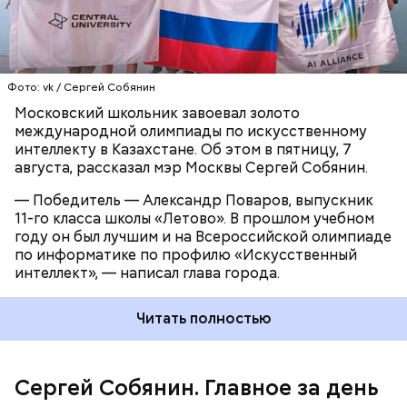
пространств и четыре здания культуры. Кроме
того, сейчас специалисты проводят комплексную
реконструкцию Центрального Московского
ипподрома на Беговой улице.
Фото: vk / Сергей Собянин
Московский школьник завоевал золото
международной олимпиады по искусственному
интеллекту в Казахстане. Об этом в пятницу, 7
августа, рассказал мэр Москвы Сергей Собянин.
— Победитель — Александр Поваров, выпускник
11-го класса школы «Летово». В прошлом учебном
году он был лучшим и на Всероссийской олимпиаде
по информатике по профилю «Искусственный
интеллект», — написал глава города.
Строительство школ и детских садов
Читать полностью
Сергей Собянин. Главное за день