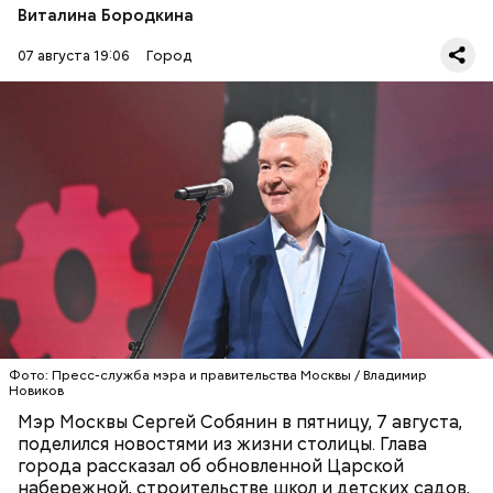
Виталина Бородкина
07 августа 19:06
Город
Год назад в музее-заповеднике «Коломенское»
открылась обновленная
Царская набережная
. За
это время она стала популярным местом отдыха —
здесь уже побывали больше восьми миллионов
посетителей. В этом году проходит третий этап
СТРОИТЕЛЬСТВО
МОСКВА
благоустройства: планируется привести в порядок
СЕРГЕЙ СОБЯНИН
ДЕТСКИЕ САДЫ
городошную и воркаут-площадки, детскую
ДОРОГИ
игровую зону, хозяйственный двор.
Фото: Пресс-служба мэра и правительства Москвы / Владимир
Новиков
Мэр Москвы Сергей Собянин в пятницу, 7 августа,
поделился новостями из жизни столицы. Глава
города рассказал об обновленной Царской
набережной, строительстве школ и детских садов,