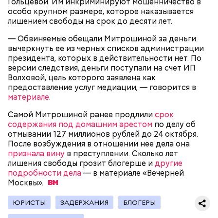
Гольцевой. Им инкриминируют мошенничество в
Миссюра на допросе.
особо крупном размере, которое наказывается
лишением свободы на срок до десяти лет.
— Обвиняемые обещали Митрошиной за деньги
Родственники обналичивали деньги и возвращали
вычеркнуть ее из черных списков администрации
их Гасанову. А чтобы пользоваться деньгами и не
президента, которых в действительности нет. По
вызвать подозрений у налоговой, Гасанов либо
версии следствия, деньги поступали на счет ИП
распределял их между еще несколькими счетами,
Волховой, цель которого заявлена как
либо
покупал на них квартиры
.
предоставление услуг медиации, — говорится в
материале
.
Самой Митрошиной ранее продлили
срок
Следующим подопытным стал друг детства
содержания под домашним арестом
по делу об
Миссюры Константин. 3 февраля того же года,
отмывании 127 миллионов рублей до 24 октября.
когда молодые люди ехали вместе в машине,
После возбуждения в отношении нее дела она
— Гасанов, являясь индивидуальным
подозреваемый угостил приятеля морсом с
признала вину
в преступлении. Сколько лет
предпринимателем, осуществлял
этиленгликолем. Через два дня Константин умер в
лишения свободы грозит блогерше и
другие
предпринимательскую деятельность в области
больнице.
подробности дела
— в материале «Вечерней
продажи и размещения рекламы в социальных
Москвы».
сетях. С целью сокрытия своих доходов часть
денежных средств от спонсоров розыгрышей,
покупателей различных мотивационных курсов и
ЮРИСТЫ
ЗАДЕРЖАНИЯ
БЛОГЕРЫ
прогнозов ставок на спорт Гасанов получал на