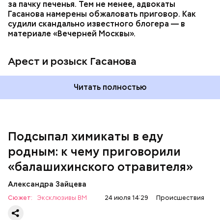
за пачку печенья. Тем не менее, адвокаты
Гасанова намерены обжаловать приговор. Как
судили скандально известного блогера — в
материале «Вечерней Москвы».
Арест и розыск Гасанова
Началось расследование. В квартире потерпевших
Читать полностью
установили скрытую камеру видеонаблюдения. На
записи попал 25-летний сын потерпевших Артем
Миссюра, который тайно приходил в квартиру
матери и отчима и подсыпал им в еду химикаты.
Подсыпал химикаты в еду
Также отравленную пищу ела его младшая сестра.
родным: к чему приговорили
«балашихинского отравителя»
Play
Александра Зайцева
Video
Сюжет:
Эксклюзивы ВМ
24 июля 14:29
Происшествия