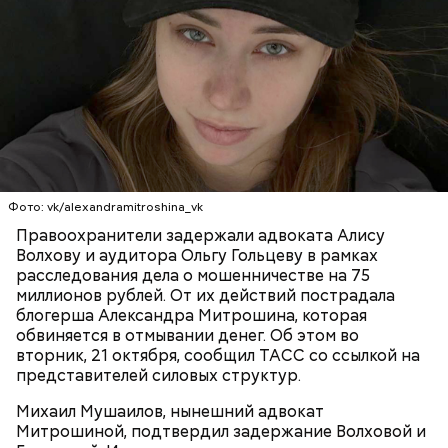
заявил, что ничего не подсыпал в морс и утверждал,
что яд могли добавить в бутылку
некие
недоброжелатели
.
Play
Video
Блогеру грозило до семи лет лишения свободы.
Фото: vk/alexandramitroshina_vk
Правоохранители задержали адвоката Алису
Волхову и аудитора Ольгу Гольцеву в рамках
расследования дела о мошенничестве на 75
миллионов рублей. От их действий пострадала
блогерша Александра Митрошина, которая
Видео: пресс-служба ГСУ СК по Московской области
обвиняется в отмывании денег. Об этом во
вторник, 21 октября, сообщил ТАСС со ссылкой на
представителей силовых структур.
— Мы съездили за витаминами, вернулись обратно,
поднялись домой. У него ухудшилось самочувствие
Михаил Мушаилов, нынешний адвокат
через сутки... Его увезли в больницу,
Митрошиной, подтвердил задержание Волховой и
реанимировали, и там он скончался, — рассказывал