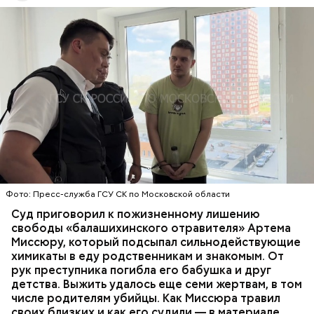
Все началось в июне, когда двое супругов
Видео: пресс-служба ГСУ СК по Московской области
обратились в местную больницу с жалобами на
плохое самочувствие. Врачи не смогли поставить
им точный диагноз, после чего анализы
потерпевших направили на экспертизу. В них
ОТРАВЛЕНИЯ
БАЛАШИХА
РОДИТЕЛИ
специалисты обнаружили сильнодействующий
СЛЕДСТВЕННЫЙ КОМИТЕТ
ЭКСПЕРТИЗЫ
химикат дихлорэтан, который не мог попасть в
организм супругов случайно. То же самое вещество
нашли в еде, изъятой из квартиры пострадавших.
Фото: Пресс-служба ГСУ СК по Московской области
Суд приговорил к пожизненному лишению
свободы «балашихинского отравителя» Артема
Миссюру, который подсыпал сильнодействующие
химикаты в еду родственникам и знакомым. От
рук преступника погибла его бабушка и друг
детства. Выжить удалось еще семи жертвам, в том
числе родителям убийцы. Как Миссюра травил
своих близких и как его судили — в материале