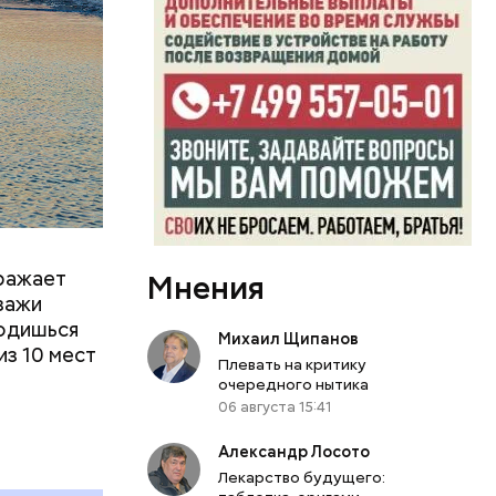
 другие
м
тояние
оражает
Мнения
йзажи
ходишься
Михаил Щипанов
из 10 мест
Плевать на критику
очередного нытика
06 августа 15:41
Александр Лосото
Лекарство будущего: