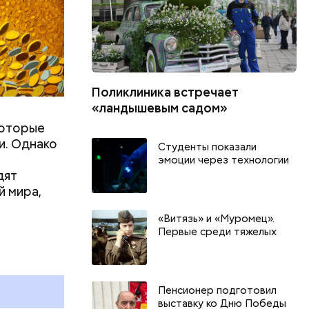
Поликлиника встречает
«ландышевым садом»
которые
и. Однако
Студенты показали
эмоции через технологии
дят
й мира,
«Витязь» и «Муромец».
Всемирный день кошек и
Первые среди тяжелых
Международный день
и
бесконечности: какие
праздники отмечают в России
и мире 8 августа
Пенсионер подготовил
выставку ко Дню Победы