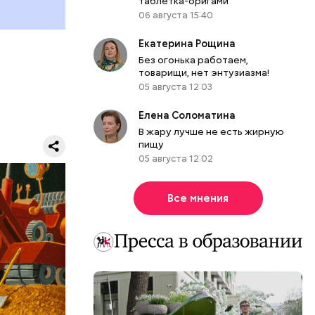
таблетка-оригами
 работы в
06 августа 15:40
ы.
Екатерина Рощина
думке
Без огонька работаем,
м.
товарищи, нет энтузиазма!
05 августа 12:03
Елена Соломатина
В жару лучше не есть жирную
пищу
05 августа 12:02
Все мнения
ЕРЫ