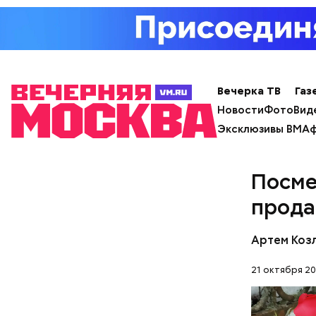
Он находи
продажей 
посту ген
чего ушел
состояние
Вечерка ТВ
Газ
Новости
Фото
Вид
Эксклюзивы ВМ
Аф
Посме
прода
Артем Коз
21 октября 20
Фото: Shutt