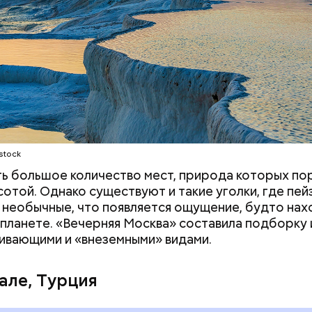
т Pull&Bear, Massimo Dutti, Bershka, Stradivarius и
е бренды. Бизнесмен сейчас на пенсии, но при это
т контролировать акции своей компании. Его сос
ся примерно в 148 миллиардов долларов.
stock
ть большое количество мест, природа которых п
сотой. Однако существуют и такие уголки, где пе
 необычные, что появляется ощущение, будто на
 планете. «Вечерняя Москва» составила подборку 
ивающими и «внеземными» видами.
але, Турция