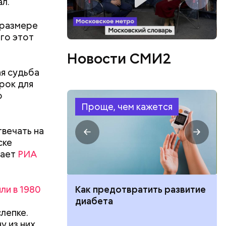
ал.
 размере
чего этот
Новости СМИ2
ая судьба
рок для
о
Проще, чем кажется
в,
езно.
твечать на
о без
ске
езиновые
дает
РИА
ли в 1980
ут ли дом по
Как предотвратить развитие
кве: где
диабета
слепке.
цию и сроки
у из них