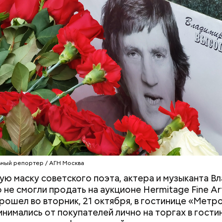
 от остальных супермиллиардеров Стив Балмер не
ый продукт, а примкнул к уже созданной компании
. Он стал 30-м сотрудником, который стал работат
и, вместе с зарплатой Балмер также получал част
 что и стало причиной его богатства.
 Сокотра, Йемен
Маникюр кокошником
Выломал дверь 
украшу: тренды маникюра в
зарезал: почему
Москве летом 2026
жестоко убил 
жену
ный репортер / АГН Москва
ю маску советского поэта, актера и музыканта В
 не смогли продать на аукционе Hermitage Fine Ar
рошел во вторник, 21 октября, в гостинице «Метр
инимались от покупателей лично на торгах в гости