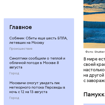
принадлежа
популярны
продолжае
оценивает
Главное
Собянин: Сбиты еще шесть БПЛА,
летевших на Москву
Происшествия
Фото: Shutter
Синоптики сообщили о теплой и
В мире ес
облачной погоде в Москве 8
своей кра
августа
настолько
Город
на другой
с завораж
Москвичи смогут увидеть пик
метеорного потока Персеиды в
ночь с 12 на 13 августа
Памукк
Город