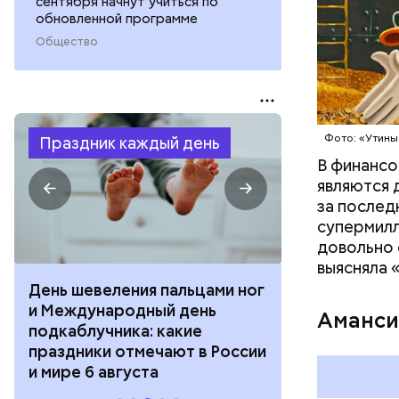
сентября начнут учиться по
обновленной программе
Общество
Фото: Shutt
Фото: «Утины
Праздник каждый день
В финансо
являются 
за послед
супермилл
довольно 
выясняла 
День шевеления пальцами ног
День разгля
и Международный день
горизонта и 
Аманси
подкаблучника: какие
курсанта: ка
праздники отмечают в России
отмечают в Р
и мире 6 августа
августа