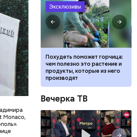
Эксклюзивы
 создавал
 —
ь в
ь акций
ванной и
Похудеть поможет горчица:
 москвич
чем полезно это растение и
беременную
продукты, которые из него
производят
Вечерка ТВ
ладимира
t Monaco,
ополь».
нице