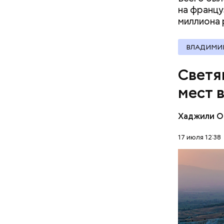
на францу
миллиона
ВЛАДИМИ
Светя
мест 
Хаджили О
Термальны
17 июля 12:38
сделаны и
известняк
ПРИРОДА
создавали
известных
Подход Ор
всей Европ