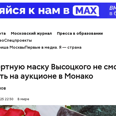
лся на посту менеджера, занимался наймом персо
продуктов. В 2000 году Балмер сменил Билла Гейт
ерального директора. Им он оставался до 2014 го
 с поста, но остался держателем акций компании. 
 оценивается в 126 миллиардов долларов.
ета
Московский журнал
Пресса в образовании
ео
Спецпроекты
иша Москвы
Первые в медиа. Я — страна
ртную маску Высоцкого не см
ть на аукционе в Монако
лов
25 22:50
В мире
erstock