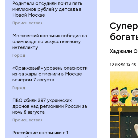
Родители отсудили почти пять
Амансио О
миллионов рублей у детсада в
магазине 
Новой Москве
владеющу
Супер
Происшествия
Первонача
делала ка
богат
Московский школьник победил на
олимпиаде по искусственному
интеллекту
Хаджили О
Город
10 июля 12:40
«Оранжевый» уровень опасности
из-за жары отменили в Москве
вечером 7 августа
БОГАТСТ
Город
ДЕНЬГИ
ПВО сбили 397 украинских
дронов над регионами России за
ночь 8 августа
Происшествия
Российские школьники с 1