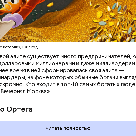
erstock
е истории», 1987 год
вой элите существует много предпринимателей, 
долларовыми миллионерами и даже миллиардерам
нее время в ней сформировалась своя элита —
иардеры, на фоне которых обычные богачи выгля
скромно. Кто входит в топ-10 самых богатых люде
«Вечерняя Москва».
дывания
День качания на качелях и
День пьяного
День шампанского: какие
о Ортега
кие праздники
праздники отмечают в Росси
оссии и мире 5
и мире 4 августа
Читать полностью