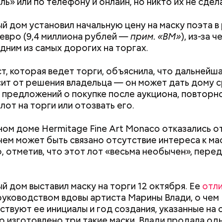
ь» или по телефону и онлайн, но никто их не сдел
й дом установил начальную цену на маску поэта в
 евро (9,4 миллиона рублей —
прим. «ВМ»
), из-за 
одним из самых дорогих на торгах.
т, которая ведет торги, объяснила, что дальнейш
сит от решения владельца — он может дать дому с
erstock
 предложений о покупке после аукциона, повторн
лот на торги или отозвать его.
ра воды здесь круглый год составляет 36 градусо
упаться в этих источниках приятно и к тому же пол
ном доме Hermitage Fine Art Monaco отказались о
оит быть осторожным: ходить здесь можно тольк
 чем может быть связано отсутствие интереса к ма
 чтобы не поскользнуться, лучше взять носки или р
, отметив, что этот лот «весьма необычен», пере
ля душа.
й дом выставил маску на торги 12 октября. Ее
отли
Как получить до 100 тысяч
Как узнать, снес
алмер
уководством вдовы артиста Марины Влади, о чем
рублей от государства при
реновации в Мос
ствуют ее инициалы и год создания, указанные на 
трудной ситуации: кто может
искать информа
о изготовлено три такие маски, Влади продала одн
претендовать и какие нужны