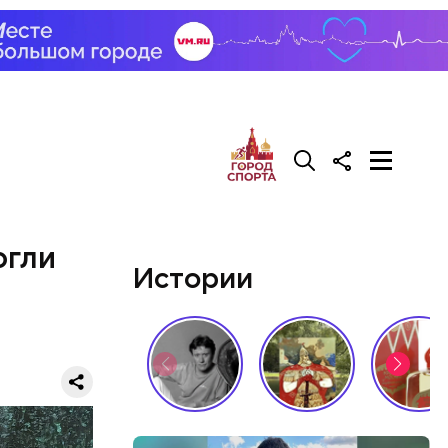
нала и
са на
да, после
Сейчас его
огли
Истории