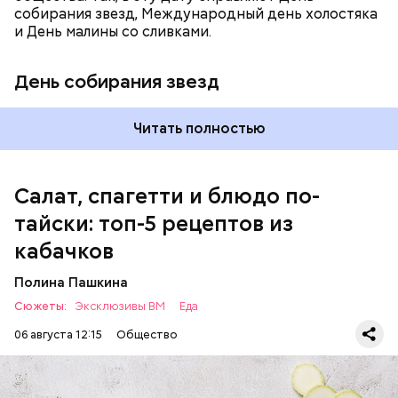
собирания звезд, Международный день холостяка
кабачок;
и День малины со сливками.
петрушка;
чеснок;
День собирания звезд
оливковое масло;
соль.
Читать полностью
Салат, спагетти и блюдо по-
тайски: топ-5 рецептов из
кабачков
Полина Пашкина
Сюжеты:
Эксклюзивы ВМ
Еда
06 августа 12:15
Общество
Ингредиенты: