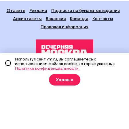
О газете
Реклама
Подписка на бумажные издания
Архив газеты
Вакансии
Команда
Контакты
Правовая информация
Используя сайт vm.ru, Вы соглашаетесь с
использованием файлов cookie, которые указаны в
Политике конфиденциальности
Издание создано при финансовой поддержке Департамента
средств массовой информации и рекламы города Москвы.
Хорошо
На сайте применяются рекомендательные технологии
(информационные технологии предоставления информации
на основе сбора, систематизации и анализа сведений,
относящихся к предпочтениям пользователей сети
«Интернет», находящихся на территории Российской
Федерации).
Сетевое издание "Вечерняя Москва" (18+) зарегистрировано
в Федеральной службе по надзору в сфере связи,
информационных технологий и массовых коммуникаций
(Роскомнадзор). Свидетельство о регистрации ЭЛ № ФС 77 -