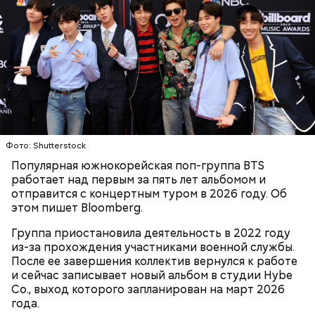
День «Счастье случается» был инициирован
Фото: Shutterstock
Тайным обществом счастливых людей, чтобы
Популярная южнокорейская поп-группа BTS
Кабачки, тушеные с курицей
напомнить людям, что счастье на самом деле
работает над первым за пять лет альбомом и
кроется в мелочах. Отпраздновать этот день
Эндокринолог Куликова
Уберут отеки и улучшат зрение:
отправится с концертным туром в 2026 году. Об
Как приготовить домашний
объяснила, в чем заключается
можно, поделившись с другими людьми
диетолог Соломатина рассказала
этом пишет Bloomberg.
майонез: три простых рецепта
польза сезонных овощей и
счастливыми моментами из своей жизни.
о пользе кабачков
фруктов
Группа приостановила деятельность в 2022 году
из-за прохождения участниками военной службы.
После ее завершения коллектив вернулся к работе
и сейчас записывает новый альбом в студии Hybe
Co., выход которого запланирован на март 2026
года.