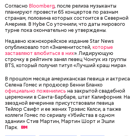
Согласно
Bloomberg
, после релиза музыканты
планируют провести 65 концертов по разным
странам, половина которых состоится в Северной
Америке. В Hybe Co уточнили, что даты мирового
турне пока окончательно не утверждены.
Недавно южнокорейское издание Star News
опубликовало топ «Знаменитостей,
которые
День «Счастье случается»
Противень ставится в духовку, разогретую до 180–
заставляют влюбиться в них
». Лидирующую
190 градусов. Спагетти из кабачка нужно запекать
строчку в рейтинге занял певец Чонгук из группы
25–30 минут.
BTS, который получил титул «Лучший краш мира».
В прошлом месяце американская певица и актриса
Селена Гомес и продюсер Бенни Бланко
официально поженились
на закрытой свадебной
церемонии в Санта-Барбаре, штат Калифорния. На
звездной вечеринке присутствовали певица
Тейлор Свифт и ее жених Трэвис Келси, а также
коллеги Гомес по сериалу «Убийства в одном
здании» Стив Мартин, Мартин Шорт и Эшли
Парк.