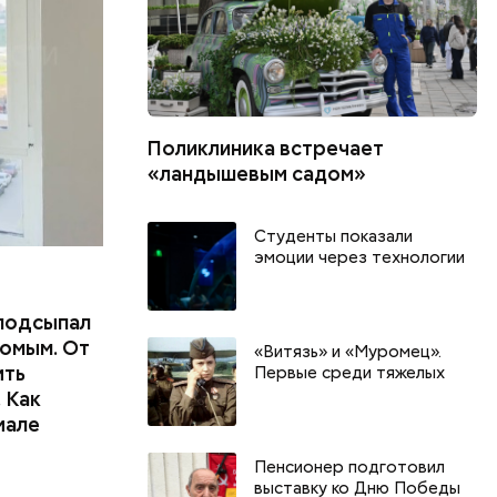
Поликлиника встречает
«ландышевым садом»
Студенты показали
эмоции через технологии
подсыпал
омым. От
«Витязь» и «Муромец».
ить
Первые среди тяжелых
 Как
иале
Пенсионер подготовил
выставку ко Дню Победы