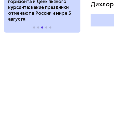
День шампанского: какие
с зеркалом: 
Дихлор
праздники отмечают в России
отмечают в Р
и мире 4 августа
августа