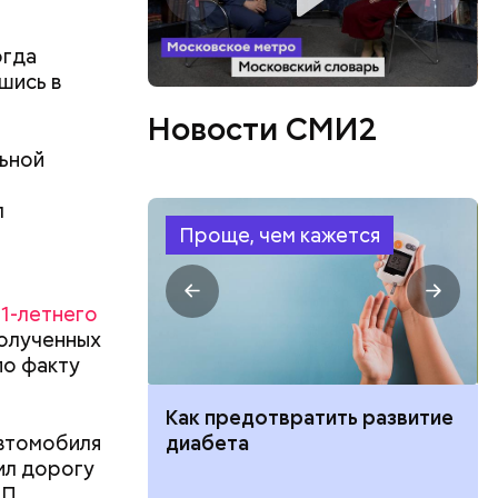
огда
ов
шись в
блей. Эти
Новости СМИ2
ственными
льной
л
Проще, чем кажется
11-летнего
полученных
по факту
ить развитие
Клещевой энцефалит:
автомобиля
профилактика, лечение, как
ил дорогу
проявляется
ТП