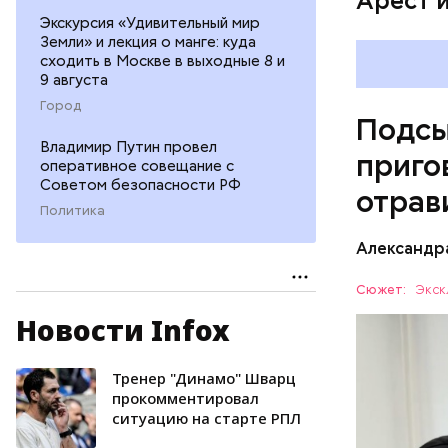
Арест 
Экскурсия «Удивительный мир
Земли» и лекция о манге: куда
сходить в Москве в выходные 8 и
9 августа
Город
Подсы
Владимир Путин провел
приго
оперативное совещание с
Советом безопасности РФ
отрав
Политика
Видео: пре
Александр
Сюжет:
Экск
Новости Infox
Все начал
больницу 
поставить
Тренер "Динамо" Шварц
ОТРАВЛЕ
направили
прокомментировал
ситуацию на старте РПЛ
сильнодей
СЛЕДСТВ
организм 