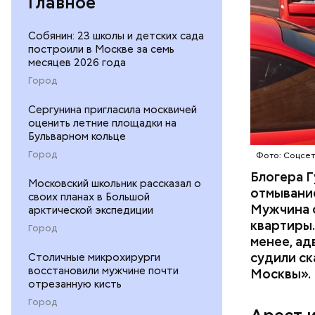
Главное
Собянин: 23 школы и детских сада
построили в Москве за семь
месяцев 2026 года
Началось 
Город
скрытую к
потерпевш
Сергунина пригласила москвичей
оценить летние площадки на
матери и 
Бульварном кольце
пищу ела 
Город
Фото: Соцсе
Блогера Г
Московский школьник рассказал о
отмывание
своих планах в Большой
Мужчина о
арктической экспедиции
квартиры.
Город
менее, ад
судили ск
Столичные микрохирурги
Pl
восстановили мужчине почти
Москвы».
отрезанную кисть
Vi
Город