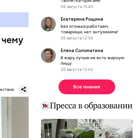
таблетка-оригами
06 августа 15:40
Екатерина Рощина
Без огонька работаем,
товарищи, нет энтузиазма!
 чему
05 августа 12:03
Елена Соломатина
В жару лучше не есть жирную
пищу
05 августа 12:02
Все мнения
ествия
тную
гли
ших
пасть в
еде,