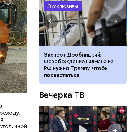
размещения
Эксклюзивы
ов часть
 различных
 получал
 на
в
цкий:
Не трясти и не рубить: как
илмана из
убрать с участка борщевик и
у, чтобы
чем засеять почву
Вечерка ТВ
о
ереходу,
я,
столичной