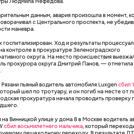
уры Людмила Нефедова.
е был жертвой Миссюры
рительным данным, авария произошла в момент, к
ли считали, что в период с 2019 по 2021 год Гасан
поворачивал с Центрального проспекта, не убедив
 от уплаты налогов на более чем 170 миллионов ру
сти маневра.
 якобы распределил между родственниками и соб
 госпитализирован. Ход и результаты процессуа
на контроле в прокуратуре Зеленоградского
ативного округа. На место происшествия выезжа
ль прокурора округа Дмитрий Панов, — отметила
.
в Рязани пьяный водитель автомобиля Luxgen
сбил 
 который шел по тротуару, и он погиб на месте от 
родская прокуратура начала проводить проверку 
дшего.
Как узнать, снесут ли дом по
Как предотврат
я на Винницкой улице у дома 8 в Москве водитель 
реновации в Москве: где
диабета
MW
сбил восьмилетнего мальчика
, который переход
искать информацию и сроки
руемому пешеходному переходу. В результате Д