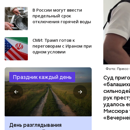
изъятой и
В России могут ввести
предельный срок
отключения горячей воды
СМИ: Трамп готов к
переговорам с Ираном при
одном условии
Фото: Пресс-
Праздник каждый день
Суд приг
«балаших
сильнодей
рук прест
удалось е
Миссюра т
«Вечерне
День качания на качелях и
День арбуза