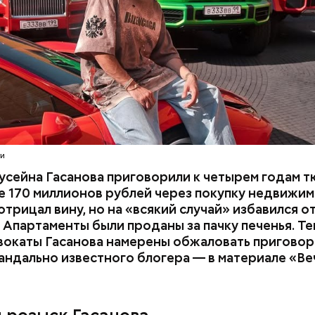
расследование. В квартире потерпевших установ
амеру видеонаблюдения. На записи попал 25-летн
их Артем Миссюра, который тайно приходил в кв
отчима и подсыпал им в еду химикаты. Также отра
его младшая сестра.
ти
усейна Гасанова приговорили к четырем годам т
 170 миллионов рублей через покупку недвижим
трицал вину, но на «всякий случай» избавился о
 Апартаменты были проданы за пачку печенья. Те
вокаты Гасанова намерены обжаловать приговор.
андально известного блогера — в материале «В
ay
deo