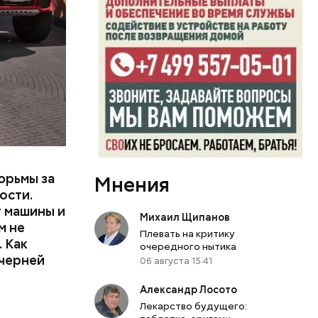
или
ий сын
артиру
вленную
юрьмы за
Мнения
ости.
т машины и
Михаил Щипанов
м не
Плевать на критику
 Как
очередного нытика
ечерней
06 августа 15:41
Александр Лосото
Лекарство будущего: