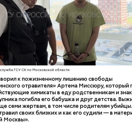
з квартиры пострадавших.
служба ГСУ СК по Московской области
оворил к пожизненному лишению свободы
инского отравителя» Артема Миссюру, который 
ствующие химикаты в еду родственникам и знак
упника погибла его бабушка и друг детства. Выж
ще семи жертвам, в том числе родителям убийцы.
равил своих близких и как его судили — в матер
й Москвы».
 и День поцелуев
День собирания звезд и