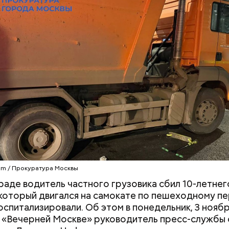
 кредитов.
мательскую деятельность в области продажи и 
 социальных сетях. С целью сокрытия своих доход
средств от спонсоров розыгрышей, покупателей
нных курсов и прогнозов ставок на спорт Гасанов
чные лицевые счета как физического лица, а также
льные родственникам лицевые счета, — пояснили 
ой прокуратуре
.
«Иллюзия контроля»: можно
Эксперт Дробни
ли снизить уровень
Освобождение Г
холестерина только с
РФ нужно Трамп
помощью диеты
похвастаться
am / Прокуратура Москвы
раде водитель частного грузовика сбил 10-летнег
 который двигался на самокате по пешеходному п
оспитализировали. Об этом в понедельник, 3 ноябр
«Вечерней Москве» руководитель пресс-службы 