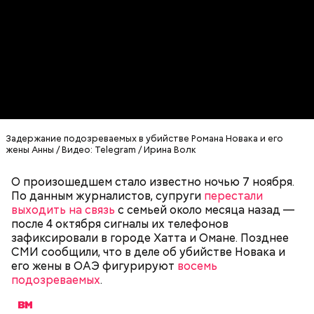
Video
Родственники обналичивали деньги и возвращали
их Гасанову. А чтобы пользоваться деньгами и не
вызвать подозрений у налоговой, Гасанов либо
распределял их между еще несколькими счетами,
либо
покупал на них квартиры
.
Задержание подозреваемых в убийстве Романа Новака и его
жены Анны / Видео: Telegram / Ирина Волк
О произошедшем стало известно ночью 7 ноября.
По данным журналистов, супруги
перестали
выходить на связь
с семьей около месяца назад —
после 4 октября сигналы их телефонов
— Гасанов, являясь индивидуальным
зафиксировали в городе Хатта и Омане. Позднее
предпринимателем, осуществлял
СМИ сообщили, что в деле об убийстве Новака и
предпринимательскую деятельность в области
его жены в ОАЭ фигурируют
восемь
продажи и размещения рекламы в социальных
подозреваемых
.
сетях. С целью сокрытия своих доходов часть
денежных средств от спонсоров розыгрышей,
покупателей различных мотивационных курсов и