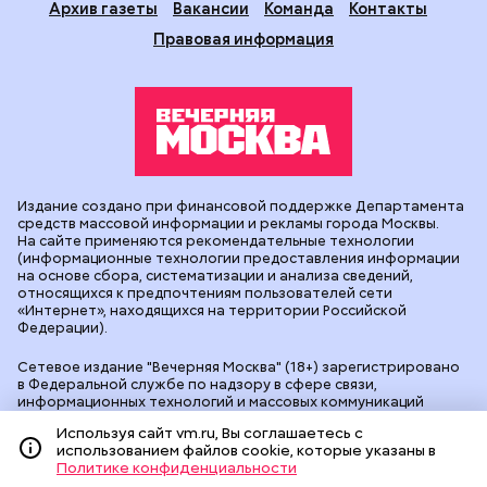
Архив газеты
Вакансии
Команда
Контакты
Правовая информация
Издание создано при финансовой поддержке Департамента
средств массовой информации и рекламы города Москвы.
На сайте применяются рекомендательные технологии
(информационные технологии предоставления информации
на основе сбора, систематизации и анализа сведений,
относящихся к предпочтениям пользователей сети
«Интернет», находящихся на территории Российской
Федерации).
Сетевое издание "Вечерняя Москва" (18+) зарегистрировано
в Федеральной службе по надзору в сфере связи,
информационных технологий и массовых коммуникаций
(Роскомнадзор). Свидетельство о регистрации ЭЛ № ФС 77 -
Используя сайт vm.ru, Вы соглашаетесь с
90524 от 09.12.2025. Учредитель: АО "Редакция газеты
использованием файлов cookie, которые указаны в
"Вечерняя Москва". Главный редактор
vm.ru
: Александр
Политике конфиденциальности
Геннадьевич Глуходедов. Адрес редакции: 127015, г.Москва,