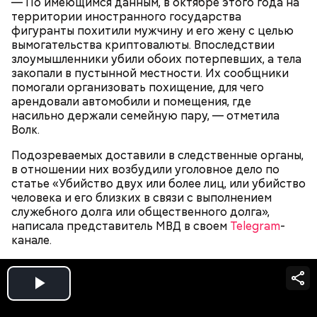
— По имеющимся данным, в октябре этого года на
территории иностранного государства
фигуранты похитили мужчину и его жену с целью
вымогательства криптовалюты. Впоследствии
злоумышленники убили обоих потерпевших, а тела
закопали в пустынной местности. Их сообщники
помогали организовать похищение, для чего
арендовали автомобили и помещения, где
насильно держали семейную пару, — отметила
Волк.
Подозреваемых доставили в следственные органы,
Блогеру грозило до семи лет лишения свободы.
в отношении них возбудили уголовное дело по
статье «Убийство двух или более лиц, или убийство
человека и его близких в связи с выполнением
служебного долга или общественного долга»,
написала представитель МВД в своем
Telegram
-
канале.
Play