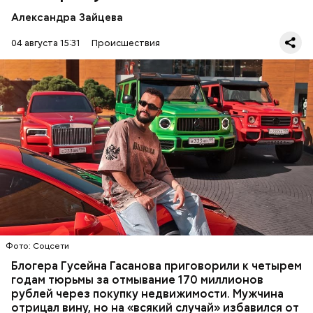
Александра Зайцева
04 августа 15:31
Происшествия
Фото: База розыска МВД РФ
В мае 2025 года МВД РФ объявило в
международный розыск
блогера Гусейна Гасанова.
В его отношении возбудили уголовное дело о
неуплате налогов и легализации преступных
доходов в особо крупном размере. В тот же день
НАЛОГИ
ПОИСК ЛЮДЕЙ
ДЕНЬГИ
МВД
мужчину
заочно арестовали
.
ГАСАН ГУСЕЙНОВ
Фото: Соцсети
Блогера Гусейна Гасанова приговорили к четырем
годам тюрьмы за отмывание 170 миллионов
рублей через покупку недвижимости. Мужчина
отрицал вину, но на «всякий случай» избавился от