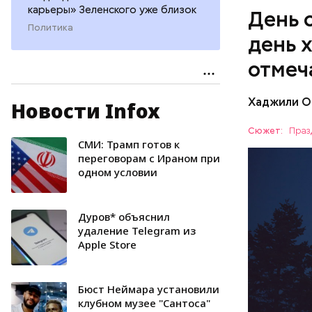
карьеры» Зеленского уже близок
День 
Политика
день 
отмеч
Хаджили О
Новости Infox
День соби
Персеиды,
Сюжет:
Праз
любители 
СМИ: Трамп готов к
ЕДА
местность
переговорам с Ираном при
одном условии
невооруже
АСТРОНО
Дуров* объяснил
удаление Telegram из
Apple Store
Бюст Неймара установили
клубном музее "Сантоса"