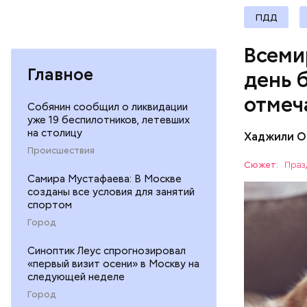
своими др
ПДД
проводят 
возможно,
Всеми
холостяка
Главное
день 
отмеч
Собянин сообщил о ликвидации
уже 19 беспилотников, летевших
на столицу
Хаджили О
Инициатор
Происшествия
фонд Anim
Сюжет:
Праз
любовь и 
Самира Мустафаева: В Москве
ПРАЗДНИ
лакомство
созданы все условия для занятий
спортом
открывают
ПСИХОЛО
магазины 
Город
Синоптик Леус спрогнозировал
«первый визит осени» в Москву на
следующей неделе
Город