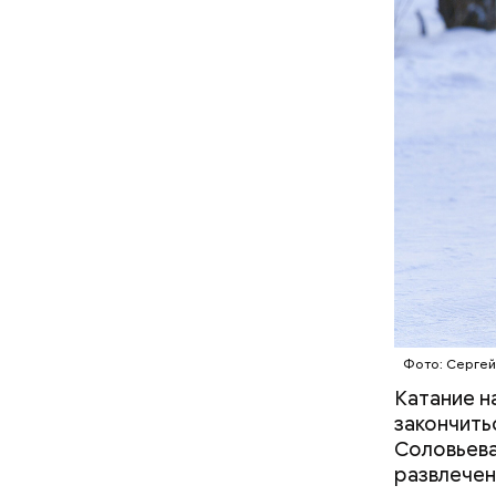
Междунар
философ Ж
похожа на
праздник 
философии
Фото: Сергей
Катание н
закончить
День м
Соловьева
развлечен