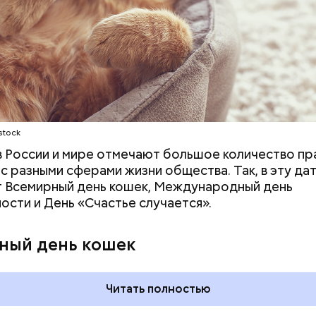
ародный день холостяка
stock
 в России и мире отмечают большое количество пр
 с разными сферами жизни общества. Так, в эту да
 Всемирный день кошек, Международный день
ости и День «Счастье случается».
ный день кошек
Читать полностью