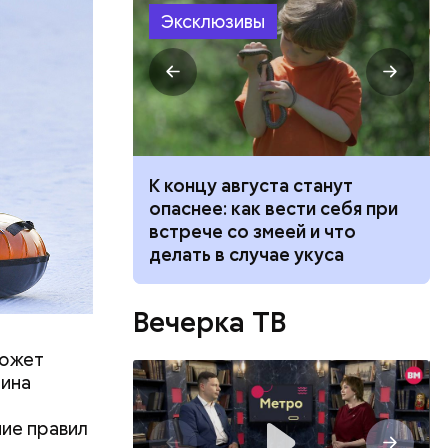
Эксклюзивы
ий
осемь
8». В этот
 и
ти.
ит новый
К концу августа станут
 стоит ли
опаснее: как вести себя при
говорят
встрече со змеей и что
делать в случае укуса
Вечерка ТВ
может
рина
ние правил