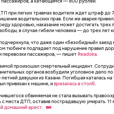
 пассажиров, а катающимся — 800 рублей.
ДТП при легких травмах водителя ждет штраф до 7
лишение водительских прав. Если же авария привел
реду здоровью, наказание может достигать трех 
вободы, в случае гибели человека — до трех лет к
одчеркнула, что даже один «безобидный» заезд 
ом тюбинге подпадает под нарушение правил до
ародный день бесконечности
и перевозки пассажиров, — пишет
Readoka
.
имой произошел смертельный инцидент. Сотруд
нительных органов возбудили уголовное дело по
-летней девушки из Казани. Погибшая каталась на
ыл привязан к машине, и
врезалась в столб
.
чившегося обвиняемая не стала вызывать правоо
Как поменять батареи дома и
Как получить до
ь с места ДТП, оставив пострадавшую умирать. 11 
не получить штраф
рублей от госу
ей домашний арест
.
трудной ситуац
родный день холостяка все мужчины без пары вид
претендовать и