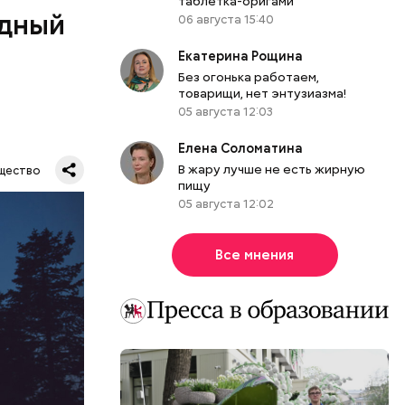
таблетка-оригами
одный
06 августа 15:40
Екатерина Рощина
Без огонька работаем,
товарищи, нет энтузиазма!
05 августа 12:03
Елена Соломатина
Все
В жару лучше не есть жирную
щество
род — в
пищу
05 августа 12:02
Все мнения