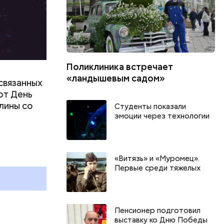
Поликлиника встречает
«ландышевым садом»
связанных
ют День
лины со
Студенты показали
эмоции через технологии
День качания на качелях и
Всемирный д
День шампанского: какие
Международ
праздники отмечают в России
бесконечнос
«Витязь» и «Муромец».
и мире 4 августа
праздники о
Первые среди тяжелых
и мире 8 авг
Пенсионер подготовил
выставку ко Дню Победы