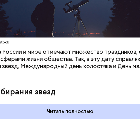
stock
 в России и мире отмечают множество праздников, 
 сферами жизни общества. Так, в эту дату справля
 звезд, Международный день холостяка и День ма
ния пальцами ног
День разглядывания
одный день
горизонта и День пьяного
обирания звезд
ка: какие
курсанта: какие праздники
тмечают в России
отмечают в России и мире 5
уста
августа
Читать полностью