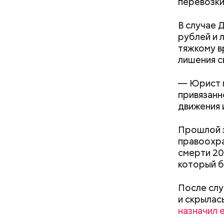
перевозки
В случае 
рублей и 
тяжкому в
лишения с
— Юрист п
привязанн
Междун
движения 
Прошлой з
правоохра
смерти 20
который б
После слу
и скрылас
назначил 
В Междуна