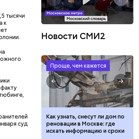
,5 тысячи
а к
лет
Новости СМИ2
олонии.
на
рожного
Проще, чем кажется
ники
 факту
 тюбинге,
хранителей
 100 тысяч
Как узнать, снесут ли дом по
января суд
дарства при
реновации в Москве: где
ии: кто может
искать информацию и сроки
ятся со
 какие нужны