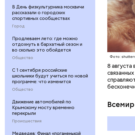
В День физкультурника москвичи
рассказали о городских
спортивных сообществах
Город
Междун
Продлеваем лето: где можно
отдохнуть в бархатный сезон и
во сколько это обойдется
Фото: shutter
Общество
8 августа
С 1 сентября российские
связанных
школьники будут учиться по новой
справляют
программе: что изменится
бесконечн
Общество
Движение автомобилей по
Всемир
Крымскому мосту временно
перекрыли
Происшествия
Медведев: Финал «поганенькой