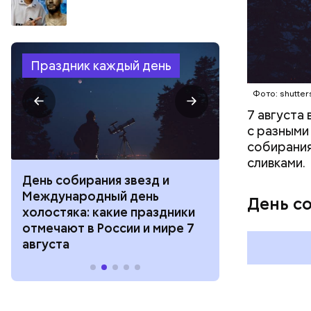
Праздник каждый день
Фото: shutter
7 августа
с разными
собирания
сливками.
День собирания звезд и
День шевеле
Международный день
и Междунар
День с
холостяка: какие праздники
подкаблучни
отмечают в России и мире 7
праздники о
августа
и мире 6 авг