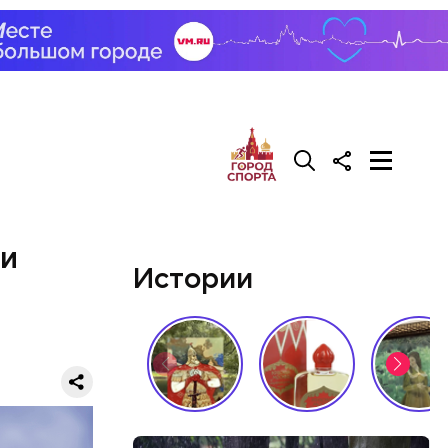
Сейчас его
ии
Истории
 создавал