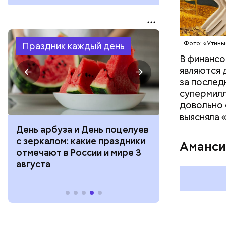
Фото: Shutt
Фото: «Утины
Праздник каждый день
В финансо
являются 
за послед
супермилл
довольно 
выясняла 
День арбуза и День поцелуев
День тульско
с зеркалом: какие праздники
День сидения
Аманси
отмечают в России и мире 3
подоконника
августа
праздники о
и мире 2 авг