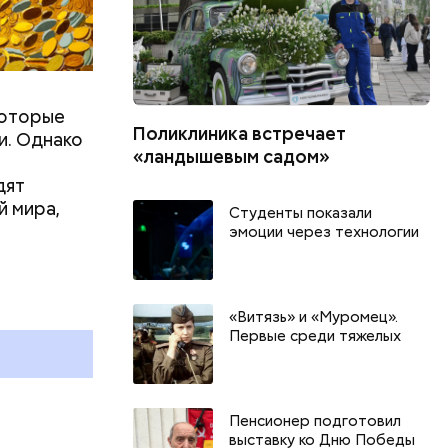
которые
Поликлиника встречает
и. Однако
«ландышевым садом»
дят
й мира,
Студенты показали
эмоции через технологии
г
«Витязь» и «Муромец».
и
Первые среди тяжелых
Пенсионер подготовил
выставку ко Дню Победы