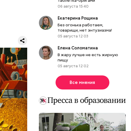
таблетка-оригами
думке
06 августа 15:40
м.
Екатерина Рощина
Без огонька работаем,
товарищи, нет энтузиазма!
05 августа 12:03
Елена Соломатина
В жару лучше не есть жирную
пищу
ЕРЫ
05 августа 12:02
Все мнения