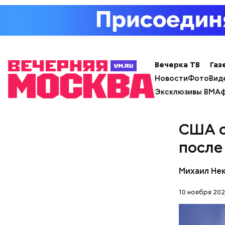
чего ушел
состояние
Вечерка ТВ
Газ
Новости
Фото
Вид
Эксклюзивы ВМ
Аф
США с
после
Михаил Не
Фото: Shutt
10 ноября 202
В отличие