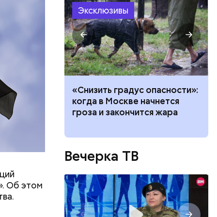
 —
Эксклюзивы
ь в
ь акций
ачей все
«Снизить градус опасности»:
и»: как
когда в Москве начнется
работу с
гроза и закончится жара
Вечерка ТВ
ций
». Об этом
тва.