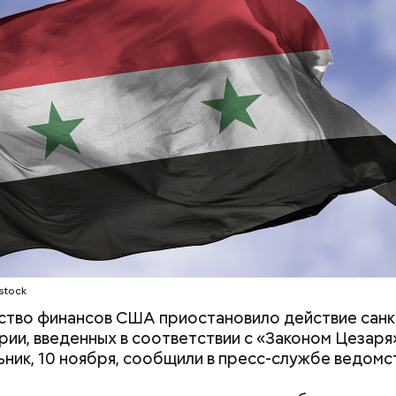
ый продукт, а примкнул к уже созданной компании
. Он стал 30-м сотрудником, который стал работат
и, вместе с зарплатой Балмер также получал част
 что и стало причиной его богатства.
 Сокотра, Йемен
Людей разбросало по
«В погоне за уд
проезжей части: как
средства хорош
легковушка сбила толпу
россияне ищут 
пешеходов в Омске
помощью магии
stock
тво финансов США приостановило действие санк
рии, введенных в соответствии с «Законом Цезаря
ьник, 10 ноября, сообщили в пресс-службе ведомс