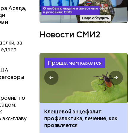
ара Асада,
ди
в и
Новости СМИ2
елки, за
в,
редает
езно.
о без
Проще, чем кажется
езиновые
США
ереговоры
троены по
садом.
к
ить развитие
Клещевой энцефалит:
 экс-главу
профилактика, лечение, как
проявляется