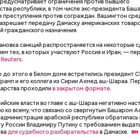
предусматривает ограничения против бывшего
ства республики, в том числе экс-президента Баш
е преступления против сограждан. Вашингтон сре
азрешает передачу Дамаску американских товаро
й гражданского назначения.
erstock
новка санкций распространяется на некоторые сд
ра воды здесь круглый год составляет 36 градусо
ем тех, в которых участвуют Россия и Иран, — пе
упаться в этих источниках приятно и к тому же пол
о
Reuters
.
оит быть осторожным: ходить здесь можно тольк
 чтобы не поскользнуться, лучше взять носки или р
 до этого в Белом доме встретились президент 
ля душа.
рамп и его коллега из Сирии Ахмед аш-Шараа. П
дарства проходили
в закрытом формате
.
алмер
ийские власти во главе с аш-Шараа негативно нас
 ко всему, что связано со свергнутым Башаром А
я администрация арабской республики обратилась 
Как узнать, снесут ли дом по
Как предотврат
у России Владимиру Путину с требованием выдать
реновации в Москве: где
диабета
тва
для судебного разбирательства
в
Дамаске.
искать информацию и сроки