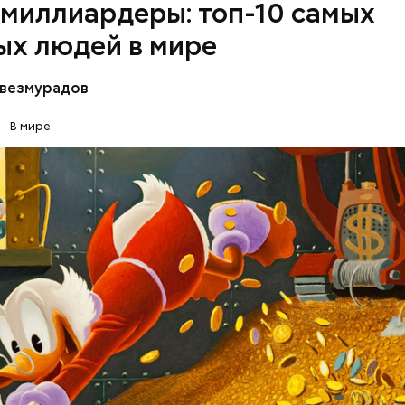
миллиардеры: топ-10 самых
льно это была сеть магазинов Zara, которая по за
чественную и стильную одежду по доступным цена
ых людей в мире
везмурадов
В мире
ВО
БИЗНЕС
ПРЕДПРИНИМАТЕЛИ
МИЛЛИАРД