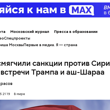
 с поста, но остался держателем акций компании. 
 оценивается в 126 миллиардов долларов.
ета
Московский журнал
Пресса в образовании
ео
Спецпроекты
иша Москвы
Первые в медиа. Я — страна
мягчили санкции против Сир
 встречи Трампа и аш-Шараа
красов
erstock
5 21:19
В мире
 от остальных супермиллиардеров Стив Балмер не