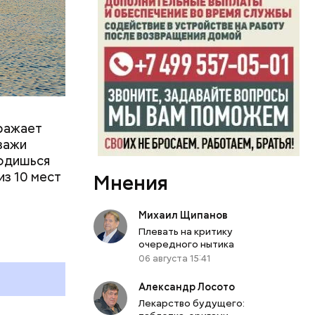
оражает
йзажи
ходишься
из 10 мест
Мнения
Михаил Щипанов
Плевать на критику
очередного нытика
06 августа 15:41
 работы в
Александр Лосото
Лекарство будущего:
ы.