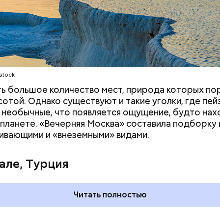
ся примерно в 148 миллиардов долларов.
stock
ть большое количество мест, природа которых п
сотой. Однако существуют и такие уголки, где пе
 необычные, что появляется ощущение, будто на
 планете. «Вечерняя Москва» составила подборку 
ивающими и «внеземными» видами.
але, Турция
ртега — испанский бизнесмен, который начинал с
Читать полностью
и сумел построить собственную компанию Inditex,
ю многими всемирно известными брендами одежд