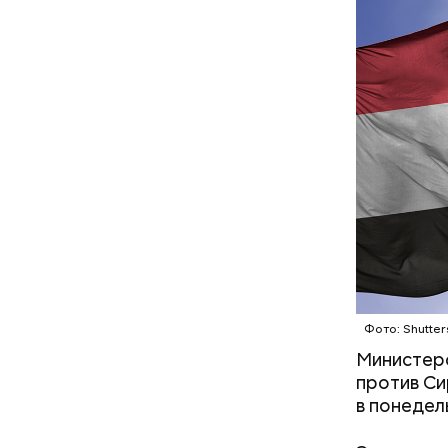
собственн
Microsoft
корпораци
компании,
Остров
малыша: как
Вода за 10 тысяч: поможет ли
ибли при
японский напиток сбросить
а в Раменском
лишний вес
Фото: Shutter
Министерс
против Си
в понедел