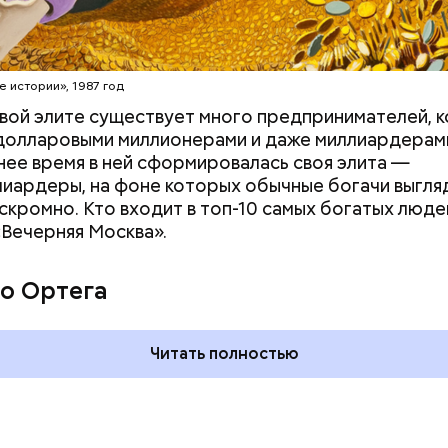
erstock
е истории», 1987 год
вой элите существует много предпринимателей, 
долларовыми миллионерами и даже миллиардерам
нее время в ней сформировалась своя элита —
иардеры, на фоне которых обычные богачи выгля
скромно. Кто входит в топ-10 самых богатых люде
«Вечерняя Москва».
го пряника и
День шевеления пальцами но
 на
и Международный день
о Ортега
х: какие
подкаблучника: какие
тмечают в России
праздники отмечают в Росси
уста
и мире 6 августа
Читать полностью