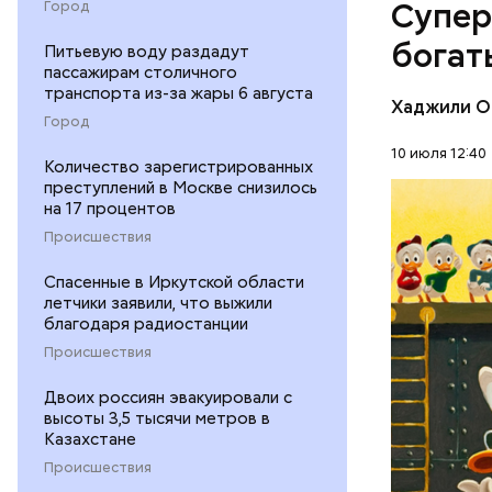
Супер
Город
Первонача
делала ка
богат
Питьевую воду раздадут
пассажирам столичного
транспорта из-за жары 6 августа
Хаджили О
Город
10 июля 12:40
Количество зарегистрированных
преступлений в Москве снизилось
на 17 процентов
БОГАТСТ
Происшествия
ДЕНЬГИ
Спасенные в Иркутской области
летчики заявили, что выжили
благодаря радиостанции
Происшествия
Двоих россиян эвакуировали с
высоты 3,5 тысячи метров в
Казахстане
Происшествия