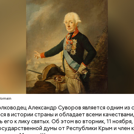
;
льное масло;
одный день бесконечности придумал американск
ы черри либо грунтовые.
ан-Пьер Ади Феньо в 1987 году. Так как цифра в
 знак бесконечности, то и дата была выбрана «08.0
организуются тематические лекции по математике
, а также проводят выставки на тему бесконечнос
domain
олководец Александр Суворов является одним из 
я в истории страны и обладает всеми качествами
 его к лику святых. Об этом во вторник, 11 ноября,
осударственной думы от Республики Крым и член 