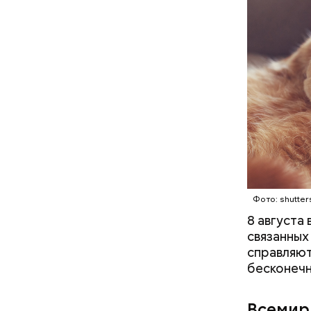
Междун
Фото: shutter
8 августа
связанных
справляют
бесконечн
— Кабачки
Всемир