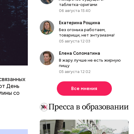
таблетка-оригами
06 августа 15:40
Екатерина Рощина
Без огонька работаем,
товарищи, нет энтузиазма!
05 августа 12:03
Елена Соломатина
В жару лучше не есть жирную
пищу
05 августа 12:02
связанных
ют День
Все мнения
лины со