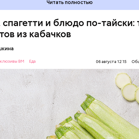
Читать полностью
, спагетти и блюдо по-тайски: 
тов из кабачков
шкина
нты:
клюзивы ВМ
Еда
06 августа 12:15
Об
ОВОЩИ
РЕЦЕПТЫ