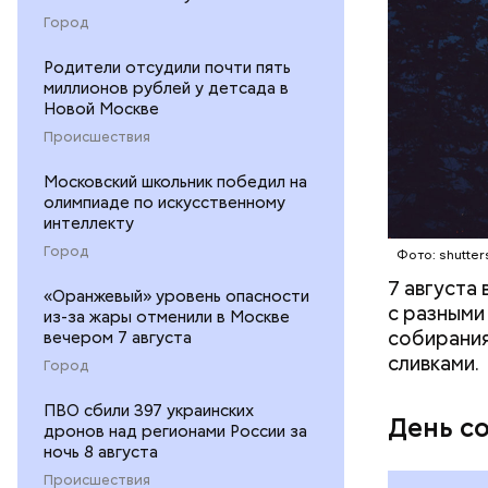
Город
кабачок
петрушк
Родители отсудили почти пять
чеснок;
миллионов рублей у детсада в
оливков
Новой Москве
соль.
Происшествия
Московский школьник победил на
олимпиаде по искусственному
интеллекту
Город
Фото: shutter
7 августа
«Оранжевый» уровень опасности
с разными
из-за жары отменили в Москве
собирания
вечером 7 августа
сливками.
Город
ПВО сбили 397 украинских
День с
дронов над регионами России за
ночь 8 августа
Происшествия