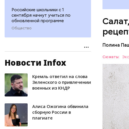
Российские школьники с 1
сентября начнут учиться по
Салат
обновленной программе
Общество
рецеп
Полина Па
Ингредие
Сюжеты:
Экс
Новости Infox
ЕДА
Кремль ответил на слова
Зеленского о привлечении
военных из КНДР
Алиса Ожогина обвинила
сборную России в
плагиате