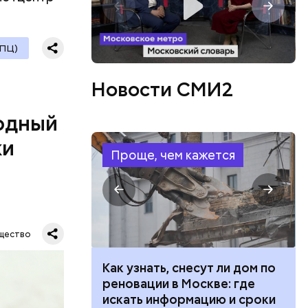
ПЦ)
ятся со
ы и
Новости СМИ2
пока это
будут
одный
ки
Проще, чем кажется
дународный
т свою
щество
бимое
ту
 100 тысяч
Как узнать, снесут ли дом по
ачьи
дарства при
реновации в Москве: где
ии: кто может
искать информацию и сроки