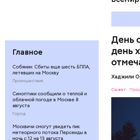
сковороде
оливковое
Копылов.
День 
день 
Главное
отмеч
Собянин: Сбиты еще шесть БПЛА,
летевших на Москву
Хаджили О
День соби
Происшествия
Персеиды,
Сюжет:
Праз
Синоптики сообщили о теплой и
любители 
ЕДА
облачной погоде в Москве 8
местность
августа
невооруже
АСТРОНО
Город
Москвичи смогут увидеть пик
метеорного потока Персеиды в
ночь с 12 на 13 августа