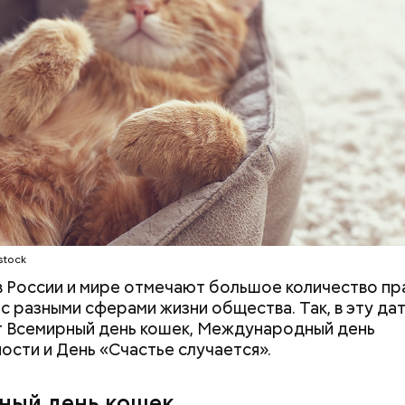
претендовать и
документы
ародный день холостяка
stock
 в России и мире отмечают большое количество пр
 с разными сферами жизни общества. Так, в эту да
 Всемирный день кошек, Международный день
ости и День «Счастье случается».
, порезанные кубиками, нужно легко обжарить на
ный день кошек