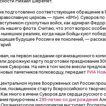
сности Михаил Шеремет.
алины со сливками
же подготовлено соответствующее обращение в
православную церковь —
прим. «ВМ»
). Суворов по
заступником сухопутных войск, как адмирал Федор
ль нашего флота. Считаю, что этот вопрос особе
в нынешних реалиях, когда наши бойцы куют побед
ащищая будущее России и ее поколений, — расска
арий.
Дебошир и «гроза»
Маникюр кокош
силовиков: кто такой Роберт
украшу: тренды
нты:
овам, на первом заседании организационного ком
Гилман, которого просят
Москве летом 2
ли дорожную карту подготовки празднования 30
освободить США
ния Суворова. На нем в том числе внесли предлож
ародный день бесконечности
новых памятников полководцу, передает
РИА Нов
 Центральном музее Вооруженных сил России про
ие, посвященное старту Всероссийского творчес
«Как много в имени Суворов для сердца русского с
ания приурочены к
295-летию со дня рождения
Ал
 Организатором мероприятия выступает Роспатр