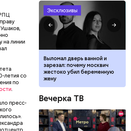
Эксклюзивы
 РПЦ
 праву
 Ушаков,
нно
у на линии
зал
ником
Выломал дверь ванной и
 маникюра в
зарезал: почему москвич
итета
026
жестоко убил беременную
0-летия со
жену
ения по
ости
.
Вечерка ТВ
шло пресс-
кого
лилось».
ександра
иотцентр