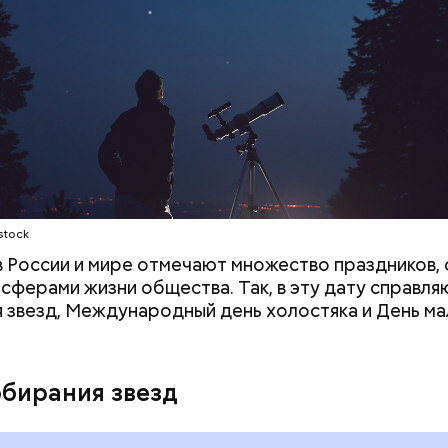
;
а;
ое масло;
stock
 в России и мире отмечают множество праздников, 
 сферами жизни общества. Так, в эту дату справля
 звезд, Международный день холостяка и День ма
обирания звезд