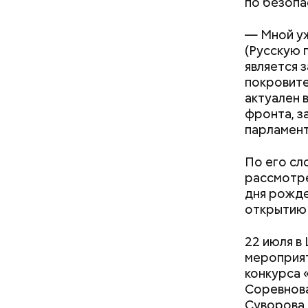
по безопа
День м
— Мной у
(Русскую 
является 
покровите
актуален 
фронта, з
парламент
Ингредие
По его сл
рассмотре
дня рожде
Междун
открытию 
22 июля в
мероприят
конкурса 
Соревнов
Суворова.