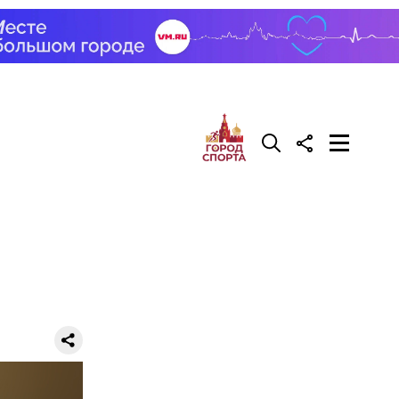
делать на
ивень.
 а сверху
 помидоры
го
ят не
тих двух