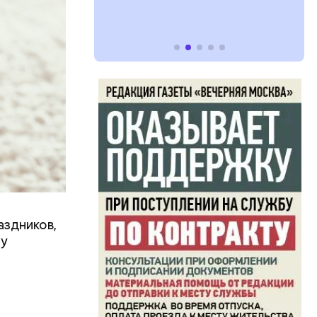
 какие нужны
аздников,
ту