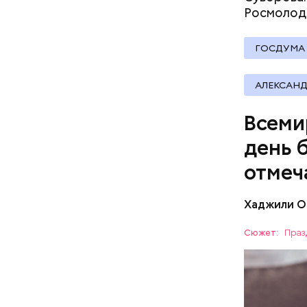
Росмолод
ГОСДУМА
В Междуна
своими др
АЛЕКСАНД
проводят 
возможно,
Всеми
холостяка
день 
отмеч
Хаджили О
Инициатор
фонд Anim
Сюжет:
Праз
любовь и 
Спагет
ПРАЗДНИ
лакомство
открывают
ПСИХОЛО
магазины 