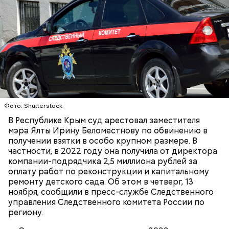
Тогда медики не смогли установить точную
причину смерти Константина. Подозрения
родителей погибшего юноши пали на Миссюру, но
доказать его причастность к кончине их сына не
удалось. Когда же подозреваемого задержали, он
заявил, что ничего не подсыпал в морс и утверждал,
что яд могли добавить в бутылку
некие
недоброжелатели
.
Play
Фото: Shutterstock
В Республике Крым суд арестовал заместителя
Video
мэра Ялты Ирину Беломестнову по обвинению в
получении взятки в особо крупном размере. В
частности, в 2022 году она получила от директора
компании-подрядчика 2,5 миллиона рублей за
Блогеру грозило до семи лет лишения свободы.
оплату работ по реконструкции и капитальному
ремонту детского сада. Об этом в четверг, 13
ноября, сообщили в пресс-службе Следственного
управления Следственного комитета России по
региону.
Видео: пресс-служба ГСУ СК по Московской области