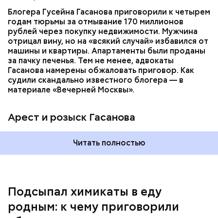
допросе он признался, что планировал отравить
только отчима. Тогда следователи посчитали, что
Блогера Гусейна Гасанова приговорили к четырем
мотивом преступления была квартира родителей,
годам тюрьмы за отмывание 170 миллионов
которая в случае их смерти перешла бы сыну. Но
рублей через покупку недвижимости. Мужчина
спустя несколько дней Миссюра заявил, что ранее
отрицал вину, но на «всякий случай» избавился от
уже травил других людей.
машины и квартиры. Апартаменты были проданы
за пачку печенья. Тем не менее, адвокаты
Гасанова намерены обжаловать приговор. Как
судили скандально известного блогера — в
материале «Вечерней Москвы».
Арест и розыск Гасанова
Началось расследование. В квартире потерпевших
Читать полностью
установили скрытую камеру видеонаблюдения. На
записи попал 25-летний сын потерпевших Артем
Миссюра, который тайно приходил в квартиру
матери и отчима и подсыпал им в еду химикаты.
Подсыпал химикаты в еду
Также отравленную пищу ела его младшая сестра.
родным: к чему приговорили