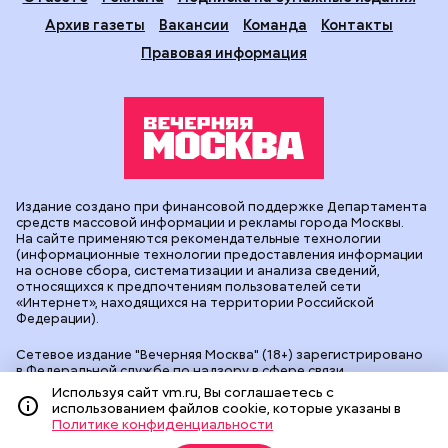
Архив газеты
Вакансии
Команда
Контакты
Правовая информация
Издание создано при финансовой поддержке Департамента
средств массовой информации и рекламы города Москвы.
На сайте применяются рекомендательные технологии
(информационные технологии предоставления информации
на основе сбора, систематизации и анализа сведений,
относящихся к предпочтениям пользователей сети
«Интернет», находящихся на территории Российской
Федерации).
Сетевое издание "Вечерняя Москва" (18+) зарегистрировано
в Федеральной службе по надзору в сфере связи,
информационных технологий и массовых коммуникаций
Используя сайт vm.ru, Вы соглашаетесь с
(Роскомнадзор). Свидетельство о регистрации ЭЛ № ФС 77 -
использованием файлов cookie, которые указаны в
90524 от 09.12.2025. Учредитель: АО "Редакция газеты
Политике конфиденциальности
"Вечерняя Москва". Главный редактор
vm.ru
: Александр