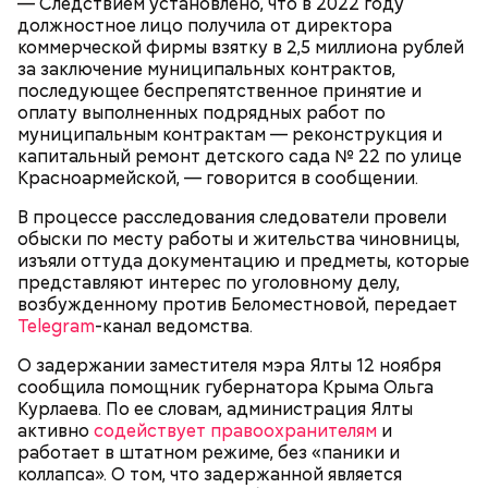
— Следствием установлено, что в 2022 году
должностное лицо получила от директора
коммерческой фирмы взятку в 2,5 миллиона рублей
— Мы съездили за витаминами, вернулись обратно,
за заключение муниципальных контрактов,
поднялись домой. У него ухудшилось самочувствие
последующее беспрепятственное принятие и
через сутки... Его увезли в больницу,
оплату выполненных подрядных работ по
реанимировали, и там он скончался, — рассказывал
муниципальным контрактам — реконструкция и
Миссюра на допросе.
капитальный ремонт детского сада № 22 по улице
Красноармейской, — говорится в сообщении.
В процессе расследования следователи провели
Родственники обналичивали деньги и возвращали
обыски по месту работы и жительства чиновницы,
их Гасанову. А чтобы пользоваться деньгами и не
изъяли оттуда документацию и предметы, которые
вызвать подозрений у налоговой, Гасанов либо
представляют интерес по уголовному делу,
распределял их между еще несколькими счетами,
возбужденному против Беломестновой, передает
либо
покупал на них квартиры
.
Telegram
-канал ведомства.
О задержании заместителя мэра Ялты 12 ноября
сообщила помощник губернатора Крыма Ольга
Следующим подопытным стал друг детства
Курлаева. По ее словам, администрация Ялты
Миссюры Константин. 3 февраля того же года,
активно
содействует правоохранителям
и
когда молодые люди ехали вместе в машине,
— Гасанов, являясь индивидуальным
работает в штатном режиме, без «паники и
подозреваемый угостил приятеля морсом с
предпринимателем, осуществлял
коллапса». О том, что задержанной является
этиленгликолем. Через два дня Константин умер в