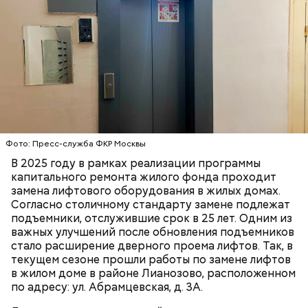
инфракрасного контроля по всей высоте проема,
который не дает створкам закрыться, если в
проеме оказался какой-то объект. Для удобства
кнопки в новых кабинах оборудованы шрифтом
Брайля, а на встроенном табло высвечивается
номер этажа и направление движения. Кабины
также оснащаются приказной панелью с речевым
информатором.
В жилом доме шесть подъездов, в которых
расположено по одному пассажирскому лифту.
Три лифта были заменены на объекте ранее. В
Фото: Пресс-служба ФКР Москвы
текущем, 2025 году, мастера установили новые
В 2025 году в рамках реализации программы
пассажирские подъемники в рамках программы
ЛИФТЫ
ДОМА
МОСКВА
капитального ремонта жилого фонда проходит
капитального ремонта в оставшихся трех
замена лифтового оборудования в жилых домах.
подъездах. Девятиэтажный дом на улице
Согласно столичному стандарту замене подлежат
Абрамцевская был возведен в 1977 году по
подъемники, отслужившие срок в 25 лет. Одним из
проекту типовой серии. Здание простой формы в
важных улучшений после обновления подъемников
плане. Фасады имеют простую пластику,
стало расширение дверного проема лифтов. Так, в
декоративные элементы отсутствуют. На фасадах
текущем сезоне прошли работы по замене лифтов
расположены вертикальные ряды лоджий.
в жилом доме в районе Лианозово, расположенном
по адресу: ул. Абрамцевская, д. 3А.