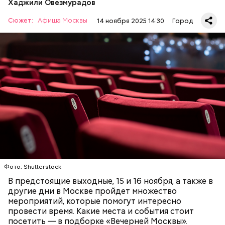
Хаджили Овезмурадов
Сюжет:
Афиша Москвы
14 ноября 2025 14:30
Город
«Джазовые портреты»
ОТДЫХ
КУЛЬТУРА
МОСКВА
АФИША
РАЗВЛЕЧЕНИЯ
Фото: Shutterstock
В предстоящие выходные, 15 и 16 ноября, а также в
другие дни в Москве пройдет множество
мероприятий, которые помогут интересно
провести время. Какие места и события стоит
посетить — в подборке «Вечерней Москвы».