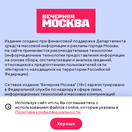
Издание создано при финансовой поддержке Департамента
средств массовой информации и рекламы города Москвы.
На сайте применяются рекомендательные технологии
(информационные технологии предоставления информации
на основе сбора, систематизации и анализа сведений,
относящихся к предпочтениям пользователей сети
«Интернет», находящихся на территории Российской
Федерации).
Сетевое издание "Вечерняя Москва" (18+) зарегистрировано
в Федеральной службе по надзору в сфере связи,
информационных технологий и массовых коммуникаций
(Роскомнадзор). Свидетельство о регистрации ЭЛ № ФС 77 -
Используя сайт vm.ru, Вы соглашаетесь с
90524 от 09.12.2025. Учредитель: АО "Редакция газеты
использованием файлов cookie, которые указаны в
"Вечерняя Москва". Главный редактор
vm.ru
: Александр
Политике конфиденциальности
Геннадьевич Глуходедов. Адрес редакции: 127015, г.Москва,
Бумажный пр-д, д. 14, стр. 2. Телефон:
+7(499)557-04-24
. Адрес
эл.почты:
edit@vm.ru
. Почта для связи с редакцией сайта:
Хорошо
news@vm.ru
.