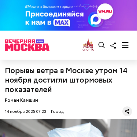
Сергея Рахманинова и Макса Регера, а завершат
концерт знаменитые «Румынские народные танцы»
венгерского композитора XX века Белы Бартока.
Порывы ветра в Москве утром 14
ноября достигли штормовых
показателей
Роман Камшин
«Орган в Царицыне. Виталия Котова и
Алексей Ужегов»
14 ноября 2025 07:23
Город