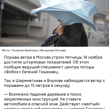
Фото: Пелагия Замятина / Вечерняя Москва
Порывы ветра в Москве утром пятницы, 14 ноября,
достигли штормовых показателей. Об этом
сообщил ведущий специалист центра погоды
«Фобос» Евгений Тишковец.
Где: бульвар Яна Райниса, дом 19, корпус 1.
Так, в Шереметьеве и Внукове наблюдается ветер с
порывами до 15 метров в секунду.
— Возможно падение деревьев и плохо
закрепленных конструкций. Не ставьте
автомобили в опасной зоне. Действует «желтый»
уровень погодной опасности, — написал Тишковец