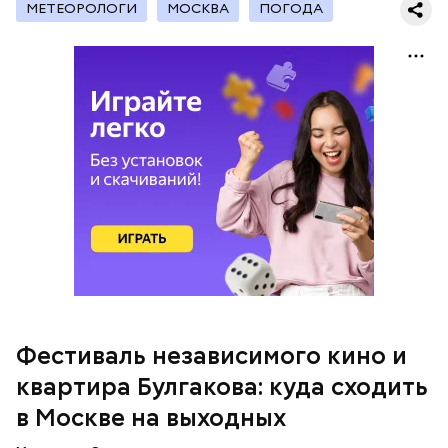
МЕТЕОРОЛОГИ
МОСКВА
ПОГОДА
В галерее «Тушино» состоится концерт «Джазовые
портреты». Валерий Аралов — джазовый пианист и
композитор, автор сочинений для фортепиано и
джазового трио, подготовил программу для
любителей джаза. Прозвучат созданные
музыкантом произведения.
Фестиваль независимого кино и
квартира Булгакова: куда сходить
в Москве на выходных