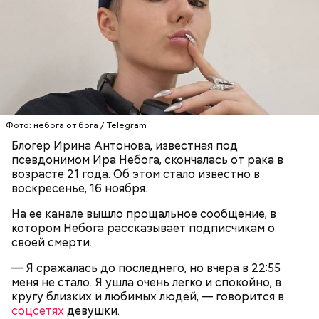
порезанную брынзу. Затем добавляются помидоры
двух ингредиентов. Их можно купить в магазине
черри или грунтовые, — рассказал шеф-повар.
или сделать самостоятельно вместе со своими
родными и близкими.
— Там может содержаться огромное количество
нитратов, которое вызовет головокружение,
гипоксию и ухудшение физического состояния, —
предостерегла Соломатина.
Фото: небога от бога / Telegram
Блогер Ирина Антонова, известная под
псевдонимом Ира Небога, скончалась от рака в
возрасте 21 года. Об этом стало известно в
кабачок;
воскресенье, 16 ноября.
брынза;
растительное масло;
На ее канале вышло прощальное сообщение, в
помидоры черри либо грунтовые.
котором Небога рассказывает подписчикам о
своей смерти.
День малины со сливками
— Я сражалась до последнего, но вчера в 22:55
меня не стало. Я ушла очень легко и спокойно, в
кругу близких и любимых людей, — говорится в
соцсетях
девушки.
беременным, кормящим женщинам;