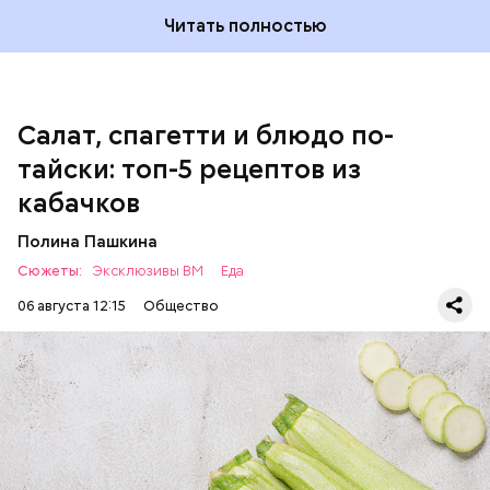
соль.
Читать полностью
Однако диетолог предупредила: не для всех дыня
Салат, спагетти и блюдо по-
может быть полезна. В первую очередь ее стоит
тайски: топ-5 рецептов из
есть с осторожностью людям:
кабачков
Полина Пашкина
Сюжеты:
Эксклюзивы ВМ
Еда
06 августа 12:15
Общество
Ингредиенты:
ЕДА
ОВОЩИ
РЕЦЕПТЫ