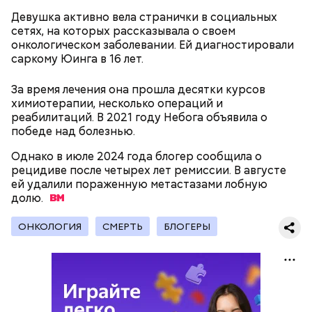
людям с ослабленной иммунной системой;
Девушка активно вела странички в социальных
пожилым;
сетях, на которых рассказывала о своем
детям.
онкологическом заболевании. Ей диагностировали
саркому Юинга в 16 лет.
За время лечения она прошла десятки курсов
химиотерапии, несколько операций и
реабилитаций. В 2021 году Небога объявила о
победе над болезнью.
В Международный день холостяка все мужчины
Ингредиенты:
Однако в июле 2024 года блогер сообщила о
без пары видятся со своими друзьями, устраивают
рецидиве после четырех лет ремиссии. В августе
вечеринки, играют в видеоигры и проводят время,
ей удалили пораженную метастазами лобную
наслаждаясь свободой и независимостью, пока
долю.
это возможно, ведь может быть и так, что через год
они уже не будут холостяками.
ОНКОЛОГИЯ
СМЕРТЬ
БЛОГЕРЫ
Ранние плоды, по словам врача, лучше не есть:
Терапевт Кондрахин назвал