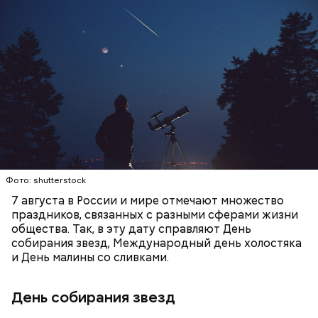
День собирания звезд учрежден в честь
метеорного потока Персеиды, который ежегодно
можно наблюдать в августе. Все любители
— Кабачки, порезанные кубиками, нужно легко
смотреть на звездопад 7 августа выезжают за
обжарить на сковороде. К ним добавляются зелень
город — в местность, где нет светового
петрушки, чеснок, соль и оливковое масло.
ЕДА
ПРАЗДНИКИ
ЗВЕЗДОПАД
загрязнения и где можно невооруженным глазом
Получается очень вкусно, — поделился рецептом
СЛАДОСТИ
АСТРОНОМИЯ
наблюдать за падающими звездами.
Копылов.
с сахарным диабетом;
лишним весом.
Фото: shutterstock
7 августа в России и мире отмечают множество
праздников, связанных с разными сферами жизни
общества. Так, в эту дату справляют День
собирания звезд, Международный день холостяка
и День малины со сливками.
кабачок;
петрушка;
День собирания звезд
чеснок;
оливковое масло;