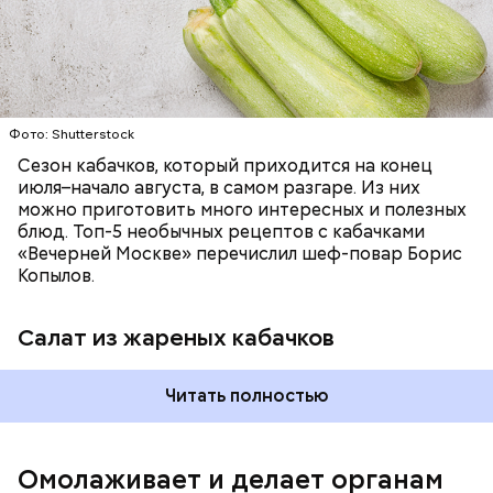
Фото: Shutterstock
Фото: Shutterstock
Сезон кабачков, который приходится на конец
июля–начало августа, в самом разгаре. Из них
можно приготовить много интересных и полезных
блюд. Топ-5 необычных рецептов с кабачками
Вред дыни
«Вечерней Москве» перечислил шеф-повар Борис
Копылов.
Салат из жареных кабачков
кремний — укрепляет кости, зубы, волосы и
Читать полностью
ногти и оказывает омолаживающее действие;
витамин С — работает как антиоксидант,
иммуномодулятор, помогает выработке
соединительной ткани, улучшает тургор кожи;
Омолаживает и делает органам
клетчатка — достаточно нежная и забирает