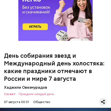
Чистит сосуды и защищает от
продукты и напитки, которые
рака: чем полезен кресс-салат
выводят токсины из организма
Международный день холостяка
Спагетти из кабачков
День собирания звезд и
Международный день холостяка:
— В дыне содержится много сахара, который
представлен фруктозой. С одной стороны — это
какие праздники отмечают в
хорошо, потому что дает энергию. Но важно
помнить, что сладкими дынями не нужно сильно
России и мире 7 августа
увлекаться, так же как и арбузами, людям с
сахарным диабетом и лишним весом, —
Хаджили Овезмурадов
подчеркнула доктор.
Сюжет:
Праздник каждый день
07 августа 00:01
Общество