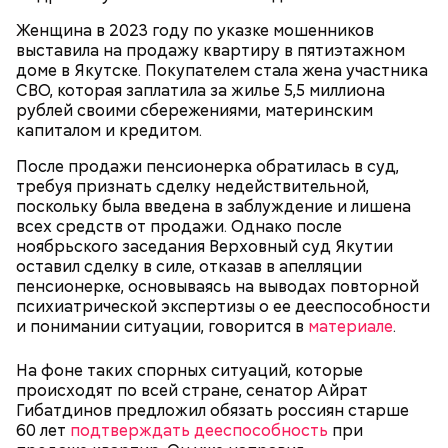
В этот праздник люди едят не только малину со
масла, соль, а сверху бросить хаотично
сливками, но и другие десерты на основе этих
Женщина в 2023 году по указке мошенников
порезанную брынзу. Затем добавляются помидоры
двух ингредиентов. Их можно купить в магазине
выставила на продажу квартиру в пятиэтажном
черри или грунтовые, — рассказал шеф-повар.
или сделать самостоятельно вместе со своими
доме в Якутске. Покупателем стала жена участника
родными и близкими.
СВО, которая заплатила за жилье 5,5 миллиона
рублей своими сбережениями, материнским
капиталом и кредитом.
После продажи пенсионерка обратилась в суд,
требуя признать сделку недействительной,
поскольку была введена в заблуждение и лишена
всех средств от продажи. Однако после
ноябрьского заседания Верховный суд Якутии
оставил сделку в силе, отказав в апелляции
кабачок;
пенсионерке, основываясь на выводах повторной
брынза;
психиатрической экспертизы о ее дееспособности
растительное масло;
и понимании ситуации, говорится в
материале
.
помидоры черри либо грунтовые.
На фоне таких спорных ситуаций, которые
День малины со сливками
происходят по всей стране, сенатор Айрат
Гибатдинов предложил обязать россиян старше
60 лет
подтверждать дееспособность
при