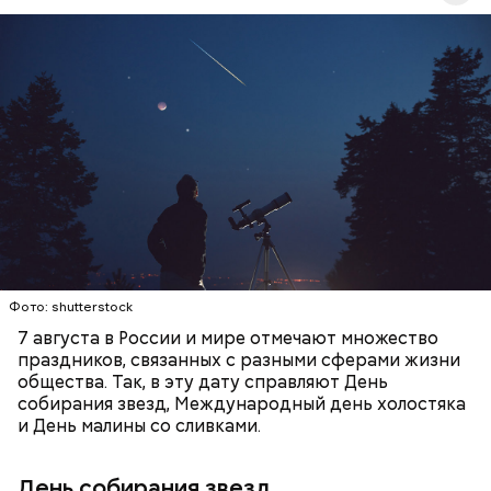
День собирания звезд учрежден в честь
метеорного потока Персеиды, который ежегодно
можно наблюдать в августе. Все любители
— Кабачки, порезанные кубиками, нужно легко
смотреть на звездопад 7 августа выезжают за
обжарить на сковороде. К ним добавляются зелень
город — в местность, где нет светового
петрушки, чеснок, соль и оливковое масло.
ЕДА
ПРАЗДНИКИ
ЗВЕЗДОПАД
загрязнения и где можно невооруженным глазом
Получается очень вкусно, — поделился рецептом
СЛАДОСТИ
АСТРОНОМИЯ
наблюдать за падающими звездами.
Копылов.
Фото: shutterstock
7 августа в России и мире отмечают множество
праздников, связанных с разными сферами жизни
общества. Так, в эту дату справляют День
собирания звезд, Международный день холостяка
и День малины со сливками.
кабачок;
петрушка;
День собирания звезд
чеснок;