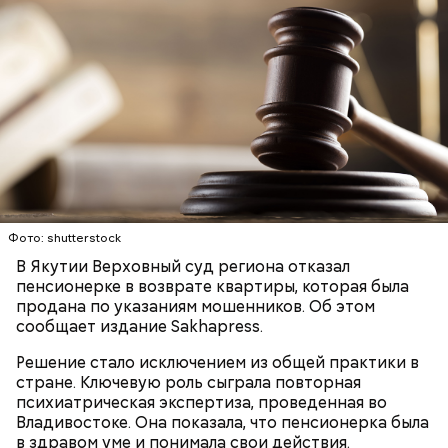
Противень ставится в духовку, разогретую до 180–
190 градусов. Спагетти из кабачка нужно запекать
25–30 минут.
Фото: shutterstock
В Якутии Верховный суд региона отказал
пенсионерке в возврате квартиры, которая была
продана по указаниям мошенников. Об этом
сообщает издание Sakhapress.
Решение стало исключением из общей практики в
стране. Ключевую роль сыграла повторная
— Кабачки нужно натереть длинными слайсами
психиатрическая экспертиза, проведенная во
(это можно сделать на специальной терке),
День малины со сливками отмечается в США в
Владивостоке. Она показала, что пенсионерка была
похожими на спагетти, и уложить в противень.
честь вкусового сочетания этой ягоды со сливками.
в здравом уме и понимала свои действия.
Дальше нужно добавить немного растительного