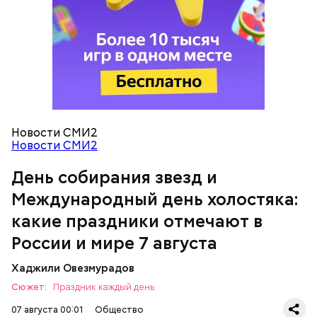
Новости СМИ2
Международный день холостяка
Спагетти из кабачков
Новости СМИ2
День собирания звезд и
Международный день холостяка:
какие праздники отмечают в
России и мире 7 августа
Хаджили Овезмурадов
Сюжет:
Праздник каждый день
07 августа 00:01
Общество