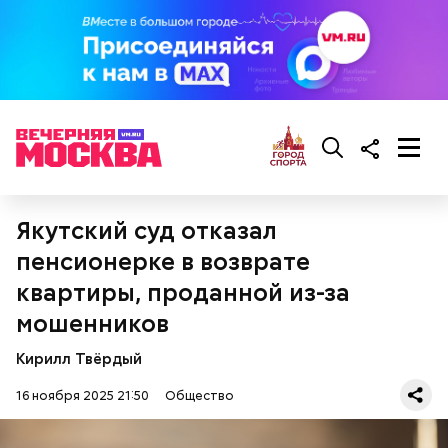
Кабачки, тушеные с курицей
Эндокринолог Куликова
Уберут отеки и улучшат зрение:
Как приготовить домашний
объяснила, в чем заключается
диетолог Соломатина рассказала
Якутский суд отказал
майонез: три простых рецепта
польза сезонных овощей и
о пользе кабачков
фруктов
пенсионерке в возврате
квартиры, проданной из-за
мошенников
Кирилл Твёрдый
16 ноября 2025 21:50
Общество