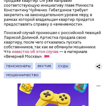
продаже квартир. Он уже направил
соответствующую инициативу главе Минюста
Константину Чуйченко. Гибатдинов требует
закрепить на законодательном уровне меру, в
рамках которой владельцам квартир придется
предоставлять справку о «вменяемости».
Похожий случай произошел с российской певицей
Ларисой Долиной. Артистка продала свою
квартиру, после чего отказалась пускать
собственников, так как ее обманули мошенники.
Что
известно об этом случае
— в материале
В Международный день холостяка все мужчины
«Вечерней
Москвы».
Ингредиенты:
без пары видятся со своими друзьями, устраивают
вечеринки, играют в видеоигры и проводят время,
ПЕНСИОНЕРЫ
ЯКУТИЯ
СУДЫ
наслаждаясь свободой и независимостью, пока
это возможно, ведь может быть и так, что через год
МОШЕННИЧЕСТВО
они уже не будут холостяками.