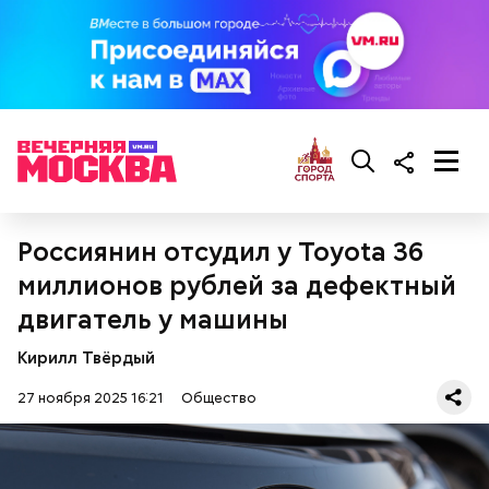
о пользе кабачков
фруктов
Как выбрать дыню
Россиянин отсудил у Toyota 36
миллионов рублей за дефектный
двигатель у машины
Противень ставится в духовку, разогретую до 180–
Кирилл Твёрдый
190 градусов. Спагетти из кабачка нужно запекать
25–30 минут.
27 ноября 2025 16:21
Общество
Также не нужно есть дыню до корки, потому что