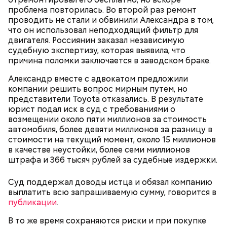
проблема повторилась. Во второй раз ремонт
проводить не стали и обвинили Александра в том,
кабачок;
что он использовал неподходящий фильтр для
брынза;
двигателя. Россиянин заказал независимую
растительное масло;
судебную экспертизу, которая выявила, что
помидоры черри либо грунтовые.
причина поломки заключается в заводском браке.
День малины со сливками
Александр вместе с адвокатом предложили
компании решить вопрос мирным путем, но
представители Toyota отказались. В результате
юрист подал иск в суд с требованиями о
возмещении около пяти миллионов за стоимость
беременным, кормящим женщинам;
автомобиля, более девяти миллионов за разницу в
людям с ослабленной иммунной системой;
стоимости на текущий момент, около 15 миллионов
пожилым;
в качестве неустойки, более семи миллионов
детям.
штрафа и 366 тысяч рублей за судебные издержки.
Суд поддержал доводы истца и обязал компанию
выплатить всю запрашиваемую сумму, говорится в
публикации
.
В то же время сохраняются риски и при покупке