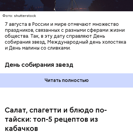
лишним весом.
Фото: shutterstock
7 августа в России и мире отмечают множество
праздников, связанных с разными сферами жизни
общества. Так, в эту дату справляют День
собирания звезд, Международный день холостяка
и День малины со сливками.
кабачок;
петрушка;
День собирания звезд
чеснок;
оливковое масло;
соль.
Читать полностью
Однако диетолог предупредила: не для всех дыня
Салат, спагетти и блюдо по-
может быть полезна. В первую очередь ее стоит
тайски: топ-5 рецептов из
есть с осторожностью людям:
кабачков