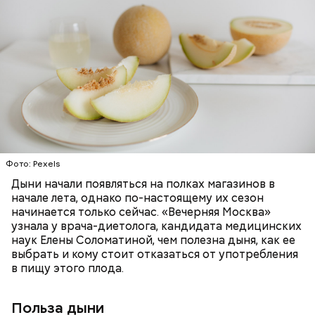
заболеваний;
Дыня содержит много структурированной
бета-каротин (провитамин А) — отвечает за
жидкости, поэтому организму не нужно тратить
поддержание иммунитета, зрения и
много энергии, чтобы ее усвоить, рассказала
необходим для обновления кожи. Дыня
доктор. Кроме того, этот плод богат витаминами и
«делает пилинг изнутри», обновляет
минералами. Так, в дыне содержатся:
слизистые оболочки органов. А еще именно
ЗДОРОВЬЕ
ПРАВИЛЬНОЕ ПИТАНИЕ
бета-каротин обеспечивает дыне желтый
ОВОЩИ
ЛЕТО
ФРУКТЫ
цвет;
лютеин и зеаксантин — эти каротиноиды
отлично поддерживают наше зрение;
калий — оказывает мочегонное действие,
Фото: Pexels
поддерживает сердечно-сосудистую
систему и предотвращает скачки давления;
Дыни начали появляться на полках магазинов в
магний — помогает калию и не дает сосудам
начале лета, однако по-настоящему их сезон
спазмироваться.
начинается только сейчас. «Вечерняя Москва»
узнала у врача-диетолога, кандидата медицинских
наук Елены Соломатиной, чем полезна дыня, как ее
выбрать и кому стоит отказаться от употребления
в пищу этого плода.
Польза дыни