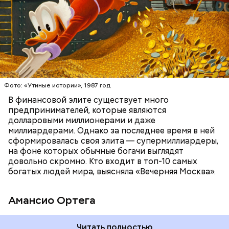
БОГАТСТВО
БИЗНЕС
ПРЕДПРИНИМАТЕЛИ
МИЛЛИАРДЕРЫ
ДЕНЬГИ
Люсиль Рандон (118 лет)
Фото: «Утиные истории», 1987 год
В финансовой элите существует много
предпринимателей, которые являются
долларовыми миллионерами и даже
Фото: Shutterstock
миллиардерами. Однако за последнее время в ней
сформировалась своя элита — супермиллиардеры,
на фоне которых обычные богачи выглядят
довольно скромно. Кто входит в топ-10 самых
богатых людей мира, выясняла «Вечерняя Москва».
Амансио Ортега
В 1991 году Тадзима потеряла мужа. А спустя 11 лет
Читать полностью