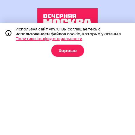
Используя сайт vm.ru, Вы соглашаетесь с
использованием файлов cookie, которые указаны в
Политике конфиденциальности
Издание создано при финансовой поддержке Департамента
средств массовой информации и рекламы города Москвы.
Хорошо
На сайте применяются рекомендательные технологии
(информационные технологии предоставления информации
на основе сбора, систематизации и анализа сведений,
относящихся к предпочтениям пользователей сети
«Интернет», находящихся на территории Российской
Федерации).
Сетевое издание "Вечерняя Москва" (18+) зарегистрировано
в Федеральной службе по надзору в сфере связи,
информационных технологий и массовых коммуникаций
(Роскомнадзор). Свидетельство о регистрации ЭЛ № ФС 77 -
90524 от 09.12.2025. Учредитель: АО "Редакция газеты
"Вечерняя Москва". Главный редактор
vm.ru
: Александр
Геннадьевич Глуходедов. Адрес редакции: 127015, г.Москва,
Бумажный пр-д, д. 14, стр. 2. Телефон:
+7(499)557-04-24
. Адрес
эл.почты:
edit@vm.ru
. Почта для связи с редакцией сайта:
news@vm.ru
.