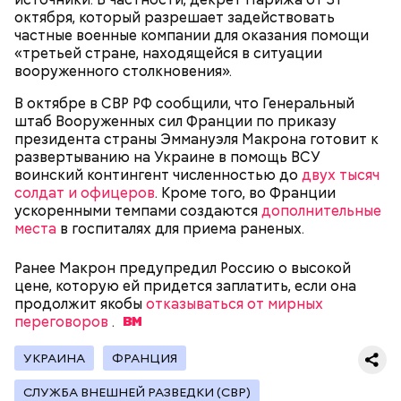
октября, который разрешает задействовать
частные военные компании для оказания помощи
«третьей стране, находящейся в ситуации
Канэ Танака (119 лет)
вооруженного столкновения».
В октябре в СВР РФ сообщили, что Генеральный
штаб Вооруженных сил Франции по приказу
президента страны Эммануэля Макрона готовит к
развертыванию на Украине в помощь ВСУ
воинский контингент численностью до
двух тысяч
солдат и офицеров
. Кроме того, во Франции
Окружающие отмечали, что Носс была в здравом
Он находился на посту менеджера, занимался
ускоренными темпами создаются
дополнительные
уме до конца жизни. Интересно, что когда в
наймом персонала и продажей продуктов. В 2000
места
в госпиталях для приема раненых.
Фото: Shutterstock
возрасте 117 лет ей сообщили, что она теперь
году Балмер сменил Билла Гейтса на посту
является старейшим из ныне живущих людей,
генерального директора. Им он оставался до 2014
Ранее Макрон предупредил Россию о высокой
женщина с улыбкой ответила: «Ну и что?». Сама
года, после чего ушел с поста, но остался
цене, которую ей придется заплатить, если она
Носс отмечала, что секрет ее долголетия
держателем акций компании. Сейчас его состояние
продолжит якобы
отказываться от мирных
заключается в постоянной двигательной
оценивается в 126 миллиардов долларов.
переговоров
.
активности и отсутствии беспокойства по поводу
возраста. Однако стоит отметить, что ей в том
Остров Сокотра, Йемен
УКРАИНА
ФРАНЦИЯ
числе повезло с генетикой: в роду женщины
Сара Носс родилась в городе Голливуд
большое количество долгожителей. Сара не имела
(Пенсильвания, США) 24 сентября 1880 года. Всего
СЛУЖБА ВНЕШНЕЙ РАЗВЕДКИ (СВР)
вредных привычек, но очень любила сладости и