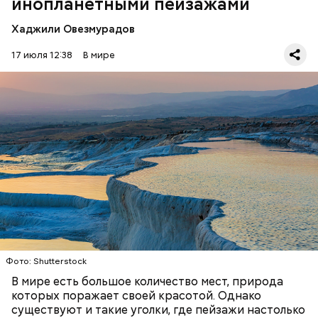
инопланетными пейзажами
Хаджили Овезмурадов
17 июля 12:38
В мире
Фото: Shutterstock
Термальные источники Памуккале в Турции
выглядят так, будто они сделаны изо льда, но на
самом деле они состоят из отложений известняка.
Горячие источники, насыщенные кальцием,
Стив Балмер
тысячелетиями создавали эти ступенчатые
ПРИРОДА
ПЛАНЕТА ЗЕМЛЯ
ТУРИЗМ
бассейны. Сейчас это одна из самых известных
достопримечательностей в Турции.
Фото: Shutterstock
В мире есть большое количество мест, природа
которых поражает своей красотой. Однако
существуют и такие уголки, где пейзажи настолько