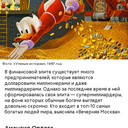
стильную одежду по доступным ценам.
БОГАТСТВО
БИЗНЕС
ПРЕДПРИНИМАТЕЛИ
МИЛЛИАРДЕРЫ
ДЕНЬГИ
Фото: «Утиные истории», 1987 год
В финансовой элите существует много
предпринимателей, которые являются
долларовыми миллионерами и даже
Фото: Shutterstock
миллиардерами. Однако за последнее время в ней
сформировалась своя элита — супермиллиардеры,
на фоне которых обычные богачи выглядят
довольно скромно. Кто входит в топ-10 самых
богатых людей мира, выясняла «Вечерняя Москва».
Амансио Ортега