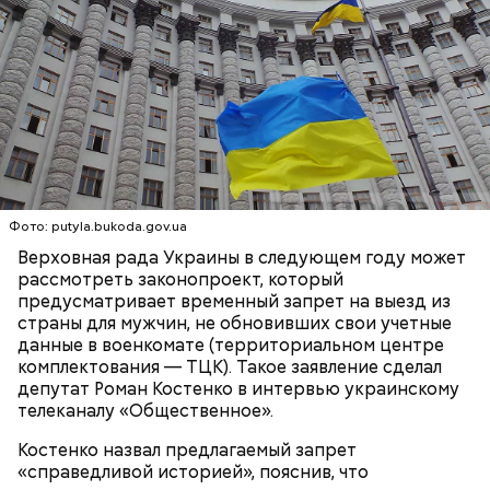
лет, семья иммигрировала в США.
К тому же здесь водятся редкие виды животных и
других растений, которых в мире больше нигде не
встретить. На Сокотре также есть горы,
известняковое плато и прибрежные равнины,
которые дополняют «внеземную» атмосферу.
Фото: putyla.bukoda.gov.ua
Верховная рада Украины в следующем году может
рассмотреть законопроект, который
предусматривает временный запрет на выезд из
страны для мужчин, не обновивших свои учетные
Фото: World Economic Forum / CC BY-NC-SA 2.0
данные в военкомате (территориальном центре
комплектования — ТЦК). Такое заявление сделал
депутат Роман Костенко в интервью украинскому
Главная особенность острова Сокотра —
телеканалу «Общественное».
драконовые деревья, которые растут только здесь.
Внешне они напоминают большие грибы, а
Костенко назвал предлагаемый запрет
драконовыми их называют из-за красного цвета
«справедливой историей», пояснив, что
смолы, которую местные жители сравнивают с