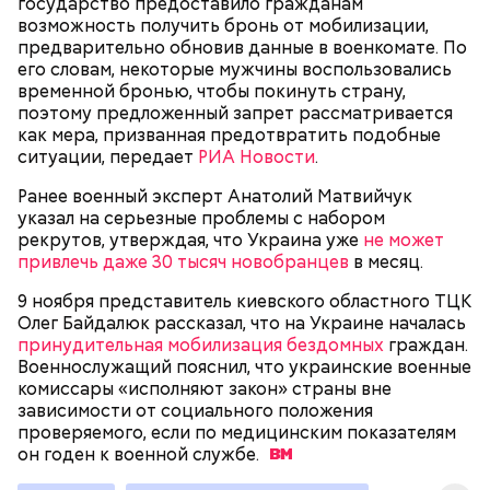
Сергей Брин
государство предоставило гражданам
кровью дракона. Они же используют ее в
возможность получить бронь от мобилизации,
медицинских целях и красят ей ткань и волосы.
предварительно обновив данные в военкомате. По
его словам, некоторые мужчины воспользовались
временной бронью, чтобы покинуть страну,
поэтому предложенный запрет рассматривается
как мера, призванная предотвратить подобные
ситуации, передает
РИА Новости
.
Ранее военный эксперт Анатолий Матвийчук
указал на серьезные проблемы с набором
рекрутов, утверждая, что Украина уже
не может
привлечь даже 30 тысяч новобранцев
в месяц.
9 ноября представитель киевского областного ТЦК
Он находился на посту менеджера, занимался
Олег Байдалюк рассказал, что на Украине началась
наймом персонала и продажей продуктов. В 2000
Фото: Shutterstock
принудительная мобилизация бездомных
граждан.
году Балмер сменил Билла Гейтса на посту
Военнослужащий пояснил, что украинские военные
генерального директора. Им он оставался до 2014
комиссары «исполняют закон» страны вне
года, после чего ушел с поста, но остался
зависимости от социального положения
держателем акций компании. Сейчас его состояние
проверяемого, если по медицинским показателям
оценивается в 126 миллиардов долларов.
он годен к военной
службе.