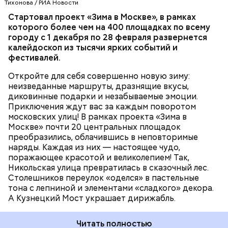
Тихонова / РИА Новости
можжевельники, — отметила ландшафтный
Стартовал проект «Зима в Москве», в рамках
куратор проекта Анна Гарцман.
которого более чем на 400 площадках по всему
МЕРОПРИЯТИЯ
МОСКВА
ЗИМА
ДОСУГ
городу с 1 декабря по 28 февраля развернется
ФЕСТИВАЛИ
калейдоскоп из тысячи ярких событий и
фестивалей.
Откройте для себя совершенно новую зиму:
неизведанные маршруты, дразнящие вкусы,
диковинные подарки и незабываемые эмоции.
Приключения ждут вас за каждым поворотом
московских улиц! В рамках проекта «Зима в
Москве» почти 20 центральных площадок
преобразились, облачившись в неповторимые
наряды. Каждая из них — настоящее чудо,
поражающее красотой и великолепием! Так,
Никольская улица превратилась в сказочный лес.
Столешников переулок «оделся» в пастельные
тона с лепниной и элементами «сладкого» декора.
А Кузнецкий Мост украшает дирижабль.
Читать полностью