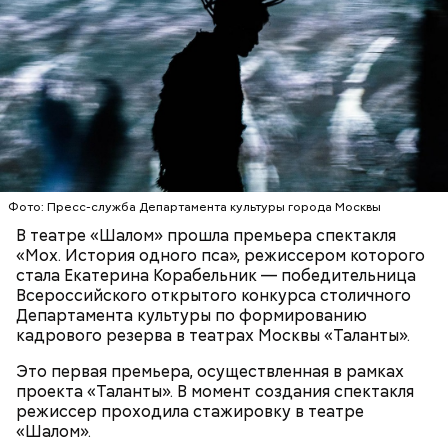
Здесь все пронизано духом позапрошлого
столетия: театрализованные представления,
традиционные дворянские игры, увлекательные
Сезон открыт: где можно
Фото: Пресс-служба Департамента культуры города Москвы
экскурсии и многое другое. В мастерских можно
покататься на коньках в Москве
В театре «Шалом» прошла премьера спектакля
создать своими руками подарки, словно
«Мох. История одного пса», режиссером которого
сошедшие со страниц старинных романов.
стала Екатерина Корабельник — победительница
Всероссийского открытого конкурса столичного
Департамента культуры по формированию
кадрового резерва в театрах Москвы «Таланты».
Это первая премьера, осуществленная в рамках
проекта «Таланты». В момент создания спектакля
режиссер проходила стажировку в театре
«Шалом».
— Шестой сезон фестиваля объединит 15 имений и