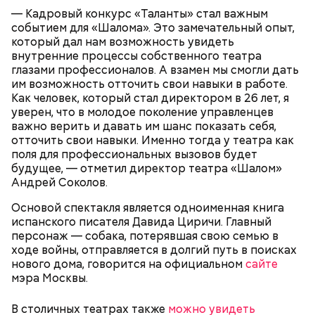
особняков, где состоится больше тысячи
— Кадровый конкурс «Таланты» стал важным
мероприятий: театрализованные представления,
событием для «Шалома». Это замечательный опыт,
экскурсии, семейные программы и квесты.
который дал нам возможность увидеть
Благодаря таким форматам отдыха горожане
внутренние процессы собственного театра
заново открывают для себя знакомые и любимые
глазами профессионалов. А взамен мы смогли дать
места столицы, — отметил мэр Москвы Сергей
им возможность отточить свои навыки в работе.
Собянин.
Как человек, который стал директором в 26 лет, я
уверен, что в молодое поколение управленцев
важно верить и давать им шанс показать себя,
отточить свои навыки. Именно тогда у театра как
поля для профессиональных вызовов будет
будущее, — отметил директор театра «Шалом»
Андрей Соколов.
Основой спектакля является одноименная книга
испанского писателя Давида Циричи. Главный
Зимний сезон фестиваля «Усадьбы Москвы»,
персонаж — собака, потерявшая свою семью в
который продлится до 28 февраля, станет
ходе войны, отправляется в долгий путь в поисках
подарком для тех, кто неравнодушен к тайнам и
нового дома, говорится на официальном
сайте
очарованию старины.
мэра Москвы.
В столичных театрах также
можно увидеть