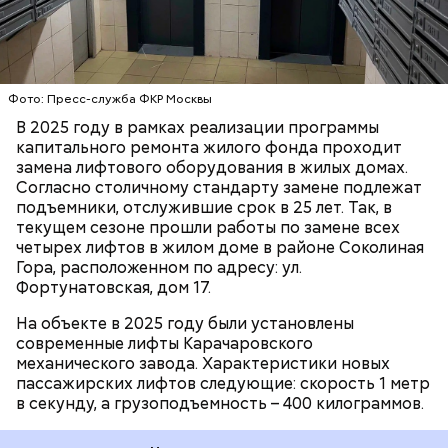
расположены по два пассажирских лифта. В
текущем году специалисты установили новые
подъемники в рамках программы капитального
ремонта. В результате все 4 лифта были обновлены.
ЛИФТЫ
ДОМА
МОСКВА
Двенадцатиэтажный жилой дом был построен в
Фото: Пресс-служба ФКР Москвы
1973 году по модифицированному проекту
В 2025 году в рамках реализации программы
типовой серии. Здание простой формы в плане.
капитального ремонта жилого фонда проходит
Фасады имеют простую пластику, декоративные
замена лифтового оборудования в жилых домах.
элементы отсутствуют.
Согласно столичному стандарту замене подлежат
подъемники, отслужившие срок в 25 лет. Так, в
текущем сезоне прошли работы по замене всех
четырех лифтов в жилом доме в районе Соколиная
Гора, расположенном по адресу: ул.
Фортунатовская, дом 17.
На объекте в 2025 году были установлены
современные лифты Карачаровского
механического завода. Характеристики новых
пассажирских лифтов следующие: скорость 1 метр
в секунду, а грузоподъемность – 400 килограммов.