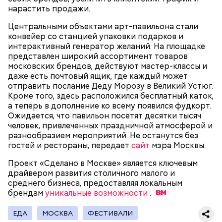
имени Н. Н. Бурденко. Обновили пешеходные
нарастить продажи.
дорожки, что позволило сделать территорию еще
удобнее для прогулок. На входе в сквер заменили
Центральными объектами арт-павильона стали
В любом случае никто уже не спорит с тем, что
гранитные ступени, для комфортного отдыха
конвейер со станцией упаковки подарков и
климат меняется. И он будет другим через 30–50
обустроили парковые качели.
интерактивный генератор желаний. На площадке
Каким будет декабрь в Москве и
лет.
представлен широкий ассортимент товаров
когда выпадет снег: прогнозы
московских брендов, действуют мастер-классы и
синоптиков
даже есть почтовый ящик, где каждый может
отправить послание Деду Морозу в Великий Устюг.
Кроме того, здесь расположился бесплатный каток,
а теперь в дополнение ко всему появился фудкорт.
Ожидается, что павильон посетят десятки тысяч
человек, привлеченных праздничной атмосферой и
Так, спортивные кластеры обустроили на улице
разнообразием мероприятий. Не останутся без
Нижняя Хохловка, на Рязанском проспекте и в
гостей и рестораны, передает
сайт
мэра Москвы.
Некрасовке. Спортивный центр появился и в
Марьине: здесь переоборудовали каток,
Проект «Сделано в Москве» является ключевым
находящийся у дома 3, корпус 1, на Поречной
драйвером развития столичного малого и
— Есть разные сценарии. В основном они
улице.
среднего бизнеса, предоставляя локальным
обусловлены содержанием парниковых газов в
брендам
уникальные возможности
.
атмосфере. Все зависит от того, сможет ли
человечество противостоять увеличению
ЕДА
МОСКВА
ФЕСТИВАЛИ
концентрации этих газов или же нет, — поясняет