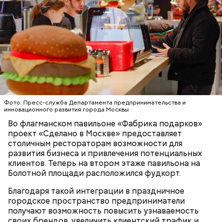
Привели в порядок и сквер на Красноказарменной
— По прогнозам, которые делают не только в
площади. Обновили покрытие дорожек,
нашей службе, но и в Академии наук, в Высшей
установили современные системы освещения и
школе, потепление будет продолжаться до конца
видеонаблюдения. Теперь прогулки безопасны в
XXIII века.
любое время суток.
Фото: Пресс-служба Департамента предпринимательства и
инновационного развития города Москвы
Во флагманском павильоне «Фабрика подарков»
проект «Сделано в Москве» предоставляет
столичным рестораторам возможности для
развития бизнеса и привлечения потенциальных
клиентов. Теперь на втором этаже павильона на
Болотной площади расположился фудкорт.
Благодаря такой интеграции в праздничное
Особое внимание уделили обновлению столичных
городское пространство предприниматели
скверов. Так, благоустроили Госпитальный сквер
получают возможность повысить узнаваемость
рядом с Главным военным клиническим госпиталем
своих брендов, увеличить клиентский трафик и