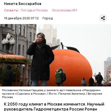
Никита Бессарабов
Сюжеты:
Погода в Москве
Эксклюзивы ВМ
16 декабря 2025 07:12
Город
Обновили скверы
— Наиболее заметны изменения климата зимой, в
холодное время года, — уточняет синоптик. — Я
часто привожу пример: средняя январская
температура за два тридцатилетия повысилась на
3,1 градуса. Было –9,3, стало –6,2 градуса.
КЛИМАТ
ГИДРОМЕТЦЕНТР
ПРОГНОЗЫ
ПОГОДА
Москвичка Наталья Гарцева у зимнего арт-павильона «Мандарин»
проекта «Сделано в Москва» / Фото: Пелагия Замятина / Вечерняя
Москва
К 2050 году климат в Москве изменится. Научный
руководитель Гидрометцентра России Роман