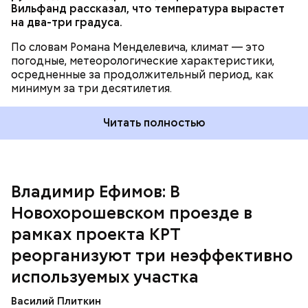
— Это часть нашей непрерывной программы по
Вильфанд рассказал, что температура вырастет
улучшению качества амбулаторной помощи. В
на два-три градуса.
планах — строительство еще около 20 новых
поликлиник, — заявил мэр.
По словам Романа Менделевича, климат — это
погодные, метеорологические характеристики,
осредненные за продолжительный период, как
минимум за три десятилетия.
Читать полностью
Владимир Ефимов: В
Новохорошевском проезде в
рамках проекта КРТ
Также вчера после реконструкции свои двери
реорганизуют три неэффективно
открыли поликлиники в Левобережном и
используемых участка
Академическом районах, а также в Солнцеве и
В рамках программы комплексного развития
Некрасовке.
территорий (КРТ) в бывших промзонах, на
Василий Плиткин