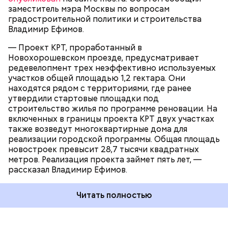
доступности находится станция «Народное
СТРОИТЕЛЬСТВО
ВЛАДИМИР ЕФИМОВ
заместитель мэра Москвы по вопросам
Ополчение» Большой кольцевой линии метро.
— Всего за год мы привели здание 1957 года
МОСКВА
градостроительной политики и строительства
постройки к новому московскому стандарту.
Владимир Ефимов.
Полностью заменили коммуникации, системы
кондиционирования, лифт. Теперь там новейшая
— Проект КРТ, проработанный в
медицинская техника, и врачи могут использовать
Новохорошевском проезде, предусматривает
современные методы диагностики, — рассказал
редевелопмент трех неэффективно используемых
подробности Сергей Собянин.
участков общей площадью 1,2 гектара. Они
находятся рядом с территориями, где ранее
утвердили стартовые площадки под
строительство жилья по программе реновации. На
включенных в границы проекта КРТ двух участках
также возведут многоквартирные дома для
реализации городской программы. Общая площадь
новостроек превысит 28,7 тысячи квадратных
метров. Реализация проекта займет пять лет, —
В один день в пяти районах заработали
рассказал Владимир Ефимов.
обновленные поликлиники. Модернизация и
превращение из устаревших советских построек в
современные медцентры произошли в короткие
Читать полностью
сроки. Например, в Тверском районе поликлинику
на улице Фадеева отремонтировали всего лишь за
один год.