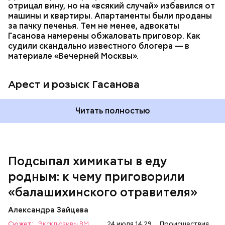
спустя несколько дней Миссюра заявил, что ранее
отрицал вину, но на «всякий случай» избавился от
уже травил других людей.
машины и квартиры. Апартаменты были проданы
за пачку печенья. Тем не менее, адвокаты
Гасанова намерены обжаловать приговор. Как
судили скандально известного блогера — в
материале «Вечерней Москвы».
Арест и розыск Гасанова
Началось расследование. В квартире потерпевших
Читать полностью
установили скрытую камеру видеонаблюдения. На
записи попал 25-летний сын потерпевших Артем
Миссюра, который тайно приходил в квартиру
матери и отчима и подсыпал им в еду химикаты.
Подсыпал химикаты в еду
Также отравленную пищу ела его младшая сестра.
родным: к чему приговорили
«балашихинского отравителя»
Play
Александра Зайцева
Video
Сюжет:
Эксклюзивы ВМ
24 июля 14:29
Происшествия