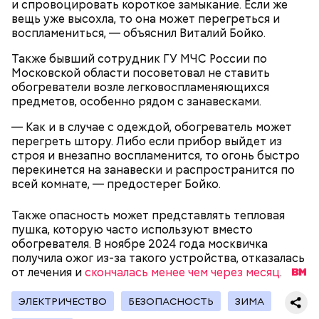
и спровоцировать короткое замыкание. Если же
через сутки... Его увезли в больницу,
вещь уже высохла, то она может перегреться и
реанимировали, и там он скончался, — рассказывал
воспламениться, — объяснил Виталий Бойко.
Миссюра на допросе.
Также бывший сотрудник ГУ МЧС России по
Московской области посоветовал не ставить
обогреватели возле легковоспламеняющихся
Родственники обналичивали деньги и возвращали
предметов, особенно рядом с занавесками.
их Гасанову. А чтобы пользоваться деньгами и не
вызвать подозрений у налоговой, Гасанов либо
— Как и в случае с одеждой, обогреватель может
распределял их между еще несколькими счетами,
перегреть штору. Либо если прибор выйдет из
либо
покупал на них квартиры
.
строя и внезапно воспламенится, то огонь быстро
перекинется на занавески и распространится по
всей комнате, — предостерег Бойко.
Следующим подопытным стал друг детства
Также опасность может представлять тепловая
Миссюры Константин. 3 февраля того же года,
пушка, которую часто используют вместо
когда молодые люди ехали вместе в машине,
— Гасанов, являясь индивидуальным
обогревателя. В ноябре 2024 года москвичка
подозреваемый угостил приятеля морсом с
предпринимателем, осуществлял
получила ожог из-за такого устройства, отказалась
этиленгликолем. Через два дня Константин умер в
предпринимательскую деятельность в области
от лечения и
скончалась менее чем через месяц
.
больнице.
продажи и размещения рекламы в социальных
сетях. С целью сокрытия своих доходов часть
ЭЛЕКТРИЧЕСТВО
БЕЗОПАСНОСТЬ
ЗИМА
денежных средств от спонсоров розыгрышей,