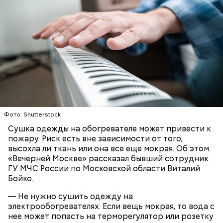
доказать его причастность к кончине их сына не
удалось. Когда же подозреваемого задержали, он
заявил, что ничего не подсыпал в морс и утверждал,
что яд могли добавить в бутылку
некие
недоброжелатели
.
Play
Video
Фото: Shutterstock
Блогеру грозило до семи лет лишения свободы.
Сушка одежды на обогревателе может привести к
пожару. Риск есть вне зависимости от того,
высохла ли ткань или она все еще мокрая. Об этом
«Вечерней Москве» рассказал бывший сотрудник
ГУ МЧС России по Московской области Виталий
Бойко.
Видео: пресс-служба ГСУ СК по Московской области
— Не нужно сушить одежду на
электрообогревателях. Если вещь мокрая, то вода с
— Мы съездили за витаминами, вернулись обратно,
нее может попасть на терморегулятор или розетку
поднялись домой. У него ухудшилось самочувствие