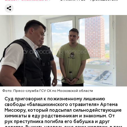
Все началось в июне, когда двое супругов
Видео: пресс-служба ГСУ СК по Московской области
обратились в местную больницу с жалобами на
плохое самочувствие. Врачи не смогли поставить
им точный диагноз, после чего анализы
потерпевших направили на экспертизу. В них
ОТРАВЛЕНИЯ
БАЛАШИХА
РОДИТЕЛИ
специалисты обнаружили сильнодействующий
СЛЕДСТВЕННЫЙ КОМИТЕТ
ЭКСПЕРТИЗЫ
химикат дихлорэтан, который не мог попасть в
организм супругов случайно. То же самое вещество
нашли в еде, изъятой из квартиры пострадавших.
Фото: Пресс-служба ГСУ СК по Московской области
Суд приговорил к пожизненному лишению
свободы «балашихинского отравителя» Артема
Миссюру, который подсыпал сильнодействующие
химикаты в еду родственникам и знакомым. От
рук преступника погибла его бабушка и друг