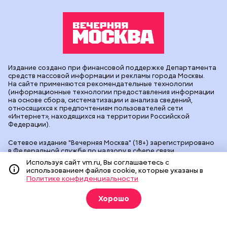
Издание создано при финансовой поддержке Департамента
средств массовой информации и рекламы города Москвы.
На сайте применяются рекомендательные технологии
(информационные технологии предоставления информации
на основе сбора, систематизации и анализа сведений,
относящихся к предпочтениям пользователей сети
«Интернет», находящихся на территории Российской
Федерации).
Сетевое издание "Вечерняя Москва" (18+) зарегистрировано
в Федеральной службе по надзору в сфере связи,
информационных технологий и массовых коммуникаций
Используя сайт vm.ru, Вы соглашаетесь с
(Роскомнадзор). Свидетельство о регистрации ЭЛ № ФС 77 -
использованием файлов cookie, которые указаны в
90524 от 09.12.2025. Учредитель: АО "Редакция газеты
Политике конфиденциальности
"Вечерняя Москва". Главный редактор
vm.ru
: Александр
Геннадьевич Глуходедов. Адрес редакции: 127015, г.Москва,
Хорошо
Бумажный пр-д, д. 14, стр. 2. Телефон:
+7(499)557-04-24
. Адрес
эл.почты:
edit@vm.ru
. Почта для связи с редакцией сайта:
news@vm.ru
.