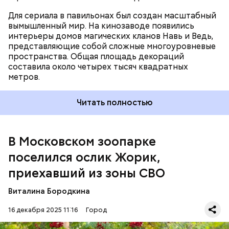
Для сериала в павильонах был создан масштабный
вымышленный мир. На кинозаводе появились
интерьеры домов магических кланов Навь и Ведь,
представляющие собой сложные многоуровневые
пространства. Общая площадь декораций
составила около четырех тысяч квадратных
метров.
Читать полностью
В Московском зоопарке
поселился ослик Жорик,
приехавший из зоны СВО
Ранее стало известно, что Московский зоопарк
Виталина Бородкина
продолжает
оказывать гуманитарную помощь
зоопаркам и природоохранным учреждениям на
16 декабря 2025 11:16
Город
новых территориях России. С 8 по 9 ноября
состоялся рабочий визит гендиректора зоосада