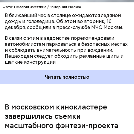
13 декабря в кинопарке «Москино»
открылся
Фото: Пелагия Замятина / Вечерняя Москва
манеж
, который является точной копией
исторического здания манежа у Александровского
В ближайший час в столице ожидаются ледяной
сада. Это сооружение станет частью большого
дождь и гололедица. Об этом во вторник, 16
конного комплекса площадью почти 23 тысячи
декабря, сообщили в пресс-службе МЧС Москвы.
квадратных метров. Часть зданий комплекса будет
В связи с этим в ведомстве порекомендовали
использоваться для технических нужд.
автомобилистам парковаться в безопасных местах
и соблюдать внимательность при вождении.
Пешеходам следует обходить рекламные щиты и
шаткие конструкции.
Читать полностью
Создатели отметили, что экранизация отличается
В московском кинокластере
от предыдущих версий своим масштабом,
зрелищностью и современным визуальным стилем.
завершились съемки
Премьера «Тайного города» ожидается в 2026
масштабного фэнтези-проекта
году, передает «
Российская газета
».