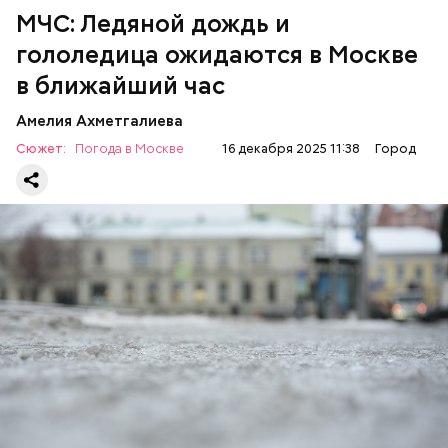
МЧС: Ледяной дождь и
гололедица ожидаются в Москве
в ближайший час
Амелия Ахметгалиева
Сюжет:
Погода в Москве
16 декабря 2025 11:38
Город
— Будьте внимательны и осторожны! Берегите
себя и своих близких! — добавили в
Telegram
-
канале.
МЧС
МОСКВА
ПОГОДА