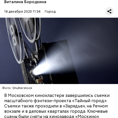
Виталина Бородкина
16 декабря 2025 11:34
Город
Также съемочная группа работала в новой
натурной локации кинопарка «Москино» —
«Современная Москва», где впервые
тестировались сложные экшен-сцены. Кроме того,
съемки проходили в гостинице кинопарка и на
КИНО
МОСКВА
МОСКИНО
площадках «Витебский вокзал» и «Натурный
хромакей».
Фото: Shutterstock
В Московском кинокластере завершились съемки
масштабного фэнтези-проекта «Тайный город».
Съемки также проходили в «Зарядье», на Речном
вокзале и в деловых кварталах города. Ключевые
сцены были сняты на кинозаводе «Москино».