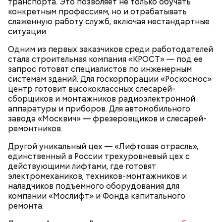
транспорта. Это позволяет не только обучать
конкретным профессиям, но и отрабатывать
слаженную работу служб, включая нестандартные
ситуации.
Одним из первых заказчиков среди работодателей
стала строительная компания «КРОСТ» — под ее
запрос готовят специалистов по инженерным
системам зданий. Для госкорпорации «Роскосмос»
Потепление в регионе после нескольких дней
центр готовит высококлассных слесарей-
морозной погоды
начнется утром 16 декабря
. По
сборщиков и монтажников радиоэлектронной
информации Гидрометцентра РФ, в ночь на
аппаратуры и приборов. Для автомобильного
вторник температура в Москве составит от минус
завода «Москвич» — фрезеровщиков и слесарей-
7 до минус 9 градусов, утром поднимется до минус
ремонтников.
2–0.
Другой уникальный цех — «Лифтовая отрасль»,
единственный в России трехуровневый цех с
действующими лифтами, где готовят
электромехаников, техников-монтажников и
наладчиков подъемного оборудования для
компании «Мослифт» и Фонда капитального
ремонта.