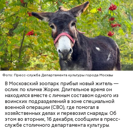
Светланы Акуловой в Херсонскую область.
Поездку посвятили реализации комплексной
программы по экологической и гуманитарной
поддержке новых регионов РФ.
На данный момент он находится на карантине, где
проходит ветеринарные обследования. Ослик
постепенно привыкает к новому окружению и
сотрудникам зоопарка. Его кормят сеном,
морковью, свеклой и специальными витаминными
Фото: Пресс-служба Департамента культуры города Москвы
СПЕЦОПЕРАЦИИ
ЖИВОТНЫЕ
добавками. После окончания карантина
МОСКОВСКИЙ ЗООПАРК
В Московский зоопарк прибыл новый житель —
посетители зоосада смогут узнать историю
ослик по кличке Жорик. Длительное время он
Жорика и увидеть его, передает официальный
находился вместе с личным составом одного из
сайт
мэра Москвы.
воинских подразделений в зоне специальной
военной операции (СВО), где помогал в
хозяйственных делах и перевозил снаряды. Об
этом во вторник, 16 декабря, сообщили в пресс-
службе столичного департамента культуры.