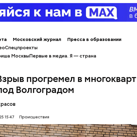
ay
я Гасанова на расследование
deo
ета
Московский журнал
Пресса в образовании
ео
Спецпроекты
иша Москвы
Первые в медиа. Я — страна
Взрыв прогремел в многоквар
под Волгоградом
сс-служба ГСУ СК по Московской области
красов
25 15:47
Происшествия