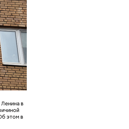
ь домой. У
ольницу,
 на
 Ленина в
ричиной
Об этом в