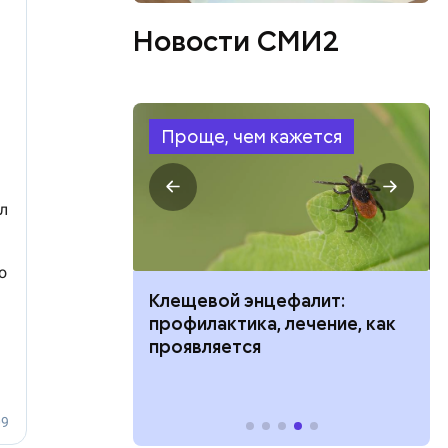
Новости СМИ2
Проще, чем кажется
ов
ить развитие
Клещевой энцефалит:
блей. Эти
профилактика, лечение, как
ственными
проявляется