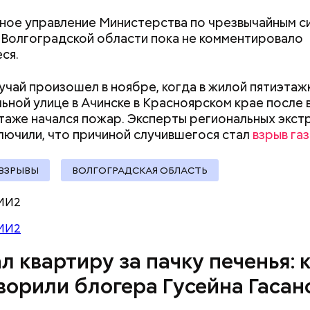
ное управление Министерства по чрезвычайным с
 Волгоградской области пока не комментировало
ся.
учай произошел в ноябре, когда в жилой пятиэтаж
ьной улице в Ачинске в Красноярском крае после 
таже начался пожар. Эксперты региональных экст
лючили, что причиной случившегося стал
взрыв газ
ВЗРЫВЫ
ВОЛГОГРАДСКАЯ ОБЛАСТЬ
человека задержали. На первом же допросе он п
МИ2
ровал отравить только отчима. Тогда следователи
МИ2
, что мотивом преступления была квартира родит
 случае их смерти перешла бы сыну. Но спустя нес
л квартиру за пачку печенья: 
юра заявил, что ранее уже травил других людей.
ворили блогера Гусейна Гасан
 розыска МВД РФ