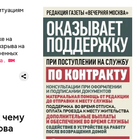
итуациям
ке на
взрыва на
ренных
а
.
ризнался,
елей,
колько
к чему
ова