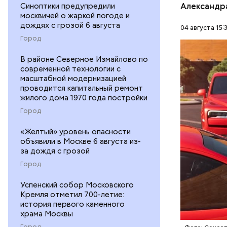
Синоптики предупредили
Александр
москвичей о жаркой погоде и
дождях с грозой 6 августа
04 августа 15:
Город
В мае 202
Гусейна Г
В районе Северное Измайлово по
современной технологии с
неуплате 
НАЛОГИ
масштабной модернизацией
размере. 
проводится капитальный ремонт
ГАСАН ГУ
жилого дома 1970 года постройки
Город
«Желтый» уровень опасности
объявили в Москве 6 августа из-
за дождя с грозой
Город
Началось 
скрытую к
Успенский собор Московского
потерпевш
Кремля отметил 700-летие:
история первого каменного
матери и 
храма Москвы
пищу ела 
Город