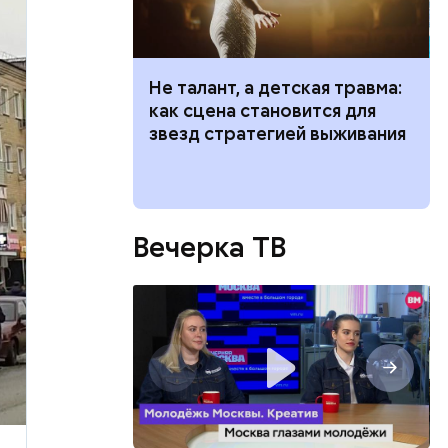
р
Не талант, а детская травма:
емля
как сцена становится для
й молодой
ие: история
звезд стратегией выживания
газине. 13
ого храма
бленной,
оме
, а
 нее
ществлял
Вечерка ТВ
размещения
ов часть
 различных
 получал
 на
в