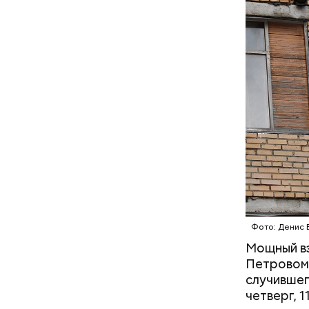
— Мы съез
него ухудш
реанимиро
допросе.
Блогеру г
Фото: Денис 
Мощный вз
Петровом 
случившег
четверг, 1