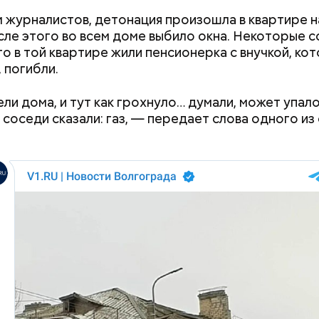
 журналистов, детонация произошла в квартире н
сле этого во всем доме выбило окна. Некоторые 
то в той квартире жили пенсионерка с внучкой, ко
 подопытным стал друг детства Миссюры Конста
 погибли.
ого же года, когда молодые люди ехали вместе в 
емый угостил приятеля морсом с этиленгликолем.
ли дома, и тут как грохнуло… думали, может упало
антин умер в больнице.
 соседи сказали: газ, — передает слова одного из
ики обналичивали деньги и возвращали их Гасанов
ься деньгами и не вызвать подозрений у налоговой
ределял их между еще несколькими счетами, либ
артиры
.