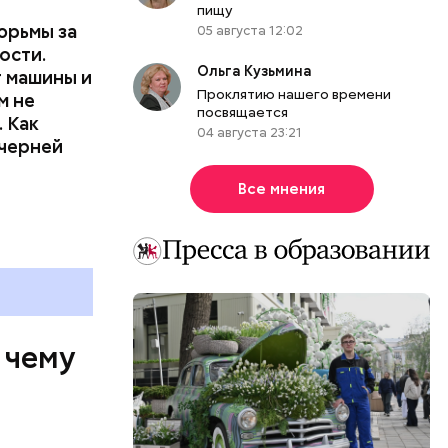
пищу
юрьмы за
05 августа 12:02
ости.
Ольга Кузьмина
т машины и
Проклятию нашего времени
м не
посвящается
 Как
04 августа 23:21
ечерней
Все мнения
 чему