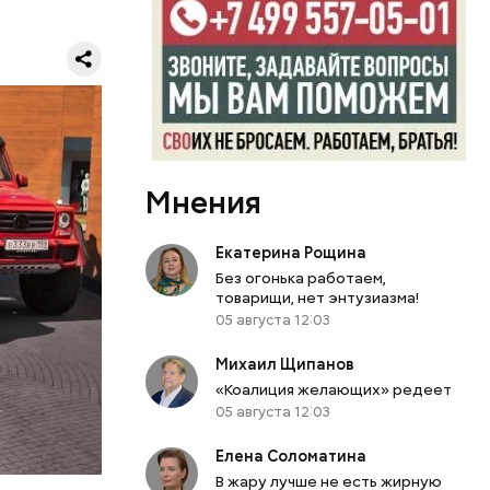
к
блогера
ло о
бо крупном
Мнения
Екатерина Рощина
Без огонька работаем,
товарищи, нет энтузиазма!
05 августа 12:03
Михаил Щипанов
или
«Коалиция желающих» редеет
ий сын
05 августа 12:03
артиру
вленную
Елена Соломатина
В жару лучше не есть жирную