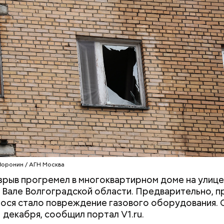
дили за витаминами, вернулись обратно, поднялис
илось самочувствие через сутки... Его увезли в б
вали, и там он скончался, — рассказывал Миссюра
розило до семи лет лишения свободы.
Воронин / АГН Москва
рыв прогремел в многоквартирном доме на улице
Вале Волгоградской области. Предварительно, п
ося стало повреждение газового оборудования. 
1 декабря, сообщил портал V1.ru.