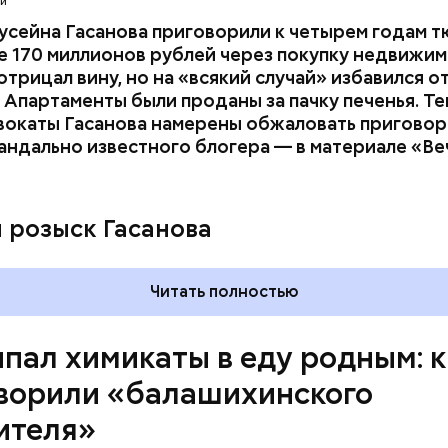
ти
усейна Гасанова приговорили к четырем годам т
 170 миллионов рублей через покупку недвижим
трицал вину, но на «всякий случай» избавился о
 Апартаменты были проданы за пачку печенья. Те
вокаты Гасанова намерены обжаловать приговор.
андально известного блогера — в материале «В
ay
deo
и розыск Гасанова
Читать полностью
пал химикаты в еду родным: к
ворили «балашихинского
ителя»