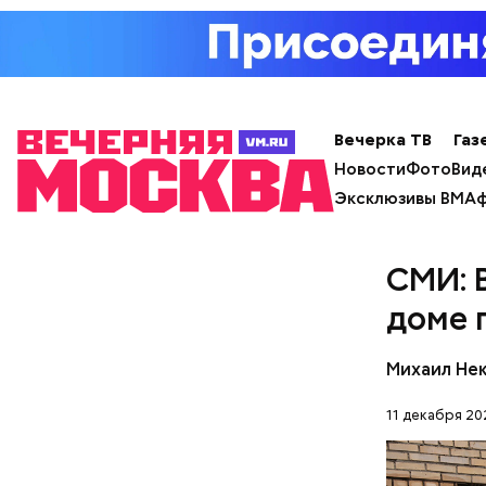
Pl
Реакци
Vi
Вечерка ТВ
Газ
Новости
Фото
Вид
Эксклюзивы ВМ
Аф
СМИ: 
доме 
Видео: пре
Михаил Не
11 декабря 20