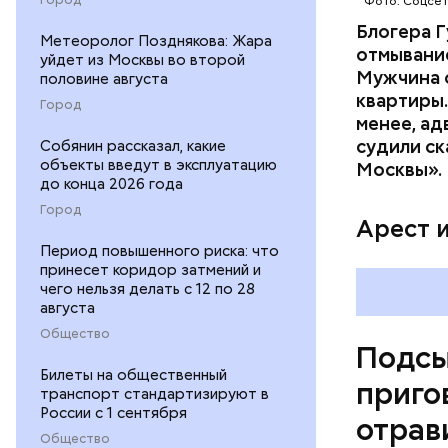
Фото: Соцсе
Блогера Г
Метеоролог Позднякова: Жара
отмывание
уйдет из Москвы во второй
Мужчина о
половине августа
квартиры.
Город
менее, ад
судили ск
Собянин рассказал, какие
Pl
объекты введут в эксплуатацию
Москвы».
до конца 2026 года
Vi
Город
Арест 
Период повышенного риска: что
принесет коридор затмений и
чего нельзя делать с 12 по 28
августа
Общество
Подсы
Билеты на общественный
приго
транспорт стандартизируют в
России с 1 сентября
отрав
Общество