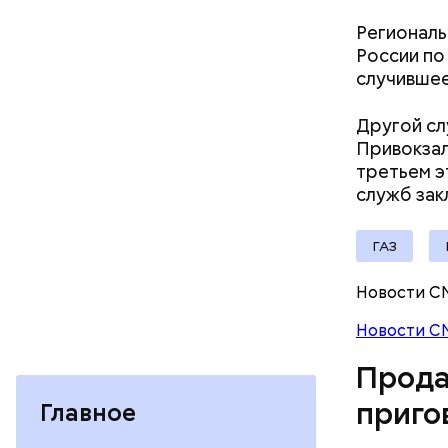
Региональ
России по
случившее
Другой сл
Привокзал
третьем э
служб зак
ГАЗ
Молодого 
Новости С
что плани
Новости С
посчитали
которая в
Прода
дней Мисс
приго
Главное
Фото: База