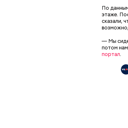
По данным
этаже. По
сказали, ч
Следующим
возможно,
февраля т
подозрева
— Мы сиде
дня Конст
потом нам
портал
.
Родственн
пользоват
либо расп
на них кв