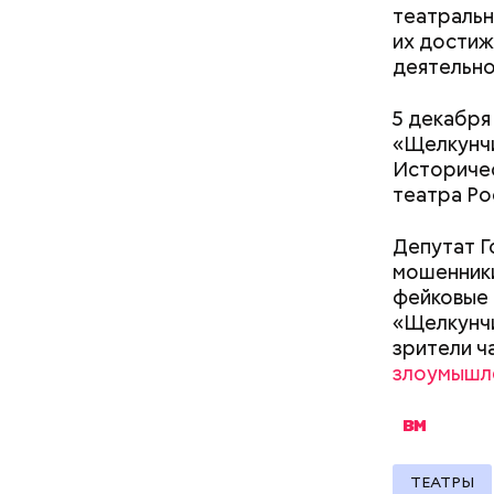
кабачок
театральн
петрушк
их достиж
чеснок;
деятельн
оливков
соль.
Фото: Shutt
5 декабря
«Щелкунчи
Историчес
театра Рос
Депутат Г
мошенники
фейковые 
А врач-эн
«Щелкунчи
множество
Вред д
зрители ч
злоумышл
ТЕАТРЫ