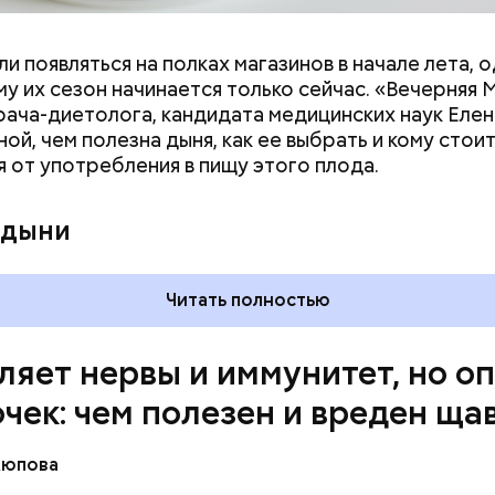
и появляться на полках магазинов в начале лета, о
ловек уже болеет мочекаменной болезнью, щавель
у их сезон начинается только сейчас. «Вечерняя 
ется. При артрите, гастрите, холецистите, синд
врача-диетолога, кандидата медицинских наук Еле
ного кишечника, язвах и панкреатите продукт то
ой, чем полезна дыня, как ее выбрать и кому стои
 из рациона, — предупредила врач. — Он может п
я от употребления в пищу этого плода.
 кислотности желудка и раздражать слизистые о
 дыни
Читать полностью
ляет нервы и иммунитет, но о
очек: чем полезен и вреден ща
Аюпова