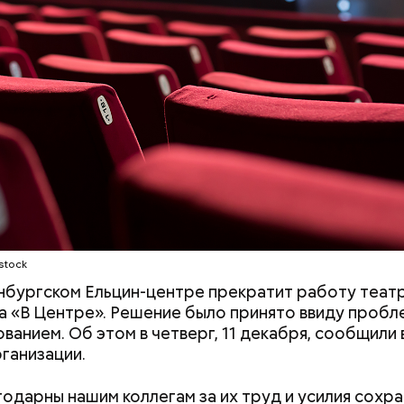
 масло. Получается очень вкусно, — поделился р
е распространенные борщ, щи, котлеты, салаты, 
и сыром, пироги, омлет, запеканка. Щавеля там ве
тся немного, поэтому никакого вреда от него не б
знее рацион питания человека, тем лучше. Потом
 вероятность возникновения дефицитов микроэл
пециалист.
stock
нбургском Ельцин-центре прекратит работу теат
 «В Центре». Решение было принято ввиду пробл
ванием. Об этом в четверг, 11 декабря, сообщили 
ганизации.
одарны нашим коллегам за их труд и усилия сохра