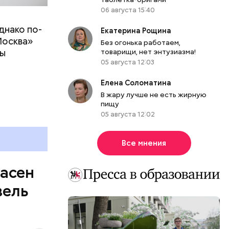
06 августа 15:40
днако по-
 ему не
Екатерина Рощина
Москва»
роме
Без огонька работаем,
ны
товарищи, нет энтузиазма!
же лучше
05 августа 12:03
т
ривести к
болочки.
Елена Соломатина
В жару лучше не есть жирную
пищу
05 августа 12:02
Все мнения
пасен
вель