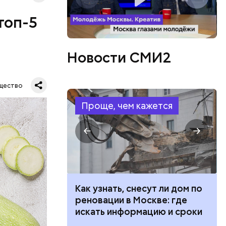
топ-5
Новости СМИ2
щество
Проще, чем кажется
в день, и
 100 тысяч
Как узнать, снесут ли дом по
ряются
дарства при
реновации в Москве: где
ии: кто может
искать информацию и сроки
 какие нужны