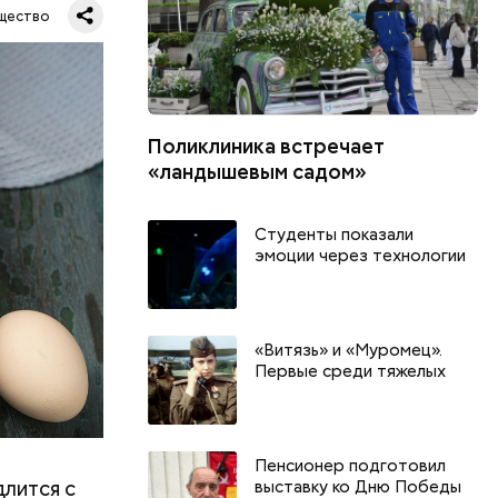
щество
Поликлиника встречает
шое
«ландышевым садом»
вать
Студенты показали
эмоции через технологии
«Витязь» и «Муромец».
Первые среди тяжелых
Пенсионер подготовил
длится с
выставку ко Дню Победы