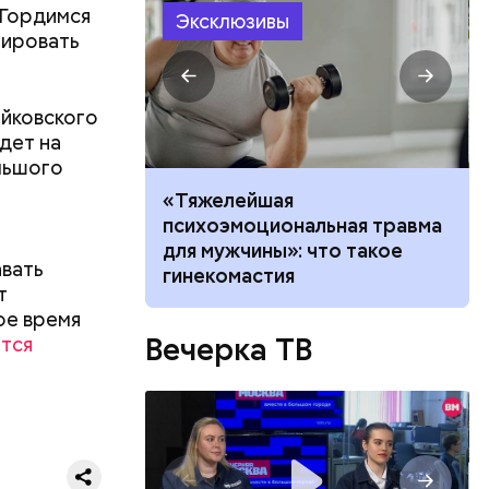
 Гордимся
Эксклюзивы
тировать
айковского
дет на
льшого
алыша: как
«Тяжелейшая
бли при
психоэмоциональная травма
 в Раменском
для мужчины»: что такое
авать
гинекомастия
т
ествует
ое время
Вечерка ТВ
тся