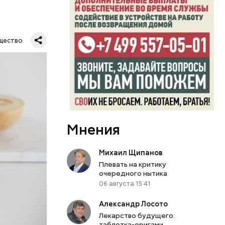
ключать
твах в
ся.
му
щество
ь,
и и
Мнения
Михаил Щипанов
Плевать на критику
очередного нытика
06 августа 15:41
Александр Лосото
Лекарство будущего:
таблетка-оригами