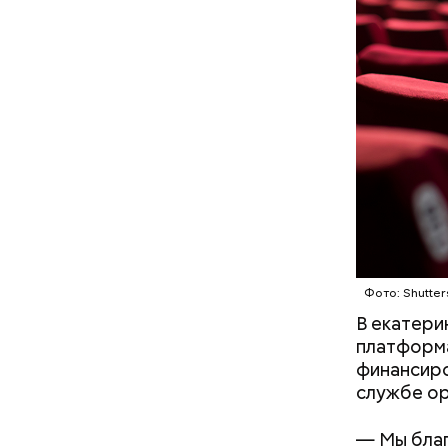
оливковое
Копылов.
— Наиболе
творогом 
используе
разнообра
исключает
заверил с
Фото: Shutter
В екатери
платформа
финансиро
службе ор
— Мы благ