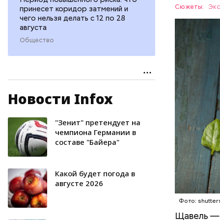
Сюжеты:
Экс
принесет коридор затмений и
чего нельзя делать с 12 по 28
августа
Общество
Опасность
количеств
Новости Infox
образован
ЗДОРОВЬ
"Зенит" претендует на
чемпиона Германии в
составе "Байера"
Какой будет погода в
августе 2026
Фото: shutter
Щавель — 