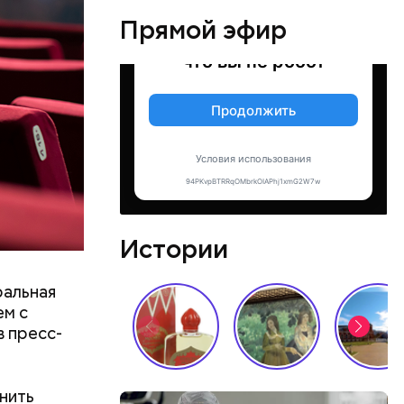
ецептом
Прямой эфир
лаваш с
зде
удет. Чем
у что это
ементов, —
Истории
ральная
ем с
в пресс-
нить