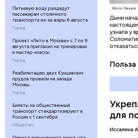
Питьевую воду раздадут
Фото: Pexels
пассажирам столичного
Дыни начал
— Если че
транспорта из-за жары 6 августа
настоящем
рекоменду
Город
узнала у 
раздражен
Соломатин
исключить
Проект «Лето в Москве» с 7 по 9
отказатьс
августа пригласил на тренировки
повышению
и мастер-классы
Город
Польза
Реабилитацию двух Кунцевских
прудов провели на западе
Москвы
Город
Укреп
Билеты на общественный
транспорт стандартизируют в
для п
России с 1 сентября
Общество
Иссалина 
Период повышенного риска: что