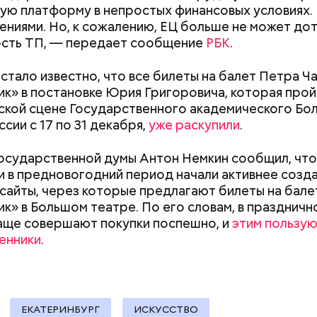
;
ую платформу в непростых финансовых условиях.
а;
ениями. Но, к сожалению, ЕЦ больше не может до
ость ТП, — передает сообщение
РБК
.
ое масло;
erstock
 стало известно, что все билеты на балет Петра Ч
к» в постановке Юрия Григоровича, которая прой
кой сцене Государственного академического Бо
сии с 17 по 31 декабря,
уже раскупили
.
Бесконечное ничто: названа
Хотела спасти м
главная опасность
мать и сын поги
осударственной думы Антон Немкин сообщил, что
зеркальной даты 8 августа
падении из окна
 в предновогодний период начали активнее созд
2026 года
сайты, через которые предлагают билеты на бале
докринолог Алексей Калинчев рассказал, что сущ
к» в Большом театре. По его словам, в праздничн
 блюд, где используют растение.
ыни
аще совершают покупки поспешно, и
этим пользую
енники
.
ЕКАТЕРИНБУРГ
ИСКУССТВО