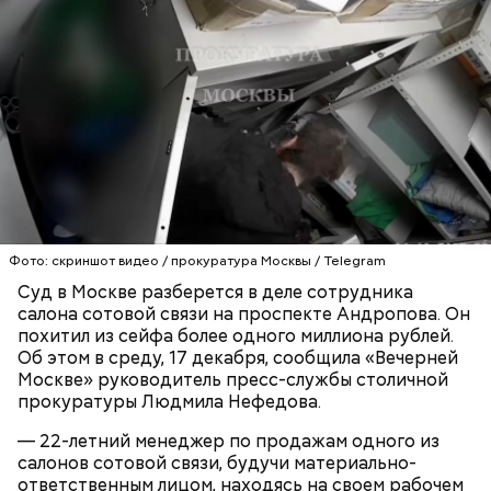
Блогеру грозило до семи лет лишения свободы.
Видео: пресс-служба ГСУ СК по Московской области
— Мы съездили за витаминами, вернулись обратно,
Фото: скриншот видео / прокуратура Москвы / Telegram
поднялись домой. У него ухудшилось самочувствие
Суд в Москве разберется в деле сотрудника
через сутки... Его увезли в больницу,
салона сотовой связи на проспекте Андропова. Он
реанимировали, и там он скончался, — рассказывал
похитил из сейфа более одного миллиона рублей.
Миссюра на допросе.
Об этом в среду, 17 декабря, сообщила «Вечерней
Москве» руководитель пресс-службы столичной
прокуратуры Людмила Нефедова.
Родственники обналичивали деньги и возвращали
— 22-летний менеджер по продажам одного из
их Гасанову. А чтобы пользоваться деньгами и не
салонов сотовой связи, будучи материально-
вызвать подозрений у налоговой, Гасанов либо
ответственным лицом, находясь на своем рабочем