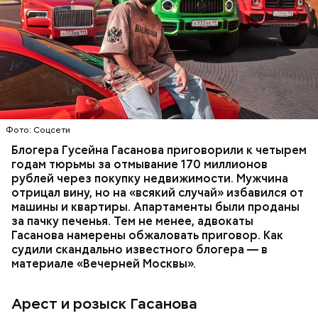
В мае 2025 года МВД РФ объявило в
международный розыск
блогера Гусейна Гасанова.
В его отношении возбудили уголовное дело о
неуплате налогов и легализации преступных
доходов в особо крупном размере. В тот же день
НАЛОГИ
ПОИСК ЛЮДЕЙ
ДЕНЬГИ
МВД
мужчину
заочно арестовали
.
ГАСАН ГУСЕЙНОВ
Молодого человека задержали. На первом же
Фото: Соцсети
допросе он признался, что планировал отравить
только отчима. Тогда следователи посчитали, что
Блогера Гусейна Гасанова приговорили к четырем
мотивом преступления была квартира родителей,
годам тюрьмы за отмывание 170 миллионов
которая в случае их смерти перешла бы сыну. Но
рублей через покупку недвижимости. Мужчина
спустя несколько дней Миссюра заявил, что ранее
отрицал вину, но на «всякий случай» избавился от
уже травил других людей.
машины и квартиры. Апартаменты были проданы
за пачку печенья. Тем не менее, адвокаты
Гасанова намерены обжаловать приговор. Как
судили скандально известного блогера — в
материале «Вечерней Москвы».
Арест и розыск Гасанова