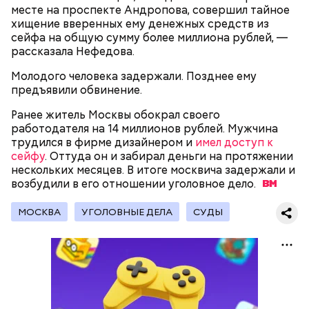
распределял их между еще несколькими счетами,
месте на проспекте Андропова, совершил тайное
либо
покупал на них квартиры
.
хищение вверенных ему денежных средств из
сейфа на общую сумму более миллиона рублей, —
рассказала Нефедова.
Следующим подопытным стал друг детства
Молодого человека задержали. Позднее ему
Миссюры Константин. 3 февраля того же года,
предъявили обвинение.
когда молодые люди ехали вместе в машине,
— Гасанов, являясь индивидуальным
подозреваемый угостил приятеля морсом с
Ранее житель Москвы обокрал своего
предпринимателем, осуществлял
этиленгликолем. Через два дня Константин умер в
работодателя на 14 миллионов рублей. Мужчина
предпринимательскую деятельность в области
больнице.
трудился в фирме дизайнером и
имел доступ к
продажи и размещения рекламы в социальных
сейфу
. Оттуда он и забирал деньги на протяжении
сетях. С целью сокрытия своих доходов часть
нескольких месяцев. В итоге москвича задержали и
денежных средств от спонсоров розыгрышей,
возбудили в его отношении уголовное
дело.
покупателей различных мотивационных курсов и
прогнозов ставок на спорт Гасанов получал на
МОСКВА
УГОЛОВНЫЕ ДЕЛА
СУДЫ
свои личные лицевые счета как физического лица, а
также на подконтрольные родственникам лицевые
счета, — пояснили в
московской прокуратуре
.
Первой жертвой Миссюры была его девушка.
Именно на ней молодой человек впервые испытал
химикаты, купленные в интернет-магазине. 13
января 2024 года он подсыпал дихлорэтан в