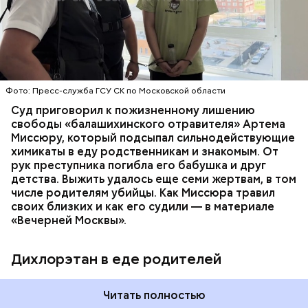
плохое самочувствие. Врачи не смогли поставить
им точный диагноз, после чего анализы
потерпевших направили на экспертизу. В них
ОТРАВЛЕНИЯ
БАЛАШИХА
РОДИТЕЛИ
специалисты обнаружили сильнодействующий
СЛЕДСТВЕННЫЙ КОМИТЕТ
ЭКСПЕРТИЗЫ
химикат дихлорэтан, который не мог попасть в
организм супругов случайно. То же самое вещество
нашли в еде, изъятой из квартиры пострадавших.
Фото: Пресс-служба ГСУ СК по Московской области
Суд приговорил к пожизненному лишению
свободы «балашихинского отравителя» Артема
Миссюру, который подсыпал сильнодействующие
химикаты в еду родственникам и знакомым. От
рук преступника погибла его бабушка и друг
детства. Выжить удалось еще семи жертвам, в том
числе родителям убийцы. Как Миссюра травил
своих близких и как его судили — в материале
«Вечерней Москвы».
Дихлорэтан в еде родителей
Читать полностью