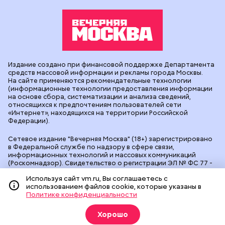
Издание создано при финансовой поддержке Департамента
средств массовой информации и рекламы города Москвы.
На сайте применяются рекомендательные технологии
(информационные технологии предоставления информации
на основе сбора, систематизации и анализа сведений,
относящихся к предпочтениям пользователей сети
«Интернет», находящихся на территории Российской
Федерации).
Сетевое издание "Вечерняя Москва" (18+) зарегистрировано
в Федеральной службе по надзору в сфере связи,
информационных технологий и массовых коммуникаций
(Роскомнадзор). Свидетельство о регистрации ЭЛ № ФС 77 -
90524 от 09.12.2025. Учредитель: АО "Редакция газеты
Используя сайт vm.ru, Вы соглашаетесь с
"Вечерняя Москва". Главный редактор
vm.ru
: Александр
использованием файлов cookie, которые указаны в
Геннадьевич Глуходедов. Адрес редакции: 127015, г.Москва,
Политике конфиденциальности
Бумажный пр-д, д. 14, стр. 2. Телефон:
+7(499)557-04-24
. Адрес
эл.почты:
edit@vm.ru
. Почта для связи с редакцией сайта:
news@vm.ru
.
Хорошо