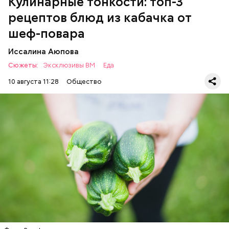
Кулинарные тонкости: топ-3
рецептов блюд из кабачка от
шеф-повара
Иссалина Аюпова
Сюжеты:
Эксклюзивы ВМ
Еда
10 августа 11:28
Общество
Что понадобится:
ЕДА
РЕЦЕПТЫ
Ингредиенты