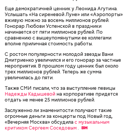
апельсина и, помешивая массу, вливать в нее
Еще демократичней ценник у Леонида Агутина.
цитрусовый сок.
Оливковое масло — 50 мл.
Услышать «На сиреневой Луне» или «Аэропорты»
В отдельной посуде нужно смешать муку с
Яблочный уксус — 2 ст. ложки.
вживую можно за восемь миллионов рублей.
разрыхлителем, а потом эти компоненты
Тархун — 1 веточка.
Гонорар Любови Успенской в праздники
следует объединить с ранее полученной
Чеснок — 2 зубчика.
начинается от пяти миллионов рублей. По
масляной основой.
Сахар — 1 ст. ложка.
сравнению с вышеупомянутыми ее коллегами
После объединения и тщательного «микса»
вполне приличная стоимость работы.
этих ингредиентов, необходимо добавлять
Способ приготовления
изюм, цукаты, которые вы пожелаете, и снова
С ростом популярности молодой звезды Вани
взбить. Но не миксером, а ложкой или
Дмитриенко увеличился и его гонорар за частные
кухонной лопаткой, чтобы не измельчить
мероприятия. В прошлом году ценник был около
сухофрукты.
трех миллионов рублей. Теперь же сумма
увеличилась до пяти.
Также СМИ писали, что за выступление певицы
Надежды Кадышевой
на корпоративе придется
отдать не менее 25 миллионов рублей.
Заслуженно ли знаменитости получают такие
200 граммов сливочного масла;
огромные деньги за концерты под Новый год,
1 стакан сахара;
«Вечерняя Москва» обсудила
с музыкальным
10 граммов ванильного сахара;
критиком Сергеем Соседовым
.
1/4 чайной ложки соли;
Для заправки: