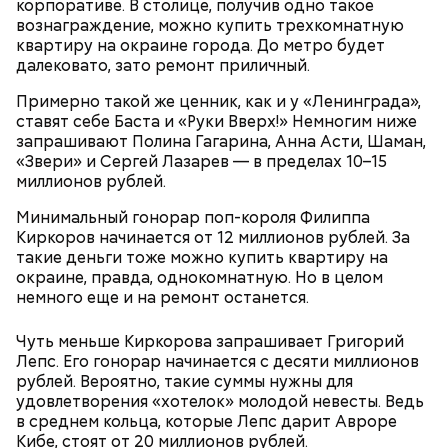
корпоративе. В столице, получив одно такое
вознаграждение, можно купить трехкомнатную
квартиру на окраине города. До метро будет
далековато, зато ремонт приличный.
Примерно такой же ценник, как и у «Ленинграда»,
ставят себе Баста и «Руки Вверх!» Немногим ниже
запрашивают Полина Гагарина, Анна Асти, Шаман,
Готовим:
Нужно в течение 10 минут обжарить
«Звери» и Сергей Лазарев — в пределах 10–15
перцы на мангале с раскаленными углями. Красный
миллионов рублей.
лук нарезать кольцами и подпечь с двух сторон.
Сливочное масло необходимо немного
Минимальный гонорар поп-короля Филиппа
Кабачок и баклажан нарезать крупными кольцами,
растопить и взбить с сахаром, туда же
Киркоров начинается от 12 миллионов рублей. За
приправить солью и выложить на мангал к перцам.
добавить ванильный сахар и соль. Все эти
такие деньги тоже можно купить квартиру на
ингредиенты нужно взбивать миксером
Тесто сразу можно выпекать, ему не нужна
окраине, правда, однокомнатную. Но в целом
примерно три минуты, пока масло не
расстойка, предупредил шеф-повар:
немного еще и на ремонт останется.
побелеет.
Далее по одному следует добавлять в готовую
массу яйца, после чего нужно получившееся
Чуть меньше Киркорова запрашивает Григорий
тесто вновь взбить.
Лепс. Его гонорар начинается с десяти миллионов
Если технология соблюдается правильно, то
рублей. Вероятно, такие суммы нужны для
должен получиться воздушный кремовый
удовлетворения «хотелок» молодой невесты. Ведь
сгусток цвета слоновой кости.
в среднем кольца, которые Лепс дарит Авроре
Затем в тесто нужно включить цедру
Кибе, стоят от 20 миллионов рублей.