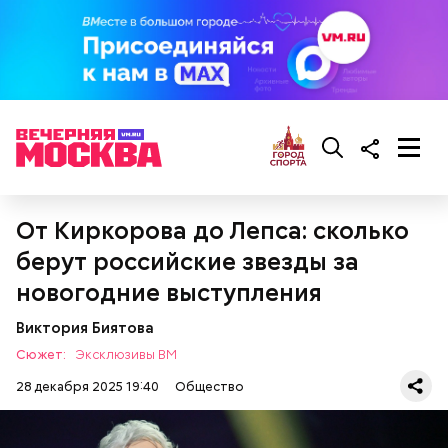
Для глазури нужны:
— Для сервировки салата необходимо выложить
все ингредиенты в чашу, поджарить слайсы сыра
на сковороде и выложить их на салат, — дополнил
Белькович.
От Киркорова до Лепса: сколько
берут российские звезды за
новогодние выступления
Виктория Биятова
Сюжет:
Эксклюзивы ВМ
28 декабря 2025 19:40
Общество
Глазурь
Для заправки нужно мелко нарезать чеснок и