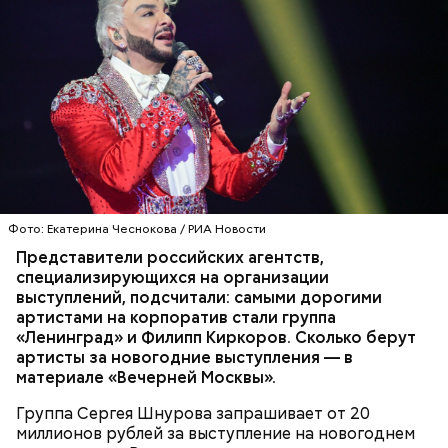
смешать его с уксусом, оливковым маслом, сахаром
и нарезанной веточкой тархуна.
Фото: Екатерина Чеснокова / РИА Новости
Представители российских агентств
,
специализирующихся на организации
— Затем достать подпекшийся до темного цвета
выступлений
перец с углей и переложить его в пакет, чтобы
,
подсчитали
:
самыми дорогими
артистами на корпоратив стали группа
кожица стала мягкой. После необходимо снять эту
— Из указанных мною объемов у вас должно
«
кожицу с овоща и нарезать. Далее готовые лук,
Ленинград
»
и Филипп Киркоров
. Сколько берут
получиться три кулича среднего размера. Выпекать
артисты за новогодние выступления — в
баклажан и кабачок разрезать пополам, а помидор
Диетолог Соломатина объяснила,
их нужно при температуре 180 градусов около 40
материале «Вечерней Москвы».
— на крупные дольки, — рассказал собеседник
как без вреда для здоровья выйти
минут.
«ВМ».
из Великого поста
Группа Сергея Шнурова запрашивает от 20
миллионов рублей за выступление на новогоднем