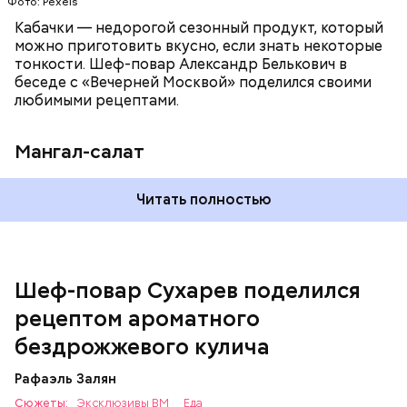
Фото: Pexels
Кабачки — недорогой сезонный продукт, который
можно приготовить вкусно, если знать некоторые
тонкости. Шеф-повар Александр Белькович в
беседе с «Вечерней Москвой» поделился своими
любимыми рецептами.
Мангал-салат
Читать полностью
— Этот вариант кулича не содержит дрожжей,
поэтому люди, которые любят сидеть на диете,
оценят его.
Шеф-повар Сухарев поделился
рецептом ароматного
бездрожжевого кулича
Рафаэль Залян
Сюжеты:
Эксклюзивы ВМ
Еда