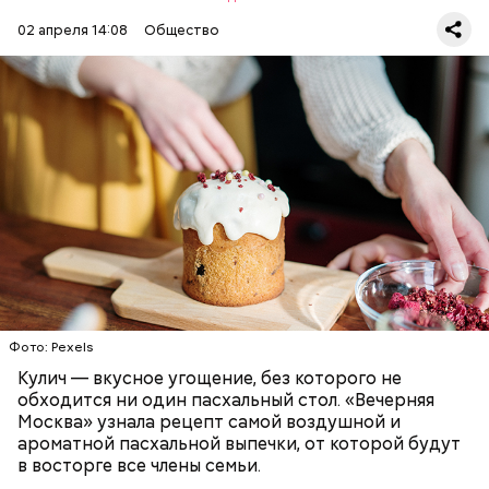
02 апреля 14:08
Общество
Первый необычный рецепт кулича несколько
отличается от классической рецептуры, так как
содержит нестандартную начинку:
ПРАЗДНИКИ
РЕЦЕПТЫ
ПАСХА
Фото: Pexels
Кулич — вкусное угощение, без которого не
обходится ни один пасхальный стол. «Вечерняя
Москва» узнала рецепт самой воздушной и
ароматной пасхальной выпечки, от которой будут
в восторге все члены семьи.