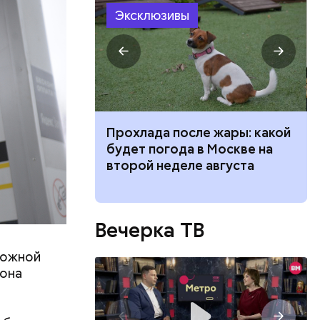
Эксклюзивы
рых
 для
Прохлада после жары: какой
того,
моложения:
будет погода в Москве на
уй
рдины
второй неделе августа
Вечерка ТВ
ложной
иона