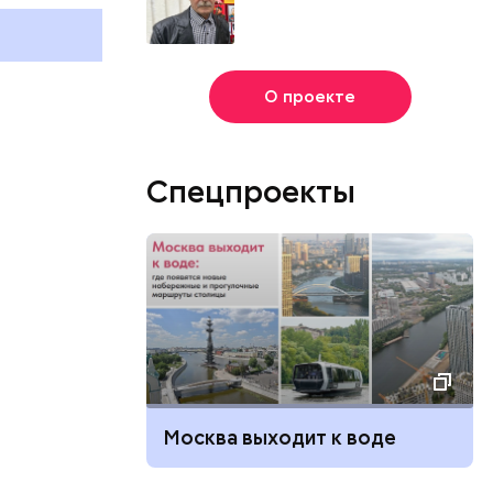
и
отмечают в России и мире 5
и мире 9 авг
августа
О проекте
Спецпроекты
Москва выходит к воде