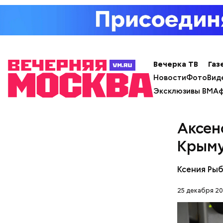
Праздн
Вечерка ТВ
Газ
Новости
Фото
Вид
Эксклюзивы ВМ
Аф
Аксен
Крыму
Ксения Ры
25 декабря 20
День «Сча
счастливы
кроется в