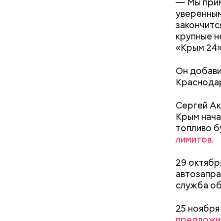
— Мы прим
уверенным
закончитс
крупные н
День «
«Крым 24»
Он добави
Краснодар
Сергей Ак
Крым нача
топливо б
лимитов
.
День в
29 октябр
автозапра
служба о
25 ноября
предложил