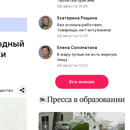
таблетка-оригами
06 августа 15:40
Екатерина Рощина
Без огонька работаем,
товарищи, нет энтузиазма!
05 августа 12:03
одный
Елена Соломатина
ки
В жару лучше не есть жирную
пищу
05 августа 12:02
дународный
Все мнения
т свою
щество
бимое
ту
ачьи