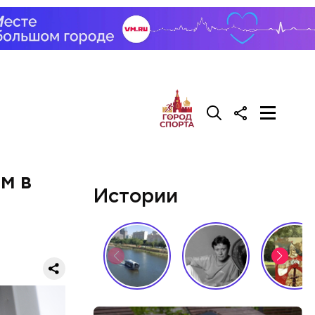
м в
Истории
вом
самом деле
вшись с