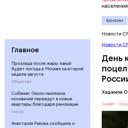
населения
БЕНЗИН
Новости С
Междунар
философ Ж
Новости С
Главное
похожа на
День 
праздник 
философии
Прохлада после жары: какой
поцел
будет погода в Москве на второй
неделе августа
Росси
Общество
Хаджили О
Собянин: Около миллиона
В День кн
москвичей переедут в новые
распродаж
квартиры благодаря реновации
Сюжет:
Праз
групповые
Город
ПРАЗДНИ
Отметить 
любимую к
Анастасия Ракова сообщила о