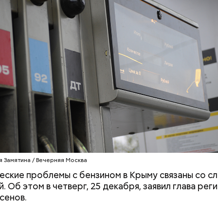
юдьми счастливыми моментами из своей жизни.
ушных поцелуев отмечается с 1983 года. В некото
х заведениях европейских стран в этот праздник
Стресс живет в теле: четыре
Новый суперфуд
тся тематические вечеринки и флешмобы. Кроме 
простые техники, которые
долголетия и о
вать эту дату можно, отправив воздушный поцел
помогут снизить тревогу
чем полезны са
человеку через социальные сети и мессенджеры.
я Замятина / Вечерняя Москва
ские проблемы с бензином в Крыму связаны со с
. Об этом в четверг, 25 декабря, заявил глава рег
сенов.