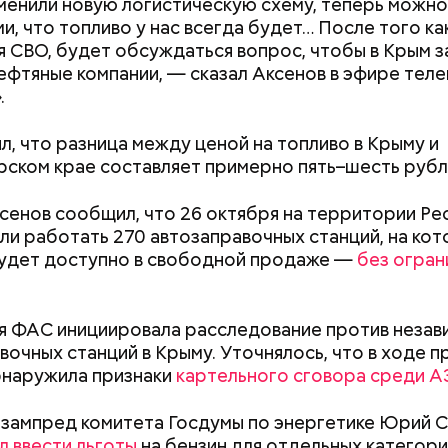
енили новую логистическую схему, теперь можно
и, что топливо у нас всегда будет… После того ка
я СВО, будет обсуждаться вопрос, чтобы в Крым 
ефтяные компании, — сказал Аксенов в эфире теле
Счастье случается»
.
л, что разница между ценой на топливо в Крыму и
ском крае составляет примерно пять–шесть рубл
сенов сообщил, что 26 октября на территории Ре
ли работать 270 автозаправочных станций, на ко
удет доступно в свободной продаже —
без огран
оздушных поцелуев
я ФАС инициировала расследование против незав
вочных станций в Крыму. Уточнялось, что в ходе 
бнаружила признаки
картельного сговора среди А
Как поменять батареи дома и
Как получить до
не получить штраф
рублей от госу
трудной ситуац
 зампред комитета Госдумы по энергетике Юрий С
претендовать и
 ввести льготы
на бензин для отдельных категор