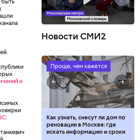
 быть
к
зашли
канала
Новости СМИ2
ей.
Проще, чем кажется
спублики
торых
ичений и
исимых
проверки
ЗС
.
 100 тысяч
Как узнать, снесут ли дом по
дарства при
реновации в Москве: где
ии: кто может
искать информацию и сроки
танкевич
 какие нужны
ий