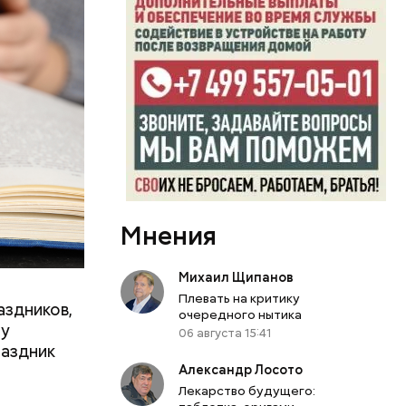
Мнения
Михаил Щипанов
Плевать на критику
аздников,
очередного нытика
ту
06 августа 15:41
раздник
Александр Лосото
Лекарство будущего: