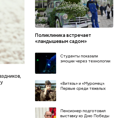
Поликлиника встречает
«ландышевым садом»
Студенты показали
эмоции через технологии
аздников,
ту
«Витязь» и «Муромец».
Первые среди тяжелых
г
День разглядывания
День книгол
горизонта и День пьяного
воздушных п
Пенсионер подготовил
курсанта: какие праздники
праздники о
выставку ко Дню Победы