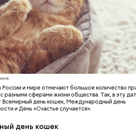
stock
 в России и мире отмечают большое количество пр
 с разными сферами жизни общества. Так, в эту да
 Всемирный день кошек, Международный день
ости и День «Счастье случается».
ия звезд и
День шевеления пальцами но
ный день
и Международный день
ный день кошек
акие праздники
подкаблучника: какие