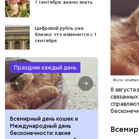
1 сентября: важно знать
Цифровой рубль уже
близко: что изменится с 1
сентября
Праздник каждый день
Фото: shutter
8 августа
связанных
справляют
бесконечн
Всемирный день кошек и
День собиран
Международный день
Международ
Всемир
бесконечности: какие
холостяка: к