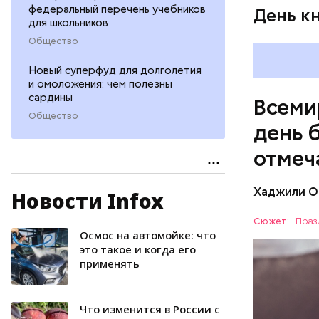
федеральный перечень учебников
День к
для школьников
Общество
Новый суперфуд для долголетия
и омоложения: чем полезны
сардины
Всеми
Общество
день 
отмеч
Хаджили О
Новости Infox
Инициатор
фонд Anim
Сюжет:
Праз
любовь и 
Осмос на автомойке: что
ПРАЗДНИ
лакомство
это такое и когда его
применять
открывают
ПСИХОЛО
магазины 
Что изменится в России с