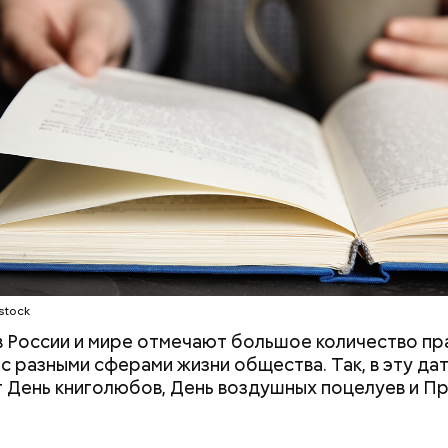
ародный день бесконечности
stock
 в России и мире отмечают большое количество пр
 с разными сферами жизни общества. Так, в эту да
 День книголюбов, День воздушных поцелуев и П