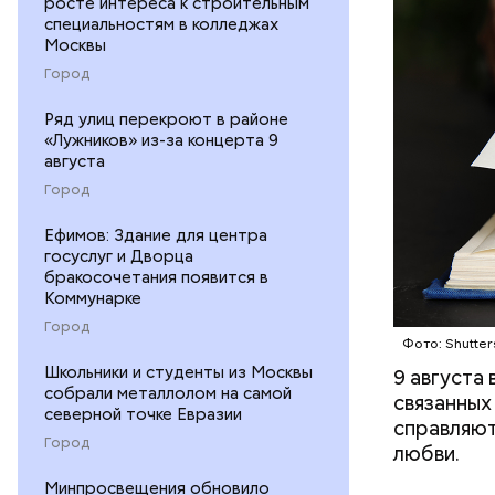
росте интереса к строительным
специальностям в колледжах
Москвы
Город
Ряд улиц перекроют в районе
«Лужников» из-за концерта 9
августа
Город
Ефимов: Здание для центра
госуслуг и Дворца
бракосочетания появится в
Междун
Коммунарке
Город
Фото: Shutter
Школьники и студенты из Москвы
9 августа
собрали металлолом на самой
связанных
северной точке Евразии
справляют
Город
любви.
Минпросвещения обновило