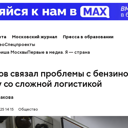
ик любви
ета
Московский журнал
Пресса в образовании
ео
Спецпроекты
иша Москвы
Первые в медиа. Я — страна
ов связал проблемы с бензино
 со сложной логистикой
бакова
25 14:15
Общество
стье случается» был инициирован Тайным общест
х людей, чтобы напомнить людям, что счастье на 
 мелочах. Отпраздновать этот день можно, подели