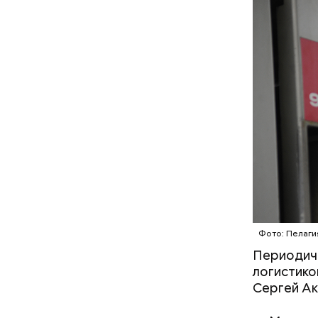
другими л
День возд
молодежны
устраиваю
отпраздно
близкому 
Фото: Пелаги
Периодиче
логистикой
Сергей Ак