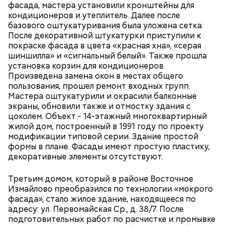
фасада, мастера установили кронштейны для
кондиционеров и утеплитель. Далее после
базового оштукатуривания была уложена сетка.
После декоративной штукатурки приступили к
покраске фасада в цвета «красная хна», «серая
шиншилла» и «сигнальный белый». Также прошла
Когда: 27 декабря.
установка корзин для кондиционеров.
Произведена замена окон в местах общего
пользования, прошел ремонт входных групп.
Мастера оштукатурили и окрасили балконные
экраны, обновили также и отмостку здания с
цоколем. Объект - 14-этажный многоквартирный
жилой дом, построенный в 1991 году по проекту
модификации типовой серии. Здание простой
формы в плане. Фасады имеют простую пластику,
декоративные элементы отсутствуют.
Третьим домом, который в районе Восточное
Измайлово преобразился по технологии «мокрого
фасада», стало жилое здание, находящееся по
адресу: ул. Первомайская Ср., д. 38/7. После
подготовительных работ по расчистке и промывке
В «Музыкальной квартире на Тверской» пройдет