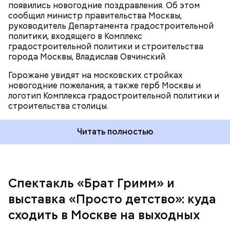
появились новогодние поздравления. Об этом
созданием праздничного настроения, — приводит
сообщил министр правительства Москвы,
слова Овчинского пресс-служба Департамента
руководитель Департамента градостроительной
градостроительной политики города Москвы.
политики, входящего в Комплекс
градостроительной политики и строительства
города Москвы, Владислав Овчинский.
Горожане увидят на московских стройках
Музей-заповедник «Царицыно» приглашает в
новогодние пожелания, а также герб Москвы и
Хлебный дом на концерт Большого академического
логотип Комплекса градостроительной политики и
хора Федерации хорового и вокального искусства.
строительства столицы.
Гости услышат композиции и романсы на
новогоднюю тематику, а также духовную музыку,
посвященную Рождеству. Кроме того, прозвучат
Читать полностью
русские народные песни и любимые композиции
советских лет.
Спектакль «Брат Гримм» и
выставка «Просто детство»: куда
сходить в Москве на выходных