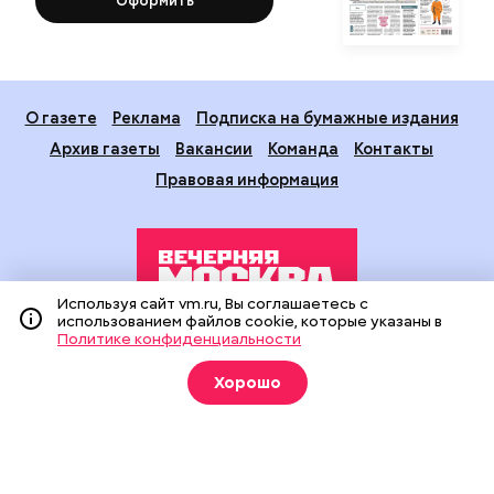
Оформить
О газете
Реклама
Подписка на бумажные издания
Архив газеты
Вакансии
Команда
Контакты
Правовая информация
Используя сайт vm.ru, Вы соглашаетесь с
использованием файлов cookie, которые указаны в
Политике конфиденциальности
Издание создано при финансовой поддержке Департамента
средств массовой информации и рекламы города Москвы.
Хорошо
На сайте применяются рекомендательные технологии
(информационные технологии предоставления информации
на основе сбора, систематизации и анализа сведений,
относящихся к предпочтениям пользователей сети
«Интернет», находящихся на территории Российской
Федерации).