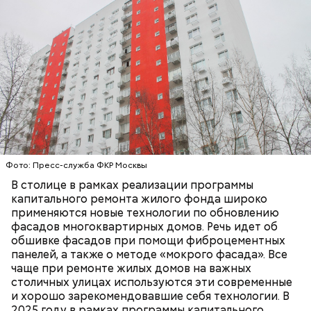
Когда: 28 декабря.
Фото: Пресс-служба ФКР Москвы
В столице в рамках реализации программы
В Московском международном доме музыки
капитального ремонта жилого фонда широко
пройдет концерт Президентского оркестра
применяются новые технологии по обновлению
Российской Федерации «Как звучит Рождество».
фасадов многоквартирных домов. Речь идет об
Вместе с детским хором «Московские
обшивке фасадов при помощи фиброцементных
колокольчики» и ведущей — музыковедом Еленой
панелей, а также о методе «мокрого фасада». Все
Зайцевой — зрители отправятся в музыкальное
чаще при ремонте жилых домов на важных
путешествие по рождественским традициям
столичных улицах используются эти современные
разных стран.
и хорошо зарекомендовавшие себя технологии. В
2025 году в рамках программы капитального