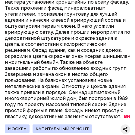
мастера установили кронштейны по всему фасаду.
концерт с участием солистов Москонцерта. В
Также проклеили фасад минераловатным
программе прозвучат романтические
утеплителем, произвели грунтовку для лучшей
произведения, в том числе неаполитанские песни,
адгезии и нанесли клеевой армирующий состав и
арии из венских оперетт и номера из бродвейских
оштукатурили первым слоем. В него уложили
мюзиклов.
армирующую сетку. Далее прошли мероприятия по
декоративной штукатурке и окраске здания в
цвета, в соответствии с колористическим
решением. Фасад здания, как и соседних домов,
окрасили в цвета «красная хна», «серая шиншилла»
и «сигнальный белый». Также на объекте
завершили работы по обновлению входных групп.
Завершена и замена окон в местах общего
пользования. На балконах установили новые
металлические экраны. Отмостку и цоколь здания
также привели в порядок. Семнадцатиэтажный
многоквартирный жилой дом, был построен в 1989
году по проекту массовой типовой серии. Здание
простой формы в плане. Фасады имеют простую
пластику, декоративные элементы
отсутствуют.
«Аморе мио — музыка любви»
МОСКВА
КАПИТАЛЬНЫЙ РЕМОНТ