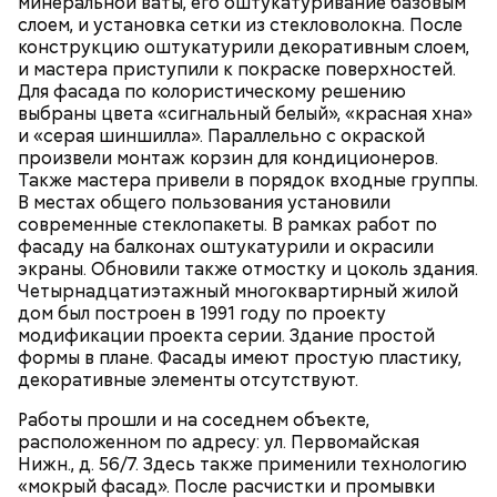
минеральной ваты, его оштукатуривание базовым
слоем, и установка сетки из стекловолокна. После
конструкцию оштукатурили декоративным слоем,
и мастера приступили к покраске поверхностей.
Для фасада по колористическому решению
выбраны цвета «сигнальный белый», «красная хна»
и «серая шиншилла». Параллельно с окраской
произвели монтаж корзин для кондиционеров.
Также мастера привели в порядок входные группы.
Где: 1-я Тверская-Ямская улица, дом 16/23,
В местах общего пользования установили
строение 1.
современные стеклопакеты. В рамках работ по
фасаду на балконах оштукатурили и окрасили
экраны. Обновили также отмостку и цоколь здания.
Четырнадцатиэтажный многоквартирный жилой
дом был построен в 1991 году по проекту
модификации проекта серии. Здание простой
формы в плане. Фасады имеют простую пластику,
декоративные элементы отсутствуют.
Работы прошли и на соседнем объекте,
расположенном по адресу: ул. Первомайская
Нижн., д. 56/7. Здесь также применили технологию
«мокрый фасад». После расчистки и промывки