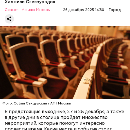
Хаджили Овезмурадов
Сюжет:
Афиша Москвы
26 декабря 2025 14:30
Город
«Вдоль по улице метелица метет»
МОСКВА
АФИША
ДОСУГ
РАЗВЛЕЧЕНИЯ
Больше информации об экономике Москвы читайте
в официальных каналах Комплекса экономической
политики в мессенджерах «Телеграм» и MAX.
Фото: Софья Сандурская / АГН Москва
В предстоящие выходные, 27 и 28 декабря, а также
в другие дни в столице пройдет множество
мероприятий, которые помогут интересно
провести время. Какие места и события стоит