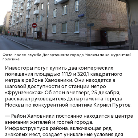
Объекты находятся в доме 7 по Оболенскому
переулку. Они расположены в подвале и имеют
отдельный вход. Подать заявку на участие в торгах
можно до 19 января включительно, а сами
аукционы пройдут 28 января на электронной
НЕДВИЖИМОСТЬ
РАЙОН ХАМОВНИКИ
торговой площадке «Росэлторг».
ДЕПАРТАМЕНТ КОНКУРЕНТНОЙ ПОЛИТИКИ ГОРОДА
Фото: пресс-служба Департамента города Москвы по конкурентной
политике
МОСКВЫ
АУКЦИОНЫ
Инвесторы могут купить два коммерческих
помещения площадью 111,9 и 320,1 квадратного
метра в районе Хамовники. Они находятся в
шаговой доступности от станции метро
«Фрунзенская». Об этом в четверг, 25 декабря,
рассказал руководитель Департамента города
Москвы по конкурентной политике Кирилл Пуртов.
— Район Хамовники постоянно находится в центре
внимания жителей и гостей города.
Инфраструктура района, включающая ряд
знаковых мест, создает уникальные условия для