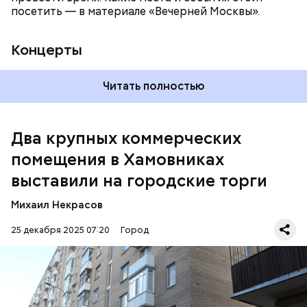
посетить — в материале «Вечерней Москвы».
Концерты
Читать полностью
Два крупных коммерческих
Для участия в торгах понадобятся регистрация на
портале и усиленная квалифицированная
помещения в Хамовниках
электронная подпись. Продавцом недвижимости
выставили на городские торги
выступает столичный Департамент городского
имущества.
Михаил Некрасов
25 декабря 2025 07:20
Город