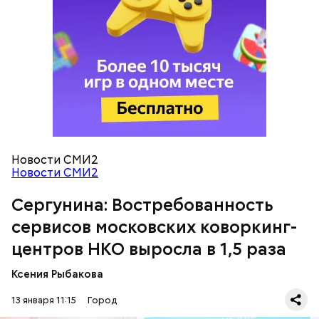
Новости СМИ2
Новости СМИ2
Сергунина: Востребованность
Столичные некоммерческие организации
сервисов московских коворкинг-
помогают детям, многодетным семьям, людям с
центров НКО выросла в 1,5 раза
ограниченными возможностями здоровья и
бездомным животным. В поддержку своих
Ксения Рыбакова
подопечных
они проводят выставки-
пристройства
, фестивали, акции.
13 января 11:15
Город