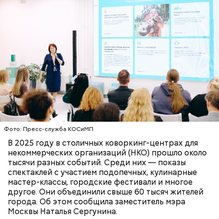
Так, команды НКО могут получить поддержку при
подборе площадки и подготовке к событию.
Например, специалисты центров помогают с
приглашением гостей, поиском партнеров и
Фото: Пресс-служба КОСиМП
фотосъемкой.
ПРЕДПРИНИМАТЕЛИ
МЕРОПРИЯТИЯ
В 2025 году в столичных коворкинг-центрах для
НАТАЛЬЯ СЕРГУНИНА
МОСКВА
некоммерческих организаций (НКО) прошло около
тысячи разных событий. Среди них — показы
спектаклей с участием подопечных, кулинарные
мастер-классы, городские фестивали и многое
другое. Они объединили свыше 60 тысяч жителей
города. Об этом сообщила заместитель мэра
Москвы Наталья Сергунина.