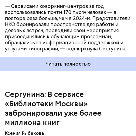
— Сервисами коворкинг-центров за год
воспользовались почти 170 тысяч человек — в
полтора раза больше, чем в 2024-м. Представители
НКО бронировали пространства для работы и
деловых встреч, проводили свои мероприятия,
присоединялись к обучающим программам,
обращались за информационной поддержкой и
услугами типографии, — подчеркнула Сергунина.
Читать полностью
В Москве ежедневно проходит
более 400
культурных мероприятий
, привлекающих жителей
Сергунина: В сервисе
и туристов. В 2025 году самыми посещаемыми
стали фестивали «Театральный бульвар» и
«Библиотеки Москвы»
«Культурный город», Московская международная
неделя кино, проект «Книга в городе» и акция
забронировали уже более
«Ночь в музее». Например, Московская
миллиона книг
международная неделя кино привлекла около 700
тысяч участников, а проект «Книга в городе» —
Ксения Рыбакова
свыше 600 тысяч.