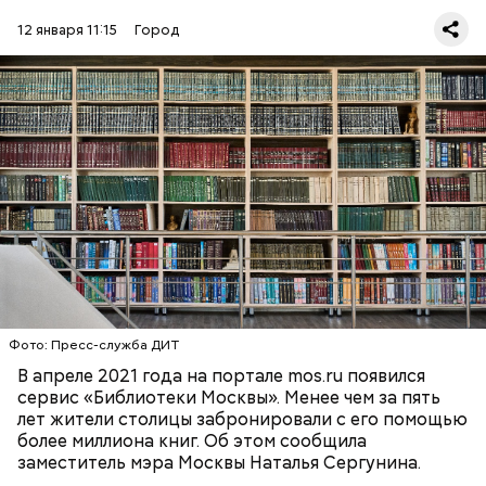
12 января 11:15
Город
Она добавила, что каталог платформы объединяет
информацию о фондах всех 440 городских
библиотек. В список самых востребованных
русских классиков входят Максим Горький,
Александр Грибоедов, Иван Тургенев, Михаил
НАТАЛЬЯ СЕРГУНИНА
МОСКВА
Шолохов и Федор Достоевский.
БИБЛИОТЕКИ
Фото: Пресс-служба ДИТ
В апреле 2021 года на портале mos.ru появился
сервис «Библиотеки Москвы». Менее чем за пять
лет жители столицы забронировали с его помощью
более миллиона книг. Об этом сообщила
заместитель мэра Москвы Наталья Сергунина.