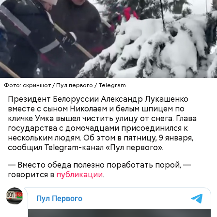
контролирующими акционерами. Его состояние
оценивается в 237 миллиардов долларов.
Впадина Данакиль, Эфиопия
Фото: скриншот / Пул первого / Telegram
Президент Белоруссии Александр Лукашенко
Сергей Брин — один из соучредителей компании
вместе с сыном Николаем и белым шпицем по
Google. Он родился в еврейской семье в Москве в
кличке Умка вышел чистить улицу от снега. Глава
1973 году. Его отец был математиком, окончившим
государства с домочадцами присоединился к
МГУ, а мать была научным сотрудником в
нескольким людям. Об этом в пятницу, 9 января,
Институте нефти и газа. Когда Сергею было шесть
сообщил Telegram-канал «Пул первого».
лет, семья иммигрировала в США.
— Вместо обеда полезно поработать порой, —
говорится в
публикации
.
К тому же здесь водятся редкие виды животных и
других растений, которых в мире больше нигде не
встретить. На Сокотре также есть горы,
известняковое плато и прибрежные равнины,