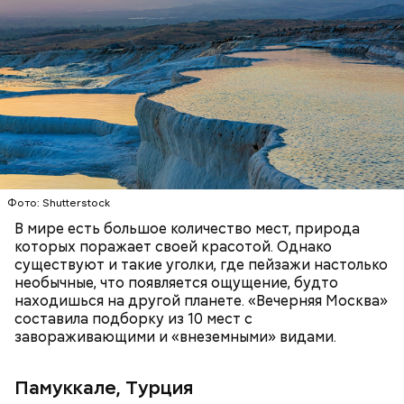
Термальные источники Памуккале в Турции
выглядят так, будто они сделаны изо льда, но на
самом деле они состоят из отложений известняка.
Горячие источники, насыщенные кальцием,
Стив Балмер
тысячелетиями создавали эти ступенчатые
ПРИРОДА
ПЛАНЕТА ЗЕМЛЯ
ТУРИЗМ
бассейны. Сейчас это одна из самых известных
достопримечательностей в Турции.
Фото: Shutterstock
В мире есть большое количество мест, природа
которых поражает своей красотой. Однако
существуют и такие уголки, где пейзажи настолько
необычные, что появляется ощущение, будто
находишься на другой планете. «Вечерняя Москва»
составила подборку из 10 мест с
Подход Ортеги окупил себя, и Zara со временем
завораживающими и «внеземными» видами.
стала популярна во всей Европе и США, а потом и
во всем мире. Кроме того, Inditex принадлежат
Pull&Bear, Massimo Dutti, Bershka, Stradivarius и
Памуккале, Турция
другие популярные бренды. Бизнесмен сейчас на