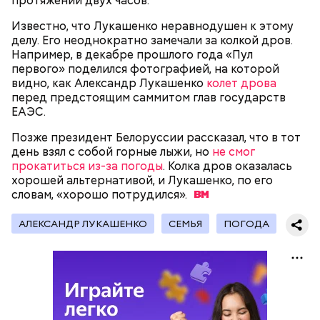
протяжении двух часов.
Известно, что Лукашенко неравнодушен к этому
делу. Его неоднократно замечали за колкой дров.
Например, в декабре прошлого года «Пул
первого» поделился фотографией, на которой
видно, как Александр Лукашенко
колет дрова
перед предстоящим саммитом глав государств
Он находился на посту менеджера, занимался
ЕАЭС.
наймом персонала и продажей продуктов. В 2000
Фото: Shutterstock
году Балмер сменил Билла Гейтса на посту
Позже президент Белоруссии рассказал, что в тот
генерального директора. Им он оставался до 2014
день взял с собой горные лыжи, но
не смог
года, после чего ушел с поста, но остался
прокатиться из-за погоды
. Колка дров оказалась
держателем акций компании. Сейчас его состояние
хорошей альтернативой, и Лукашенко, по его
оценивается в 126 миллиардов долларов.
словам, «хорошо
потрудился».
Остров Сокотра, Йемен
АЛЕКСАНДР ЛУКАШЕНКО
СЕМЬЯ
ПОГОДА
В отличие от остальных супермиллиардеров Стив