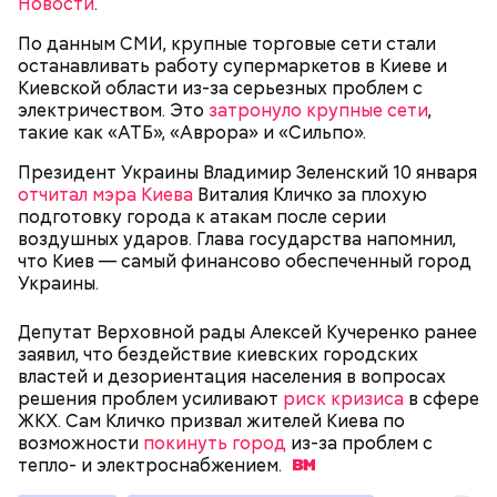
Новости
.
драконовыми их называют из-за красного цвета
Фото: wikimedia.org
смолы, которую местные жители сравнивают с
По данным СМИ, крупные торговые сети стали
Сергей Брин
кровью дракона. Они же используют ее в
останавливать работу супермаркетов в Киеве и
медицинских целях и красят ей ткань и волосы.
Киевской области из-за серьезных проблем с
электричеством. Это
затронуло крупные сети
,
такие как «АТБ», «Аврора» и «Сильпо».
Президент Украины Владимир Зеленский 10 января
Канэ Танака (119 лет)
отчитал мэра Киева
Виталия Кличко за плохую
подготовку города к атакам после серии
воздушных ударов. Глава государства напомнил,
что Киев — самый финансово обеспеченный город
Украины.
Депутат Верховной рады Алексей Кучеренко ранее
Окружающие отмечали, что Носс была в здравом
заявил, что бездействие киевских городских
Он находился на посту менеджера, занимался
уме до конца жизни. Интересно, что когда в
властей и дезориентация населения в вопросах
наймом персонала и продажей продуктов. В 2000
Фото: Shutterstock
возрасте 117 лет ей сообщили, что она теперь
решения проблем усиливают
риск кризиса
в сфере
году Балмер сменил Билла Гейтса на посту
является старейшим из ныне живущих людей,
ЖКХ. Сам Кличко призвал жителей Киева по
генерального директора. Им он оставался до 2014
женщина с улыбкой ответила: «Ну и что?». Сама
возможности
покинуть город
из-за проблем с
года, после чего ушел с поста, но остался
Носс отмечала, что секрет ее долголетия
тепло- и
электроснабжением.
держателем акций компании. Сейчас его состояние
заключается в постоянной двигательной