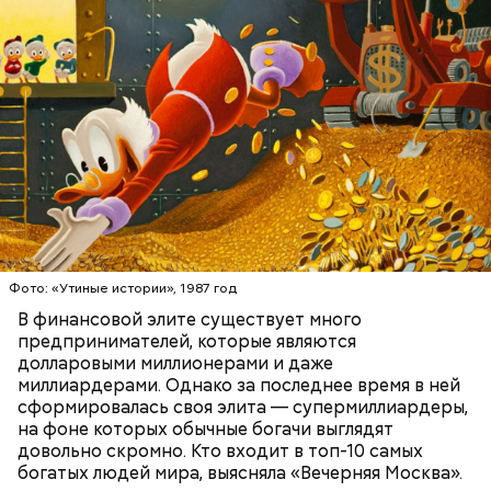
Первоначально это была сеть магазинов Zara,
которая по задумке делала качественную и
стильную одежду по доступным ценам.
Фото: public domain
БОГАТСТВО
БИЗНЕС
ПРЕДПРИНИМАТЕЛИ
МИЛЛИАРДЕРЫ
ДЕНЬГИ
Люсиль Рандон (118 лет)
Фото: «Утиные истории», 1987 год
В финансовой элите существует много
предпринимателей, которые являются
долларовыми миллионерами и даже
Фото: Shutterstock
миллиардерами. Однако за последнее время в ней
сформировалась своя элита — супермиллиардеры,
на фоне которых обычные богачи выглядят
довольно скромно. Кто входит в топ-10 самых
богатых людей мира, выясняла «Вечерняя Москва».