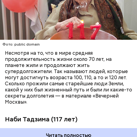
коричневого сахара вместе с одним из
родственников, но в поле она продолжала
работать аж до 80 лет.
ПЕНСИОНЕРЫ
ПОЖИЛЫЕ ЛЮДИ
РЕКОРДЫ
Фото: public domain
Несмотря на то, что в мире средняя
продолжительность жизни около 70 лет, на
планете жили и продолжают жить
супердолгожители. Так называют людей, которые
Фото: public domain
могут достигнуть возраста 100, 110, а то и 120 лет.
Сколько прожили самые старейшие люди Земли,
какой у них был жизненный путь и были ли какие-то
секреты долголетия — в материале «Вечерней
Москвы».
Наби Тадзима (117 лет)
Читать полностью