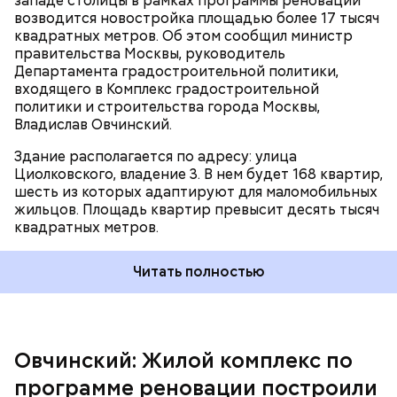
западе столицы в рамках программы реновации
магазины, аптеки, сквер с новогодней елью и парк
возводится новостройка площадью более 17 тысяч
возле канала имени Москвы. Сейчас на объекте
квадратных метров. Об этом сообщил министр
ведется устройство шпунтового ограждения
правительства Москвы, руководитель
котлована, — приводит слова Овчинского пресс-
Департамента градостроительной политики,
служба Департамента градостроительной
входящего в Комплекс градостроительной
политики города Москвы.
политики и строительства города Москвы,
Владислав Овчинский.
Здание располагается по адресу: улица
Циолковского, владение 3. В нем будет 168 квартир,
шесть из которых адаптируют для маломобильных
На первых этажах расположены помещения под
жильцов. Площадь квартир превысит десять тысяч
инфраструктуру и просторные светлые подъезды
квадратных метров.
со сквозными входными группами. Украшает их
витражное остекление, благодаря которому днем
вестибюли наполняются естественным светом. В
Читать полностью
утреннее и вечернее время освещение
обеспечивают энергосберегающие лампы.
Овчинский: Жилой комплекс по
программе реновации построили