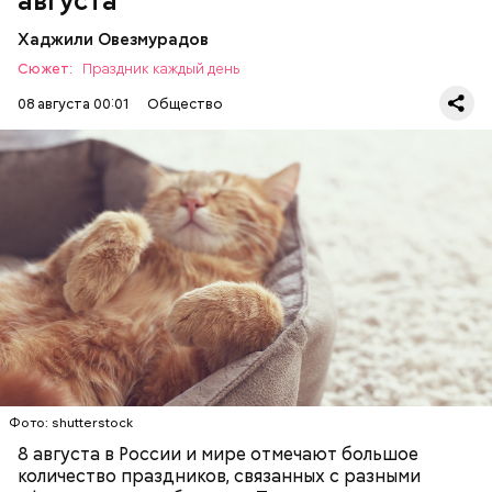
августа
Хаджили Овезмурадов
Сюжет:
Праздник каждый день
08 августа 00:01
Общество
Инициатором Всемирного дня кошек в 2002 году
стал международный фонд Animal Welfare. В этот
праздник котам демонстрируют свою любовь и
почитание. Можно купить своему питомцу его
В Международный день холостяка все мужчины
любимое лакомство или новую игрушку. В
ПРАЗДНИКИ
ЖИВОТНЫЕ
МАТЕМАТИКА
без пары видятся со своими друзьями, устраивают
некоторых странах в эту дату открываются
КОШКИ
ПСИХОЛОГИЯ
вечеринки, играют в видеоигры и проводят время,
специальные парки для выгуливания котов,
наслаждаясь свободой и независимостью, пока
кошачьи магазины и другие заведения.
это возможно, ведь может быть и так, что через год
они уже не будут холостяками.
Фото: shutterstock
8 августа в России и мире отмечают большое
количество праздников, связанных с разными