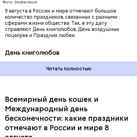
В этот праздник люди едят не только малину со
Фото: Shutterstock
этот праздник организуются тематические лекции
сливками, но и другие десерты на основе этих
по математике и философии, а также проводят
9 августа в России и мире отмечают большое
двух ингредиентов. Их можно купить в магазине
выставки на тему бесконечности.
количество праздников, связанных с разными
или сделать самостоятельно вместе со своими
сферами жизни общества. Так, в эту дату
родными и близкими.
справляют День книголюбов, День воздушных
поцелуев и Праздник любви.
День книголюбов
Читать полностью
Всемирный день кошек и
Международный день бесконечности
Международный день
День малины со сливками
бесконечности: какие праздники
отмечают в России и мире 8