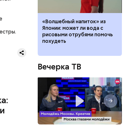
е
е работал:
«Волшебный напиток» из
клачев —
Японии: может ли вода с
естры.
рофессии
рисовыми отрубями помочь
похудеть
ествует
Вечерка ТВ
а:
 и