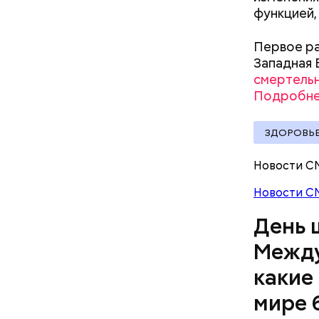
функцией,
Первое ра
Западная 
смертель
Подробне
А врач-эн
ЗДОРОВЬ
множество
Вред д
Новости С
Новости С
День 
Между
какие
мире 