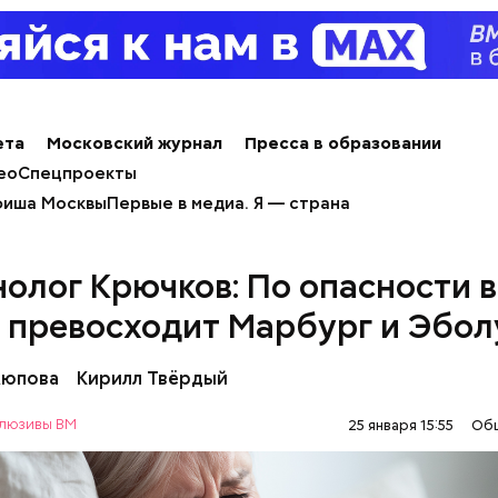
ета
Московский журнал
Пресса в образовании
ео
Спецпроекты
иша Москвы
Первые в медиа. Я — страна
ным диабетом;
весом.
олог Крючков: По опасности 
рибного дождя
 превосходит Марбург и Эбол
Аюпова
Кирилл Твёрдый
люзивы ВМ
25 января 15:55
Об