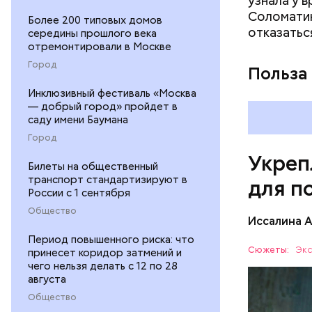
узнала у 
раздражен
Соломатин
исключить
Более 200 типовых домов
отказатьс
середины прошлого века
повышению
отремонтировали в Москве
Город
Польза
Инклюзивный фестиваль «Москва
— добрый город» пройдет в
саду имени Баумана
Город
Укреп
Билеты на общественный
транспорт стандартизируют в
для п
России с 1 сентября
Общество
Иссалина 
Период повышенного риска: что
Сюжеты:
Экс
принесет коридор затмений и
чего нельзя делать с 12 по 28
августа
Общество