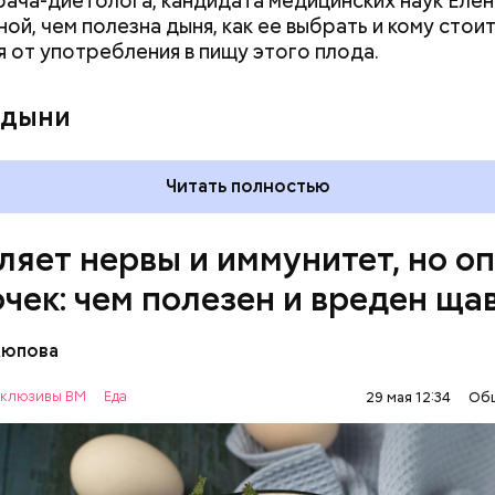
врача-диетолога, кандидата медицинских наук Еле
ного кишечника, язвах и панкреатите продукт то
ой, чем полезна дыня, как ее выбрать и кому стои
 из рациона, — предупредила врач. — Он может п
я от употребления в пищу этого плода.
 кислотности желудка и раздражать слизистые о
 дыни
Читать полностью
ляет нервы и иммунитет, но о
очек: чем полезен и вреден ща
Аюпова
клюзивы ВМ
Еда
29 мая 12:34
Об