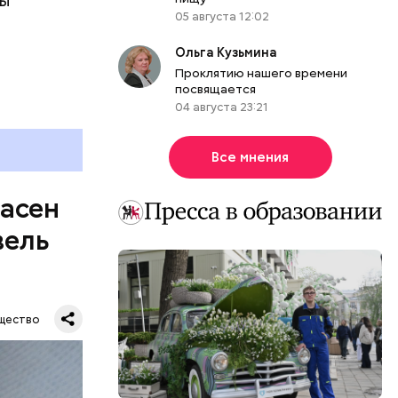
ны
же лучше
05 августа 12:02
т
ривести к
болочки.
Ольга Кузьмина
Проклятию нашего времени
посвящается
04 августа 23:21
Все мнения
пасен
вель
щество