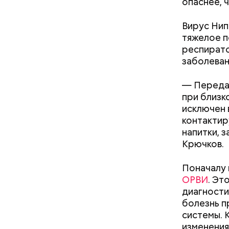
опаснее, 
Вирус Нип
— Наиболе
тяжелое п
творогом 
респирато
используе
заболеван
разнообра
исключает
— Передач
заверил с
при близк
исключен 
контактир
напитки, 
Крючков.
Поначалу 
ОРВИ
. Эт
диагности
болезнь п
Междун
системы. 
Фото: Shutt
изменения