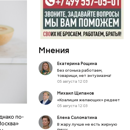
и и
Мнения
Екатерина Рощина
Без огонька работаем,
товарищи, нет энтузиазма!
05 августа 12:03
Михаил Щипанов
«Коалиция желающих» редеет
05 августа 12:03
днако по-
 ему не
Елена Соломатина
Москва»
роме
В жару лучше не есть жирную
пищу