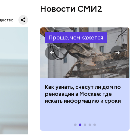
Новости СМИ2
 стопам и
ься
щество
 удобной
Проще, чем кажется
в день, и
 100 тысяч
Как узнать, снесут ли дом по
ряются
дарства при
реновации в Москве: где
ии: кто может
искать информацию и сроки
вает
 какие нужны
р,
тина
ргор
ыбрать
нику без