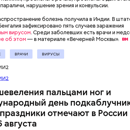
 параличи, нарушение зрения и конвульсии.
спространение болезнь получила в Индии. В штат
Успенский собор
Ни одного дня н
Бенгалия зафиксировано пять случаев заражения
Московского Кремля
артист Юрий Ку
ным вирусом
. Среди заболевших есть врачи и медс
отметил 700-летие: история
откровенно о п
е об этом
— в материале «Вечерней
Москвы».
первого каменного храма
клоуна
Москвы
докринолог Алексей Калинчев рассказал, что сущ
Е
ВРАЧИ
ВИРУСЫ
 блюд, где используют растение.
ыни
МИ2
МИ2
шевеления пальцами ног и
народный день подкаблучник
 праздники отмечают в России
6 августа