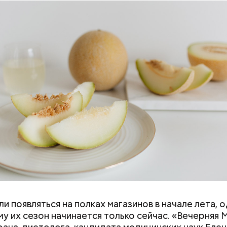
а доктор. Кроме того, этот плод богат витаминам
Е
ПРАВИЛЬНОЕ ПИТАНИЕ
ОВОЩИ
ЛЕТО
и. Так, в дыне содержатся:
и появляться на полках магазинов в начале лета, о
ловек уже болеет мочекаменной болезнью, щавель
у их сезон начинается только сейчас. «Вечерняя 
ется. При артрите, гастрите, холецистите, синд