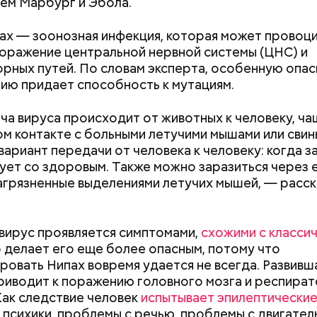
чем Марбург и Эбола.
ах — зоонозная инфекция, которая может провоц
е распространенные борщ, щи, котлеты, салаты, 
оражение центральной нервной системы (ЦНС) и
и сыром, пироги, омлет, запеканка. Щавеля там ве
рных путей. По словам эксперта, особенную опас
тся немного, поэтому никакого вреда от него не б
ию придает способность к мутациям.
знее рацион питания человека, тем лучше. Потом
 вероятность возникновения дефицитов микроэл
а вируса происходит от животных к человеку, ча
пециалист.
ом контакте с больными летучими мышами или свин
вариант передачи от человека к человеку: когда 
ует со здоровым. Также можно заразиться через 
загрязненные выделениями летучих мышей, — расск
вирус проявляется симптомами,
схожими с класси
о делает его еще более опасным, потому что
ровать Нипах вовремя удается не всегда. Развивш
риводит к поражению головного мозга и респира
ародный день подкаблучника
Как следствие человек
испытывает эпилептические
erstock
 психики, проблемы с речью, проблемы с двигател