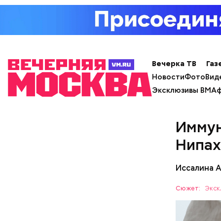
Вечерка ТВ
Газ
Новости
Фото
Вид
Эксклюзивы ВМ
Аф
с сахар
лишним 
Иммун
День г
Нипах
Иссалина 
Сюжет:
Экск