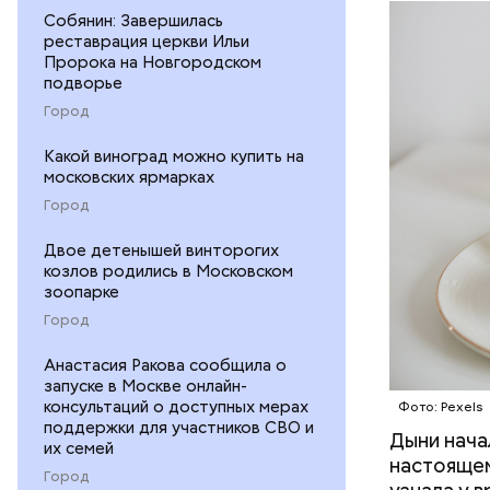
рассказал
Собянин: Завершилась
ЗДОРОВЬ
реставрация церкви Ильи
минералам
Пророка на Новгородском
ФРУКТЫ
подворье
Город
Какой виноград можно купить на
московских ярмарках
Город
Двое детенышей винторогих
козлов родились в Московском
зоопарке
Город
Анастасия Ракова сообщила о
запуске в Москве онлайн-
консультаций о доступных мерах
Фото: Pexels
поддержки для участников СВО и
Дыни начал
— Если че
их семей
настоящем
рекоменду
Город