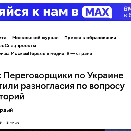
выми их называют из-за красного цвета смолы, ко
ители сравнивают с кровью дракона. Они же испо
ких целях и красят ей ткань и волосы.
ета
Московский журнал
Пресса в образовании
ео
Спецпроекты
иша Москвы
Первые в медиа. Я — страна
: Переговорщики по Украине
тили разногласия по вопросу
торий
ёрдый
9
В мире