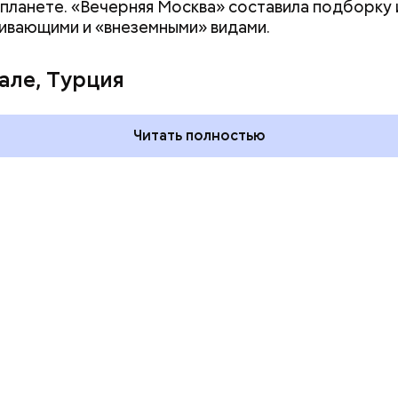
 планете. «Вечерняя Москва» составила подборку 
ивающими и «внеземными» видами.
 и День поцелуев
День тульского пряника и
какие праздники
День сидения на
але, Турция
оссии и мире 3
подоконниках: какие
праздники отмечают в Росси
и мире 2 августа
Читать полностью