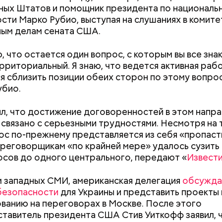
ых Штатов и помощник президента по националь
сти Марко Рубио, выступая на слушаниях в комите
ым делам сената США.
, что остается один вопрос, с которым вы все знак
рриториальный. Я знаю, что ведется активная раб
я сблизить позиции обеих сторон по этому вопро
убио.
л, что достижение договоренностей в этом напра
связано с серьезными трудностями. Несмотря на 
ос по-прежнему представляется из себя «пропасть
ереговорщикам «по крайней мере» удалось сузить
осов до одного центрального, передают «
Извест
ра воды здесь круглый год составляет 36 градусо
 западных СМИ, американская делегация
обсужда
упаться в этих источниках приятно и к тому же пол
безопасности
для Украины и представить проекты 
Как получить до 100 тысяч
Как узнать, снес
оит быть осторожным: ходить здесь можно тольк
ванию на переговорах в Москве. После этого
рублей от государства при
реновации в Мос
 чтобы не поскользнуться, лучше взять носки или р
тавитель президента США Стив Уиткофф заявил, 
трудной ситуации: кто может
искать информа