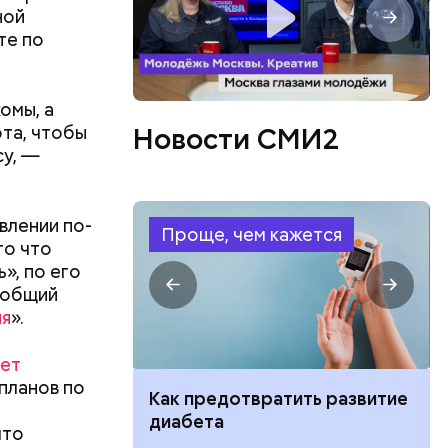
ной
те по
омы, а
ота, чтобы
Новости СМИ2
су, —
влении по-
Проще, чем кажется
то что
», по его
 общий
ия
».
в,
ет
езно.
планов по
ут ли дом по
Как предотвратить развитие
о без
кве: где
диабета
езиновые
что
цию и сроки