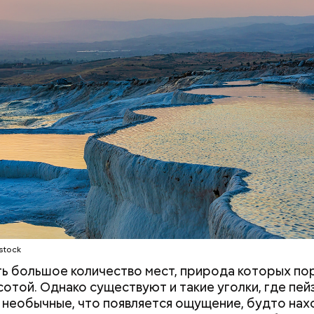
а. Горячие источники, насыщенные кальцием, тыся
ПЛАНЕТА ЗЕМЛЯ
ТУРИЗМ
 эти ступенчатые бассейны. Сейчас это одна из с
 достопримечательностей в Турции.
stock
ть большое количество мест, природа которых п
сотой. Однако существуют и такие уголки, где пе
 необычные, что появляется ощущение, будто на