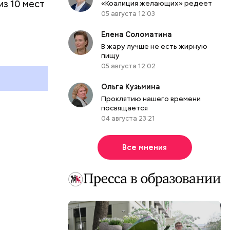
из 10 мест
«Коалиция желающих» редеет
05 августа 12:03
День шевеления пальцами ног
Елена Соломатина
и Международный день
В жару лучше не есть жирную
подкаблучника: какие
пищу
и
праздники отмечают в России
05 августа 12:02
и мире 6 августа
Ольга Кузьмина
Проклятию нашего времени
посвящается
04 августа 23:21
Все мнения