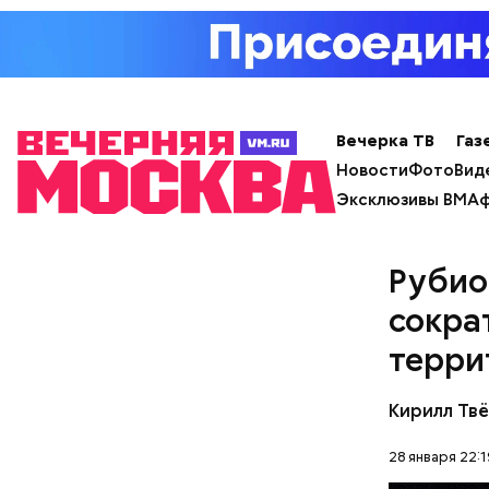
а драконо
местные ж
в медицинс
Вечерка ТВ
Газ
Новости
Фото
Вид
Эксклюзивы ВМ
Аф
Рубио
сокра
терри
Кирилл Тв
28 января 22:1