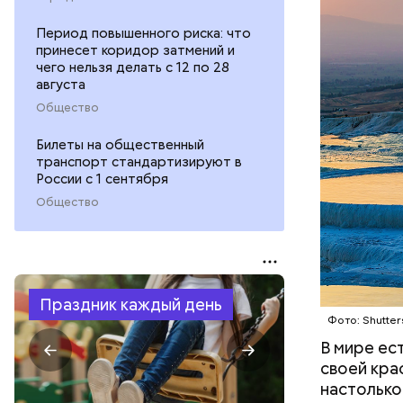
известняк
ПРИРОДА
создавали
Период повышенного риска: что
известных
принесет коридор затмений и
чего нельзя делать с 12 по 28
августа
Общество
Билеты на общественный
транспорт стандартизируют в
России с 1 сентября
Общество
Праздник каждый день
Фото: Shutter
В мире ес
своей кра
настолько