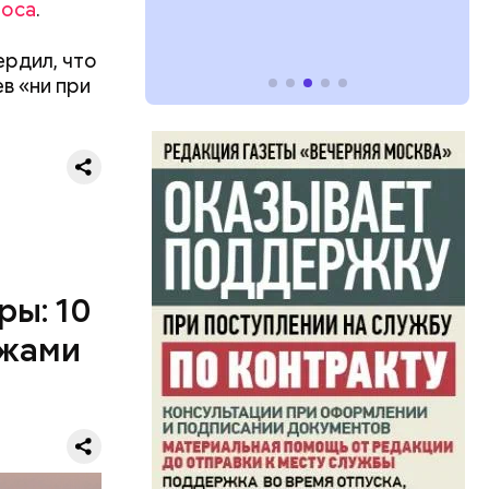
роса
.
ердил, что
ев «ни при
ры: 10
ажами
дто они
ий