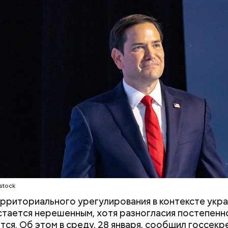
erstock
«Волшебный напиток» из
Период повышен
Японии: может ли вода с
что принесет к
рисовыми отрубями помочь
затмений и чего
похудеть
делать с 12 по 2
 Сокотра, Йемен
stock
рриториального урегулирования в контексте укр
стается нерешенным, хотя разногласия постепенн
ся. Об этом в среду, 28 января, сообщил госсекр