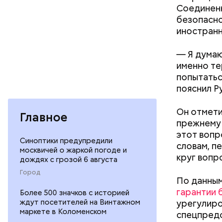
Соединенн
безопасно
иностранн
— Я думаю
именно те
попытатьс
пояснил Р
Он отмети
Главное
прежнему 
этот вопр
Синоптики предупредили
словам, п
москвичей о жаркой погоде и
круг вопр
дождях с грозой 6 августа
Город
Температу
По данным
поэтому к
гарантии 
Более 500 значков с историей
Как поменять батареи дома и
Однако ст
ждут посетителей на Винтажном
урегулиро
не получить штраф
обуви, но
маркете в Коломенском
спецпредс