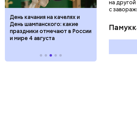
на другой
с завораж
День качания на качелях и
День арбуза
День шампанского: какие
с зеркалом: 
Памукк
праздники отмечают в России
отмечают в Р
и мире 4 августа
августа