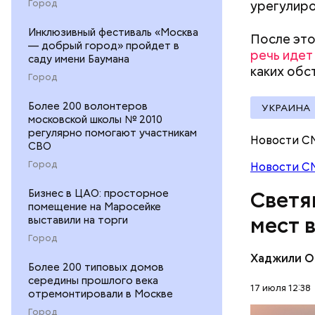
тапочки д
Город
урегулиро
Инклюзивный фестиваль «Москва
После это
— добрый город» пройдет в
речь идет
саду имени Баумана
каких обс
Город
Более 200 волонтеров
УКРАИНА
московской школы № 2010
регулярно помогают участникам
Новости С
СВО
Город
Новости С
Бизнес в ЦАО: просторное
Светя
помещение на Маросейке
мест 
выставили на торги
Город
Хаджили О
Более 200 типовых домов
середины прошлого века
Термальны
17 июля 12:38
отремонтировали в Москве
сделаны и
Город