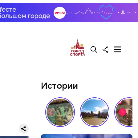
торую
льзуют ее
Истории