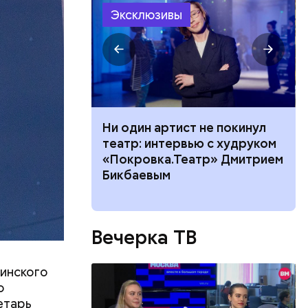
Эксклюзивы
ного риска:
Ни один артист не покинул
оридор
театр: интервью с худруком
 нельзя
«Покровка.Театр» Дмитрием
8 августа
Бикбаевым
Вечерка ТВ
аинского
о
етарь