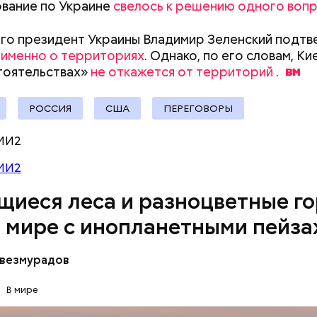
ля душа.
вание по Украине
свелось к решению одного воп
претендовать и какие нужны
документы
го президент Украины Владимир Зеленский подтв
 именно о территориях
. Однако, по его словам, Ки
тоятельствах»
не откажется от территорий
.
РОССИЯ
США
ПЕРЕГОВОРЫ
МИ2
МИ2
щиеся леса и разноцветные го
в мире с инопланетными пейз
везмурадов
е источники Памуккале в Турции выглядят так, бу
В мире
зо льда, но на самом деле они состоят из отложен