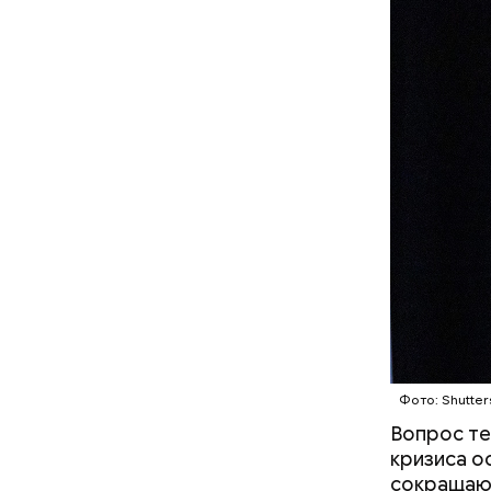
Фото: Shutt
Не талант, а детская травма:
как сцена становится для
звезд стратегией выживания
Остров
Фото: Shutter
Вопрос те
кризиса о
сокращают