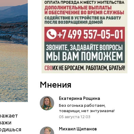
челетиями
амых
Мнения
Екатерина Рощина
Без огонька работаем,
товарищи, нет энтузиазма!
оражает
05 августа 12:03
йзажи
ходишься
Михаил Щипанов