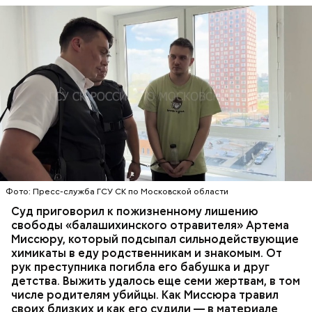
Все началось в июне, когда двое супругов
Видео: пресс-служба ГСУ СК по Московской области
обратились в местную больницу с жалобами на
плохое самочувствие. Врачи не смогли поставить
им точный диагноз, после чего анализы
потерпевших направили на экспертизу. В них
ОТРАВЛЕНИЯ
БАЛАШИХА
РОДИТЕЛИ
специалисты обнаружили сильнодействующий
СЛЕДСТВЕННЫЙ КОМИТЕТ
ЭКСПЕРТИЗЫ
химикат дихлорэтан, который не мог попасть в
организм супругов случайно. То же самое вещество
нашли в еде, изъятой из квартиры пострадавших.
Фото: Пресс-служба ГСУ СК по Московской области
Суд приговорил к пожизненному лишению
свободы «балашихинского отравителя» Артема
Миссюру, который подсыпал сильнодействующие
химикаты в еду родственникам и знакомым. От
рук преступника погибла его бабушка и друг
детства. Выжить удалось еще семи жертвам, в том
числе родителям убийцы. Как Миссюра травил
своих близких и как его судили — в материале