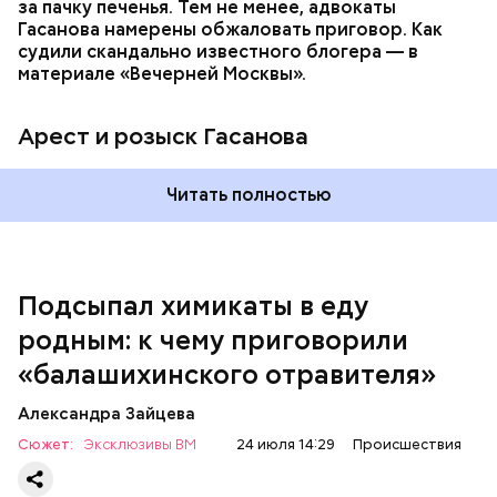
за пачку печенья. Тем не менее, адвокаты
Гасанова намерены обжаловать приговор. Как
судили скандально известного блогера — в
материале «Вечерней Москвы».
Арест и розыск Гасанова
Началось расследование. В квартире потерпевших
Читать полностью
установили скрытую камеру видеонаблюдения. На
записи попал 25-летний сын потерпевших Артем
Миссюра, который тайно приходил в квартиру
матери и отчима и подсыпал им в еду химикаты.
Подсыпал химикаты в еду
Также отравленную пищу ела его младшая сестра.
родным: к чему приговорили
«балашихинского отравителя»
Play
Александра Зайцева
Video
Сюжет:
Эксклюзивы ВМ
24 июля 14:29
Происшествия