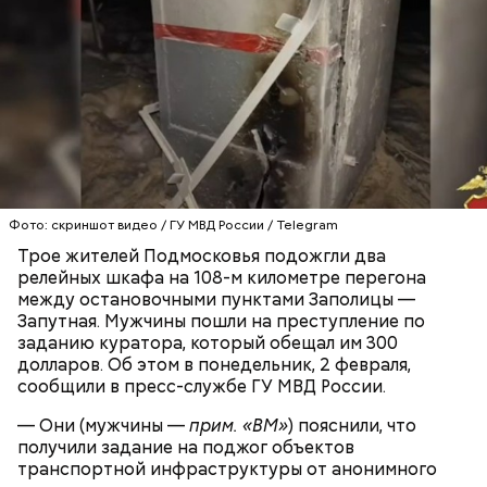
заявил, что ничего не подсыпал в морс и утверждал,
что яд могли добавить в бутылку
некие
недоброжелатели
.
Play
Video
Блогеру грозило до семи лет лишения свободы.
Фото: скриншот видео / ГУ МВД России / Telegram
Трое жителей Подмосковья подожгли два
релейных шкафа на 108-м километре перегона
между остановочными пунктами Заполицы —
Запутная. Мужчины пошли на преступление по
заданию куратора, который обещал им 300
Видео: пресс-служба ГСУ СК по Московской области
долларов. Об этом в понедельник, 2 февраля,
сообщили в пресс-службе ГУ МВД России.
— Мы съездили за витаминами, вернулись обратно,
— Они (мужчины —
прим. «ВМ»
) пояснили, что
поднялись домой. У него ухудшилось самочувствие
получили задание на поджог объектов
через сутки... Его увезли в больницу,
транспортной инфраструктуры от анонимного
реанимировали, и там он скончался, — рассказывал