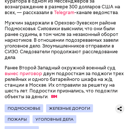
куратора в одном из мессенджеров за
Миссюра на допросе.
вознаграждение в размере 300 долларов США на
всех, — рассказали в
Telegram
-канале ведомства.
Мужчин задержали в Орехово-Зуевском районе
Родственники обналичивали деньги и возвращали
Подмосковья. Силовики выяснили, что они были
их Гасанову. А чтобы пользоваться деньгами и не
ранее судимы, в том числе за незаконный оборот
вызвать подозрений у налоговой, Гасанов либо
наркотиков. В отношении подозреваемых завели
распределял их между еще несколькими счетами,
уголовное дело. Злоумышленников отправили в
либо
покупал на них квартиры
.
СИЗО. Следователи продолжают расследование
дела.
Ранее Второй Западный окружной военный суд
Следующим подопытным стал друг детства
вынес приговор
двум подросткам за поджоги трех
Миссюры Константин. 3 февраля того же года,
релейных и одного батарейного шкафа на ж/д
когда молодые люди ехали вместе в машине,
— Гасанов, являясь индивидуальным
станции в Москве. Их отправили за решетку на
подозреваемый угостил приятеля морсом с
предпринимателем, осуществлял
шесть лет. Подростки признались, что подожгли
этиленгликолем. Через два дня Константин умер в
предпринимательскую деятельность в области
объекты за
деньги.
больнице.
продажи и размещения рекламы в социальных
сетях. С целью сокрытия своих доходов часть
ПОДМОСКОВЬЕ
ЖЕЛЕЗНЫЕ ДОРОГИ
денежных средств от спонсоров розыгрышей,
покупателей различных мотивационных курсов и
ПОЖАРЫ
УГОЛОВНЫЕ ДЕЛА
прогнозов ставок на спорт Гасанов получал на