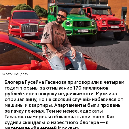
Фото: База розыска МВД РФ
В мае 2025 года МВД РФ объявило в
международный розыск
блогера Гусейна Гасанова.
В его отношении возбудили уголовное дело о
неуплате налогов и легализации преступных
доходов в особо крупном размере. В тот же день
НАЛОГИ
ПОИСК ЛЮДЕЙ
ДЕНЬГИ
МВД
мужчину
заочно арестовали
.
ГАСАН ГУСЕЙНОВ
Молодого человека задержали. На первом же
Фото: Соцсети
допросе он признался, что планировал отравить
только отчима. Тогда следователи посчитали, что
Блогера Гусейна Гасанова приговорили к четырем
мотивом преступления была квартира родителей,
годам тюрьмы за отмывание 170 миллионов
которая в случае их смерти перешла бы сыну. Но
рублей через покупку недвижимости. Мужчина
спустя несколько дней Миссюра заявил, что ранее
отрицал вину, но на «всякий случай» избавился от
уже травил других людей.
машины и квартиры. Апартаменты были проданы
за пачку печенья. Тем не менее, адвокаты
Гасанова намерены обжаловать приговор. Как
судили скандально известного блогера — в
материале «Вечерней Москвы».