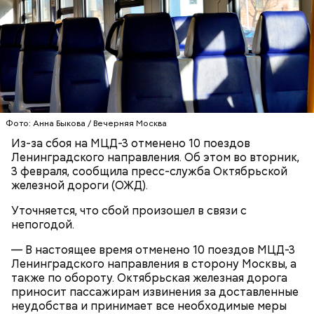
Play
Video
Блогеру грозило до семи лет лишения свободы.
Фото: Анна Быкова / Вечерняя Москва
Из-за сбоя на МЦД-3 отменено 10 поездов
Ленинградского направления. Об этом во вторник,
3 февраля, сообщила пресс-служба Октябрьской
Видео: пресс-служба ГСУ СК по Московской области
железной дороги (ОЖД).
Уточняется, что сбой произошел в связи с
— Мы съездили за витаминами, вернулись обратно,
непогодой.
поднялись домой. У него ухудшилось самочувствие
через сутки... Его увезли в больницу,
— В настоящее время отменено 10 поездов МЦД-3
реанимировали, и там он скончался, — рассказывал
Ленинградского направления в сторону Москвы, а
Миссюра на допросе.
также по обороту. Октябрьская железная дорога
приносит пассажирам извинения за доставленные
неудобства и принимает все необходимые меры