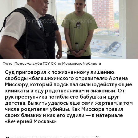
Все началось в июне, когда двое супругов
Видео: пресс-служба ГСУ СК по Московской области
обратились в местную больницу с жалобами на
плохое самочувствие. Врачи не смогли поставить
им точный диагноз, после чего анализы
потерпевших направили на экспертизу. В них
ОТРАВЛЕНИЯ
БАЛАШИХА
РОДИТЕЛИ
специалисты обнаружили сильнодействующий
СЛЕДСТВЕННЫЙ КОМИТЕТ
ЭКСПЕРТИЗЫ
химикат дихлорэтан, который не мог попасть в
организм супругов случайно. То же самое вещество
нашли в еде, изъятой из квартиры пострадавших.
Фото: Пресс-служба ГСУ СК по Московской области
Суд приговорил к пожизненному лишению
свободы «балашихинского отравителя» Артема
Миссюру, который подсыпал сильнодействующие
химикаты в еду родственникам и знакомым. От
рук преступника погибла его бабушка и друг
детства. Выжить удалось еще семи жертвам, в том
числе родителям убийцы. Как Миссюра травил
своих близких и как его судили — в материале
«Вечерней Москвы».