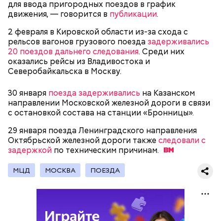
для ввода пригородных поездов в график
Родственники обналичивали деньги и возвращали
движения, — говорится в
публикации
.
их Гасанову. А чтобы пользоваться деньгами и не
вызвать подозрений у налоговой, Гасанов либо
2 февраля в Кировской области из-за схода с
распределял их между еще несколькими счетами,
рельсов вагонов грузового поезда
задерживались
либо
покупал на них квартиры
.
20 поездов дальнего следования
. Среди них
оказались рейсы из Владивостока и
Северобайкальска в Москву.
Следующим подопытным стал друг детства
30 января
поезда задерживались
на Казанском
Миссюры Константин. 3 февраля того же года,
направлении Московской железной дороги в связи
когда молодые люди ехали вместе в машине,
— Гасанов, являясь индивидуальным
с остановкой состава на станции «Бронницы».
подозреваемый угостил приятеля морсом с
предпринимателем, осуществлял
этиленгликолем. Через два дня Константин умер в
29 января поезда Ленинградского направления
предпринимательскую деятельность в области
больнице.
Октябрьской железной дороги также
следовали с
продажи и размещения рекламы в социальных
задержкой
по техническим
причинам.
сетях. С целью сокрытия своих доходов часть
денежных средств от спонсоров розыгрышей,
покупателей различных мотивационных курсов и
МЦД
МОСКВА
ПОЕЗДА
прогнозов ставок на спорт Гасанов получал на
свои личные лицевые счета как физического лица, а
также на подконтрольные родственникам лицевые
счета, — пояснили в
московской прокуратуре
.
Первой жертвой Миссюры была его девушка.