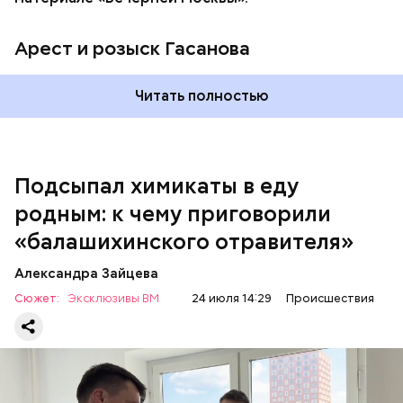
Арест и розыск Гасанова
Началось расследование. В квартире потерпевших
Читать полностью
установили скрытую камеру видеонаблюдения. На
записи попал 25-летний сын потерпевших Артем
Миссюра, который тайно приходил в квартиру
матери и отчима и подсыпал им в еду химикаты.
Подсыпал химикаты в еду
Также отравленную пищу ела его младшая сестра.
родным: к чему приговорили
«балашихинского отравителя»
Play
Александра Зайцева
Video
Сюжет:
Эксклюзивы ВМ
24 июля 14:29
Происшествия