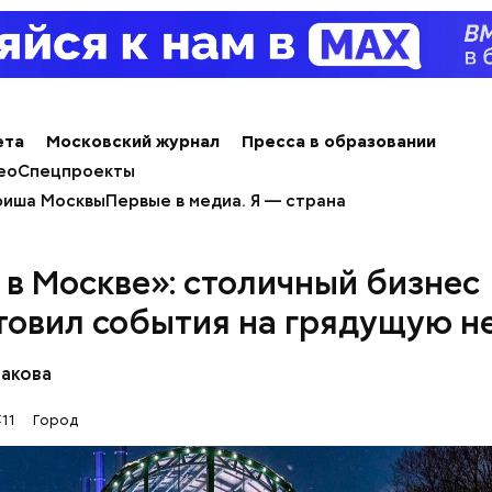
ета
Московский журнал
Пресса в образовании
ео
Спецпроекты
иша Москвы
Первые в медиа. Я — страна
 в Москве»: столичный бизнес
товил события на грядущую 
бакова
ки фасада и цоколя специалисты используют стек
:11
Город
ские панели в сочетании с решетками в технически
кления предусмотрены энергосберегающие двухк
еты.