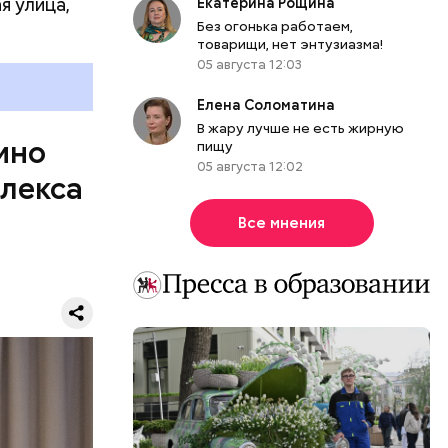
я улица,
Екатерина Рощина
Без огонька работаем,
товарищи, нет энтузиазма!
05 августа 12:03
ы для
Елена Соломатина
 которых
В жару лучше не есть жирную
туты.
ино
пищу
 зоне для
05 августа 12:02
плекса
Все мнения