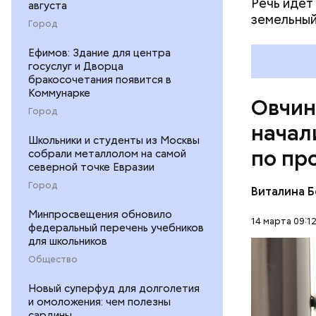
Речь идет
августа
земельный
Город
Ефимов: Здание для центра
госуслуг и Дворца
На приле
бракосочетания появится в
досуга. У
Коммунарке
установят
Овчин
Город
Также во 
начал
отдыха.
Школьники и студенты из Москвы
по пр
собрали металлолом на самой
северной точке Евразии
Город
Виталина 
Минпросвещения обновило
14 марта 09:1
федеральный перечень учебников
для школьников
Общество
Новый суперфуд для долголетия
и омоложения: чем полезны
сардины