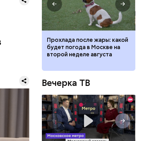
 818
ных
тиэтажек
язанском –
в
 для
Прохлада после жары: какой
моложения:
будет погода в Москве на
рдины
второй неделе августа
Вечерка ТВ
глом,
нес-центра
ые