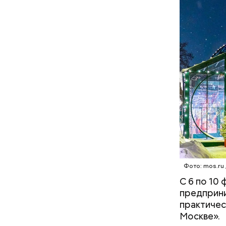
Фото: mos.ru 
С 6 по 10
предприни
практичес
Архитекту
Москве».
Ariada. Ег