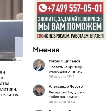
го пресс-
 Москвы.
Мнения
Михаил Щипанов
Плевать на критику
лан
очередного нытика
06 августа 15:41
по
ства
Александр Лосото
литики,
Лекарство будущего:
ительства
таблетка-оригами
06 августа 15:40