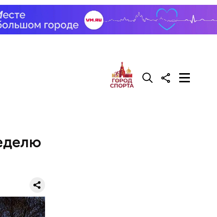
неделю
лянные и
х зонах.
амерные