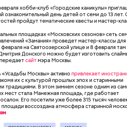
ны панорамные террасы. На первом этаже трехэ
 февраля хобби-клуб «Городские каникулы» пригла
 разместятся вестибюли, магазины и рестораны. 
й ознакомительный день детей от семи до 13 лет. 
изнес-центре предусмотрен паркинг.
 гостей пройдут тематические квесты и мастер-кла
альных площадках «Московских сезонов» сеть се
звлечений «Замания» проведет мастер-классы для
7 февраля на Святоозерской улице и 8 февраля там 
Дмитрия Донского можно будет изготовить слайм
 передает
сайт
мэра Москвы.
 «Усадьбы Москвы» активно
привлекает иностран
накомя их с культурой прошлых эпох и старинными
и традициями. В этом зимнем сезоне одним из са
х мест стала Манежная площадь, где работает
салон. Его посетили уже более 315 тысяч человек
емя на территории этой промзоны преобладали
 площади воссоздана атмосфера старинной моск
ные предприятия, но теперь в районе строят но
ю и коммерческую инфраструктуру, и в нем расте
ь. Так, в программу реновации здесь вошли 13 домо