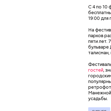
расположе
С 4 по 10
стилобата
бесплатны
того, в б
19:00 для
На фестив
парков ра
пяти лет. 
бульваре 
талисман,
Фестиваль
гостей
, з
городским
популярны
ретрофото
Долгое вр
Манежной
промышлен
усадьбы.
социальну
активност