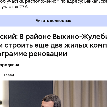
 об участке, расположенном по адресу: Байкальска
 участок 27А.
Читать полностью
гающих территориях предусмотрены большие зон
 каждого дома будет по две детские площадки, на
 игровые комплексы, горки, качели, песочницы и ба
ский: В районе Выхино-Жулеб
дворах появится по спортивной площадке и уютной
и строить еще два жилых ком
ограмме реновации
Бородкина
2
Город