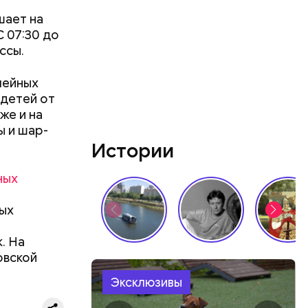
тажного
шает на
Кроме
С 07:30 до
ссы.
мейных
 детей от
же и на
ы и шар-
Истории
ных
мых
. На
овской
вую жилую,
Эксклюзивы
т деловая
в. Всего в