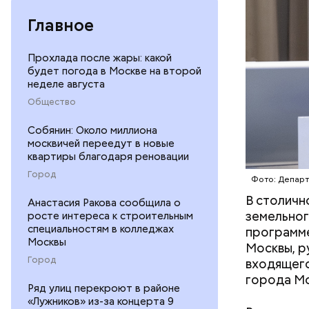
площадки,
служба Де
Главное
Прохлада после жары: какой
будет погода в Москве на второй
неделе августа
Общество
Собянин: Около миллиона
москвичей переедут в новые
квартиры благодаря реновации
Город
Фото: Департ
В столичн
Анастасия Ракова сообщила о
земельног
росте интереса к строительным
специальностям в колледжах
программе
Москвы
Москвы, р
Город
входящего
города Мо
Ряд улиц перекроют в районе
«Лужников» из-за концерта 9