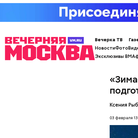
Вечерка ТВ
Газ
Новости
Фото
Вид
Эксклюзивы ВМ
Аф
«Зима
подго
Ксения Ры
Для отдел
03 февраля 13
металличе
Для осте
стеклопак