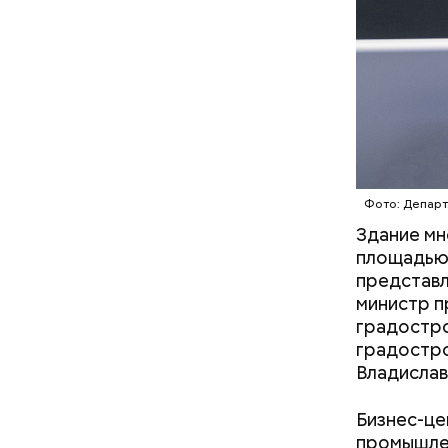
тротуары 
ДЕПАРТА
приводит 
ВЛАДИСЛ
градостро
ЮГО-ВОС
Фото: Департ
Здание м
площадью 
представл
министр п
градостро
Дом будет
градостро
транспорт
Владислав
станция м
Гольяновс
Бизнес-це
промышлен