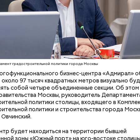
для прогулок, парковки с зарядками для электром
МЕНТ ГРАДОСТРОИТЕЛЬНОЙ ПОЛИТИКИ МОСКВЫ
слова Овчинского пресс-служба Департамента
АВ ОВЧИНСКИЙ
ительной политики города Москвы.
ТОЧНЫЙ АДМИНИСТРАТИВНЫЙ ОКРУГ (ЮВАО)
амент градостроительной политики города Москвы
ногофункционального бизнес-центра «Адмирал» 
около 97 тысяч квадратных метров визуально бу
ять собой четыре объединенные секции. Об этом
равительства Москвы, руководитель Департамент
Как поменять батареи дома и
Как получить до
ительной политики столицы, входящего в Компле
 расположен в районе с хорошо развитой социал
не получить штраф
рублей от госу
ительной политики и строительства города Моск
ной инфраструктурой. В пешей доступности нахо
трудной ситуац
 Овчинский.
етро «Щелковская» Арбатско-Покровской линии, а
претендовать и
кий парк.
документы
нтр будет находиться на территории бывшей
ной зоны «Южный порт» на юго-востоке столицы