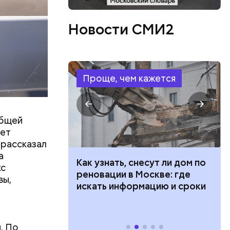
обилей, —
Новости СМИ2
Проще, чем кажется
общей
дет
 рассказал
а
 100 тысяч
Как узнать, снесут ли дом по
кс
ьной и
дарства при
реновации в Москве: где
вы,
дятся
ии: кто может
искать информацию и сроки
 также
 какие нужны
. По