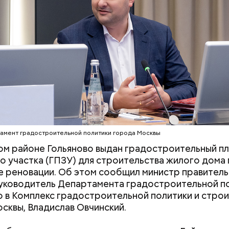
 а также зоны отдыха, — приводит слова Овчинско
партамента градостроительной политики города
амент градостроительной политики города Москвы
ом районе Гольяново выдан градостроительный п
о участка (ГПЗУ) для строительства жилого дома 
 реновации. Об этом сообщил министр правитель
уководитель Департамента градостроительной по
 в Комплекс градостроительной политики и стро
сквы, Владислав Овчинский.