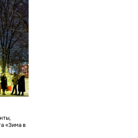
нты,
а «Зима в
ало бюро
овень будут