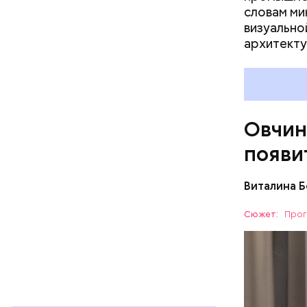
словам ми
визуально
архитекту
Овчин
появи
Виталина 
Сюжет:
Прог
— На земе
предельно
этажах п
РАЙОН Г
объектов 
территори