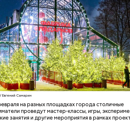
/ Евгений Самарин
 февраля на разных площадках города столичные
матели проведут мастер-классы, игры, экспериме
кие занятия и другие мероприятия в рамках проект
рные решения для делового комплекса разработ
о высота составит 45 этажей — с 32-го по 43-й ур