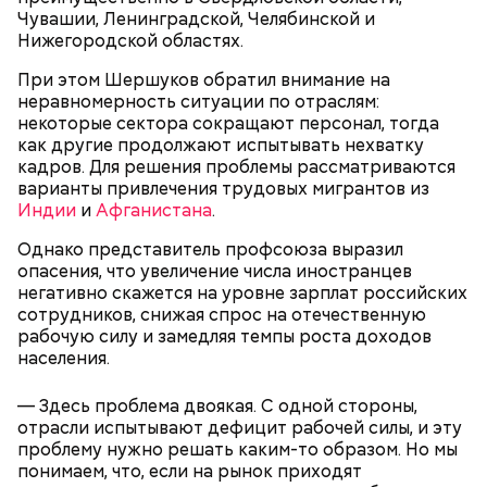
тематические концерты, посвященные
Чувашии, Ленинградской, Челябинской и
профессиям, связанным с морем.
Нижегородской областях.
При этом Шершуков обратил внимание на
неравномерность ситуации по отраслям:
некоторые сектора сокращают персонал, тогда
как другие продолжают испытывать нехватку
кадров. Для решения проблемы рассматриваются
варианты привлечения трудовых мигрантов из
Индии
и
Афганистана
.
Однако представитель профсоюза выразил
опасения, что увеличение числа иностранцев
негативно скажется на уровне зарплат российских
сотрудников, снижая спрос на отечественную
рабочую силу и замедляя темпы роста доходов
населения.
День попутного ветра
— Здесь проблема двоякая. С одной стороны,
отрасли испытывают дефицит рабочей силы, и эту
проблему нужно решать каким-то образом. Но мы
понимаем, что, если на рынок приходят