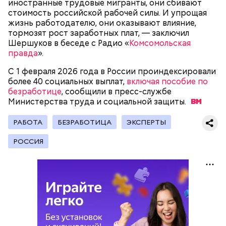
иностранные трудовые мигранты, они сбивают
стоимость российской рабочей силы. И упрощая
жизнь работодателю, они оказывают влияние,
тормозят рост заработных плат, — заключил
Шершуков в беседе с Радио «
Комсомольская
правда
».
С 1 февраля 2026 года в России проиндексировали
более 40 социальных выплат,
включая пособие по
безработице
Цель Дня «Побалуйте свою собаку» — выразить
, сообщили в пресс-службе
Министерства труда и социальной
своему питомцу любовь и внимание. В этот
защиты.
праздник можно купить своей собаке какой-
Праздник любви, или Ту бе-Ав, отмечается в
нибудь деликатес, побольше поиграть с ней,
РАБОТА
БЕЗРАБОТИЦА
ЭКСПЕРТЫ
Израиле как местный аналог Дня святого
устроить длительную прогулку на природе или
Валентина. Влюбленные в этот день делают друг
просто почаще обнимать и гладить своего
РОССИЯ
другу сюрпризы, дарят цветы и подарки,
питомца.
устраивают свидания и признаются в своих
чувствах. Праздник уходит корнями в далекое
прошлое — во времена существования еврейской
традиции, когда девушки надевали белые платья и
водили хороводы в виноградниках, а юноши
искали себе невест.