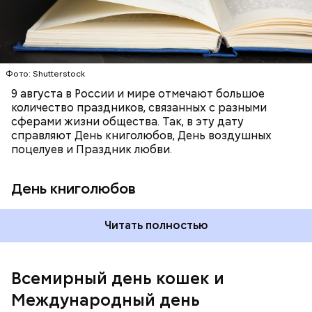
Международный день бесконечности придумал
американский философ Жан-Пьер Ади Феньо в
1987 году. Так как цифра восемь похожа на знак
бесконечности, то и дата была выбрана «08.08». В
этот праздник организуются тематические лекции
по математике и философии, а также проводят
Фото: Shutterstock
выставки на тему бесконечности.
9 августа в России и мире отмечают большое
количество праздников, связанных с разными
сферами жизни общества. Так, в эту дату
справляют День книголюбов, День воздушных
поцелуев и Праздник любви.
День книголюбов
Читать полностью
Всемирный день кошек и
Международный день бесконечности
Международный день