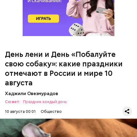
День «Побалуйте свою собаку»
День лени и День «Побалуйте
Праздник любви
свою собаку»: какие праздники
отмечают в России и мире 10
августа
Хаджили Овезмурадов
Сюжет:
Праздник каждый день
10 августа 00:01
Общество
День лени отмечается в США с целью напомнить о
важности отдыха и заботы о себе. 10 августа