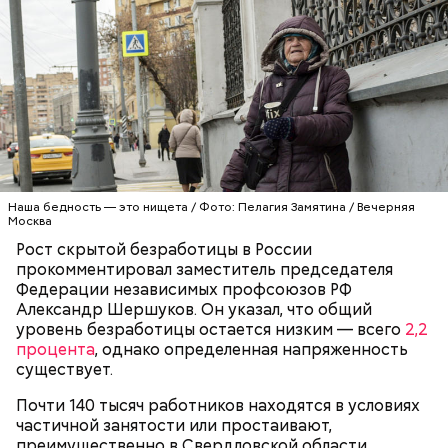
Наша бедность — это нищета / Фото: Пелагия Замятина / Вечерняя
Москва
Рост скрытой безработицы в России
прокомментировал заместитель председателя
Федерации независимых профсоюзов РФ
Александр Шершуков. Он указал, что общий
уровень безработицы остается низким — всего
2,2
процента
, однако определенная напряженность
существует.
День попутного ветра, как правило, отмечают в
прибрежных городах. Там 10 августа
Почти 140 тысяч работников находятся в условиях
устраиваются соревнования по парусным видам
частичной занятости или простаивают,
спорта. Также в этот праздник проходят
преимущественно в Свердловской области,