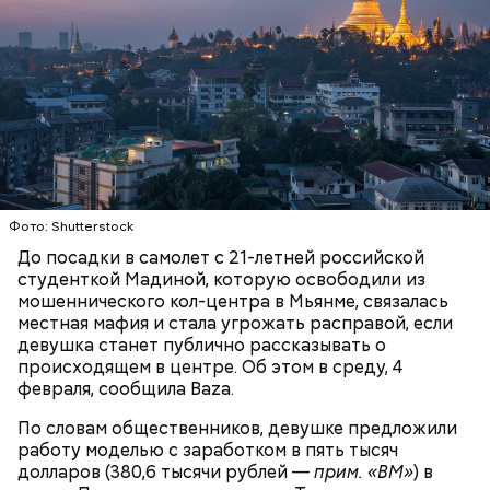
Фото: Shutterstock
До посадки в самолет с 21-летней российской
студенткой Мадиной, которую освободили из
мошеннического кол-центра в Мьянме, связалась
День «Счастье случается» был инициирован
местная мафия и стала угрожать расправой, если
Тайным обществом счастливых людей, чтобы
девушка станет публично рассказывать о
Кабачки, тушеные с курицей
напомнить людям, что счастье на самом деле
происходящем в центре. Об этом в среду, 4
кроется в мелочах. Отпраздновать этот день
Эндокринолог Куликова
Уберут отеки и улучшат зрение:
февраля, сообщила Baza.
Как приготовить домашний
объяснила, в чем заключается
можно, поделившись с другими людьми
диетолог Соломатина рассказала
майонез: три простых рецепта
польза сезонных овощей и
счастливыми моментами из своей жизни.
о пользе кабачков
По словам общественников, девушке предложили
фруктов
работу моделью с заработком в пять тысяч
долларов (380,6 тысячи рублей —
прим. «ВМ»
) в