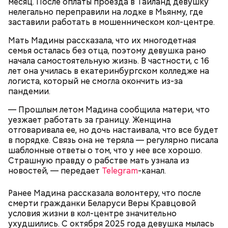
месяц. После оплаты проезда в Таиланд девушку
нелегально переправили на лодке в Мьянму, где
заставили работать в мошенническом кол-центре.
Мать Мадины рассказала, что их многодетная
семья осталась без отца, поэтому девушка рано
начала самостоятельную жизнь. В частности, с 16
лет она училась в екатеринбургском колледже на
логиста, который не смогла окончить из-за
пандемии.
— Прошлым летом Мадина сообщила матери, что
уезжает работать за границу. Женщина
День «Счастье случается»
Противень ставится в духовку, разогретую до 180–
отговаривала ее, но дочь настаивала, что все будет
190 градусов. Спагетти из кабачка нужно запекать
в порядке. Связь она не теряла — регулярно писала
25–30 минут.
шаблонные ответы о том, что у нее все хорошо.
Страшную правду о рабстве мать узнала из
новостей, — передает
Telegram
-канал.
Ранее Мадина рассказала волонтеру, что после
смерти гражданки Беларуси Веры Кравцовой
условия жизни в кол-центре значительно
ухудшились. С октября 2025 года девушка мылась