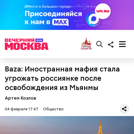
соль, перец по вкусу;
свежий базилик;
сливки жирностью 20 процентов.
Baza: Иностранная мафия стала
угрожать россиянке после
освобождения из Мьянмы
Артем Козлов
Ингредиенты:
04 февраля 17:47
Общество