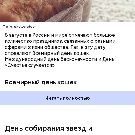
вечеринки, играют в видеоигры и проводят время,
кошачьи магазины и другие заведения.
наслаждаясь свободой и независимостью, пока
это возможно, ведь может быть и так, что через год
они уже не будут холостяками.
Фото: shutterstock
8 августа в России и мире отмечают большое
количество праздников, связанных с разными
сферами жизни общества. Так, в эту дату
справляют Всемирный день кошек,
Международный день бесконечности и День
«Счастье случается».
Всемирный день кошек
Читать полностью
Спагетти из кабачков
Международный день холостяка
День собирания звезд и