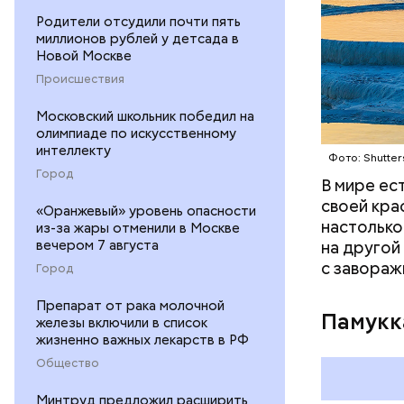
продолжае
Родители отсудили почти пять
оценивает
миллионов рублей у детсада в
Новой Москве
Происшествия
Московский школьник победил на
олимпиаде по искусственному
интеллекту
Фото: Shutter
Город
В мире ес
своей кра
«Оранжевый» уровень опасности
настолько
из-за жары отменили в Москве
вечером 7 августа
на другой
с завораж
Город
Препарат от рака молочной
Памукк
железы включили в список
жизненно важных лекарств в РФ
Общество
Амансио О
магазине 
Минтруд предложил расширить