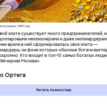
erstock
е истории», 1987 год
вой элите существует много предпринимателей, 
долларовыми миллионерами и даже миллиардерам
нее время в ней сформировалась своя элита —
иардеры, на фоне которых обычные богачи выгля
скромно. Кто входит в топ-10 самых богатых люде
«Вечерняя Москва».
ния пальцами ног
День разглядывания
одный день
горизонта и День пьяного
о Ортега
ка: какие
курсанта: какие праздники
тмечают в России
отмечают в России и мире 5
уста
августа
Читать полностью