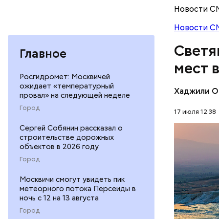
Новости С
Новости С
Светя
Главное
мест 
Росгидромет: Москвичей
ожидает «температурный
Хаджили О
провал» на следующей неделе
Термальны
Город
17 июля 12:38
сделаны и
Сергей Собянин рассказал о
известняк
ПРИРОДА
строительстве дорожных
создавали
объектов в 2026 году
известных
Город
Москвичи смогут увидеть пик
Подход Ор
метеорного потока Персеиды в
всей Европ
ночь с 12 на 13 августа
принадлежа
Город
популярны