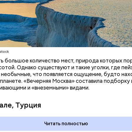
т контролировать акции своей компании. Его сос
ся примерно в 148 миллиардов долларов.
stock
ть большое количество мест, природа которых п
сотой. Однако существуют и такие уголки, где пе
 необычные, что появляется ощущение, будто на
 планете. «Вечерняя Москва» составила подборку 
ивающими и «внеземными» видами.
але, Турция
ртега — испанский бизнесмен, который начинал с
Читать полностью
и сумел построить собственную компанию Inditex,