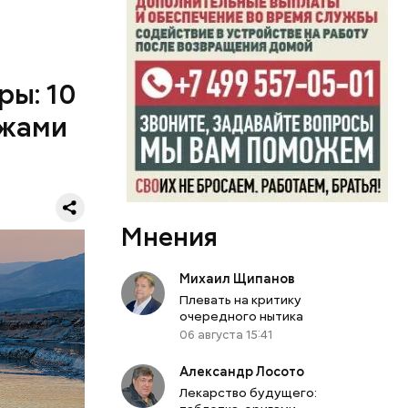
ры: 10
ажами
дто они
ий
Мнения
челетиями
амых
Михаил Щипанов
Плевать на критику
очередного нытика
лярна во
06 августа 15:41
tex
Александр Лосото
 другие
Лекарство будущего:
м