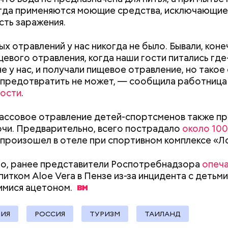
документы
гда применяются моющие средства, исключающие
ть заражения.
х отравлений у нас никогда не было. Бывали, коне
щевого отравления, когда наши гости питались где
е у нас, и получали пищевое отравление, но такое
erstock
 предотвратить не может, — сообщила работница
ра воды здесь круглый год составляет 36 градусо
ости
.
упаться в этих источниках приятно и к тому же пол
оит быть осторожным: ходить здесь можно тольк
массовое отравление детей-спортсменов также п
 чтобы не поскользнуться, лучше взять носки или р
очи. Предварительно, всего пострадало
около 100
ля душа.
произошел в отеле при спортивном комплексе «Л
о, ранее представители Роспотребнадзора
опеч
питком Aloe Vera в Пензе из-за инцидента с детьми
алмер
имися
ацетоном.
НИЯ
РОССИЯ
ТУРИЗМ
ТАИЛАНД