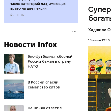
владеющу
число категорий лиц, имеющих
Супер
право на две пенсии
Первонача
делала ка
Финансы
богат
Хаджили О
10 июля 12:40
Новости Infox
Экс-футболист сборной
БОГАТСТ
России бежал в страну
НАТО
ДЕНЬГИ
В России спасли
семейство китов
Пашинян ответил