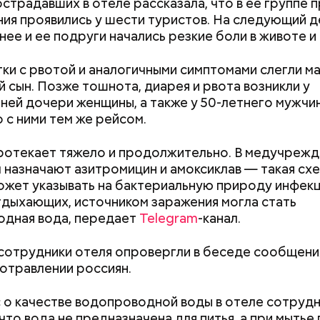
острадавших в отеле рассказала, что в ее группе 
 от остальных супермиллиардеров Стив Балмер не
ия проявились у шести туристов. На следующий д
ый продукт, а примкнул к уже созданной компании
 нее и ее подруги начались резкие боли в животе и
. Он стал 30-м сотрудником, который стал работат
и, вместе с зарплатой Балмер также получал част
 что и стало причиной его богатства.
тки с рвотой и аналогичными симптомами слегли ма
й сын. Позже тошнота, диарея и рвота возникли у
 Сокотра, Йемен
ней дочери женщины, а также у 50-летнего мужчи
 с ними тем же рейсом.
ротекает тяжело и продолжительно. В медучрежд
 назначают азитромицин и амоксиклав — такая сх
ожет указывать на бактериальную природу инфекц
дыхающих, источником заражения могла стать
одная вода, передает
Telegram
-канал.
сотрудники отеля опровергли в беседе сообщени
отравлении россиян.
Как поменять батареи дома и
Как получить до
не получить штраф
рублей от госу
трудной ситуац
 о качестве водопроводной воды в отеле сотруд
претендовать и
что вода не предназначена для питья, а при мытье