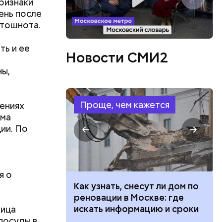
признаки
 создавал
ень после
 —
 тошнота.
ь в
ь акций
ть и ее
Новости СМИ2
ны,
Проще, чем кажется
ениях
ема
ии. По
я о
 100 тысяч
Как узнать, снесут ли дом по
дарства при
реновации в Москве: где
ии: кто может
искать информацию и сроки
ница
 какие нужны
 посуды в