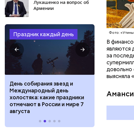
Лукашенко на вопрос об
Армении
Фото: Shutt
Фото: «Утины
Праздник каждый день
В финансо
являются 
за послед
супермилл
довольно 
выясняла 
День собирания звезд и
День шевеле
Международный день
и Междунар
Аманси
холостяка: какие праздники
подкаблучни
отмечают в России и мире 7
праздники о
августа
и мире 6 авг