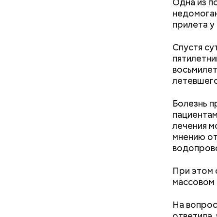
Одна из п
В отличие
недомоган
собственн
прилета у
Microsoft
корпораци
компании,
Спустя су
пятилетни
Остров
восьмилет
летевшего
Болезнь п
пациентам
лечения м
мнению от
водопров
При этом 
массовом 
На вопрос
ответила, 