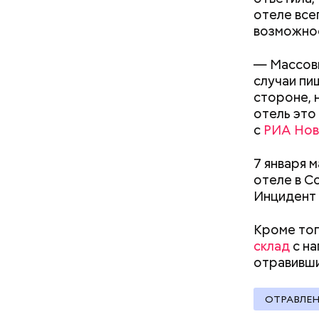
отеле все
возможнос
— Массовы
случаи пи
стороне, н
Фото: Shutt
отель это
Температу
с
РИА Нов
поэтому к
Однако ст
7 января 
обуви, но
отеле в С
тапочки д
Инцидент 
Кроме тог
склад
с на
Стив Б
отравивш
ОТРАВЛЕ