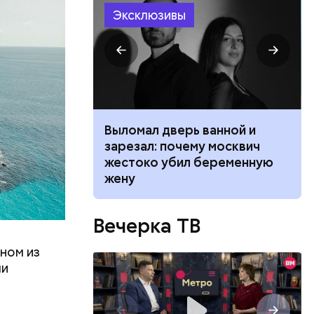
да, после
Эксклюзивы
Сейчас его
ником
Выломал дверь ванной и
 маникюра в
зарезал: почему москвич
026
жестоко убил беременную
жену
Вечерка ТВ
ном из
ли