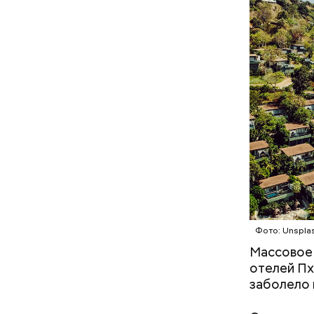
посту ген
чего ушел
состояние
Фото: Unspla
Массовое 
Фото: Shutt
отелей Пх
заболело 