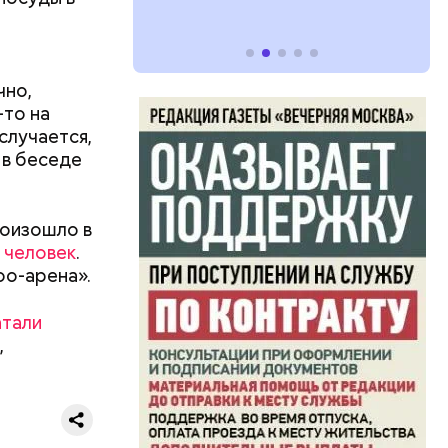
чно,
-то на
 случается,
 в беседе
в,
езно.
о без
роизошло в
езиновые
 человек
.
оо-арена».
атали
,