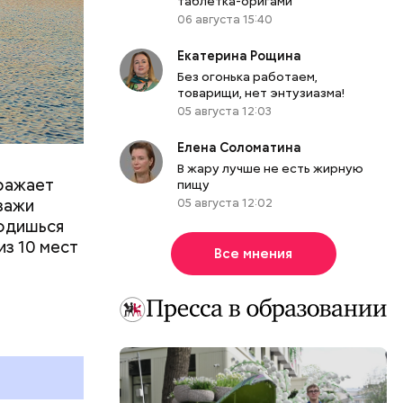
таблетка-оригами
тояние
06 августа 15:40
Екатерина Рощина
Без огонька работаем,
товарищи, нет энтузиазма!
05 августа 12:03
Елена Соломатина
В жару лучше не есть жирную
оражает
пищу
йзажи
05 августа 12:02
ходишься
из 10 мест
Все мнения
 работы в