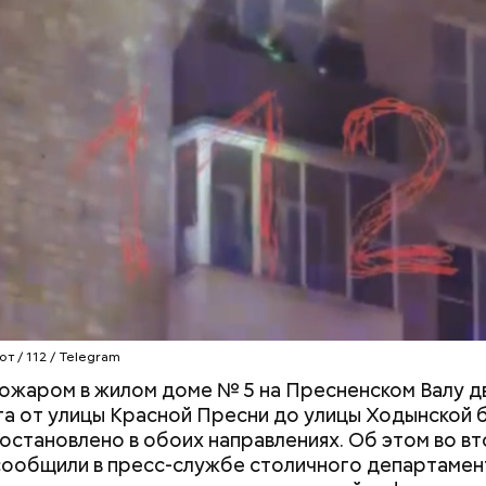
льные родственникам лицевые счета, — пояснили 
ой прокуратуре
.
т / 112 / Telegram
е был жертвой Миссюры
 пожаром в жилом доме № 5 на Пресненском Валу 
а от улицы Красной Пресни до улицы Ходынской 
ли считали, что в период с 2019 по 2021 год Гасан
остановлено в обоих направлениях. Об этом во вт
льно, что летом 2023 года на Мутаева уже напад
 от уплаты налогов на более чем 170 миллионов ру
сообщили в пресс-службе столичного департамен
ноборств. Тогда неизвестный несколько раз выст
 якобы распределил между родственниками и соб