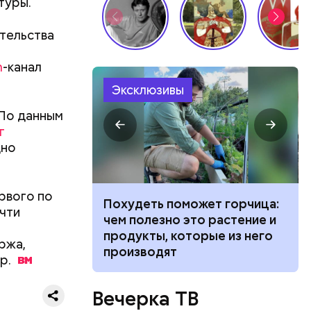
туры.
гонь
в
тельства
m
-канал
Эксклюзивы
 По данным
г
дно
рвого по
ванной и
Похудеть поможет горчица:
очти
 москвич
чем полезно это растение и
беременную
продукты, которые из него
ржа,
производят
р.
ризнался,
Вечерка ТВ
елей,