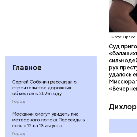
Фото: Пресс-
Суд приг
«балаших
сильнодей
Главное
рук прест
По данном
удалось е
«Убийство
Миссюра т
Сергей Собянин рассказал о
уголовно
строительстве дорожных
«Вечерне
объектов в 2026 году
комитета 
Город
Дихлор
Москвичи смогут увидеть пик
метеорного потока Персеиды в
ночь с 12 на 13 августа
Город