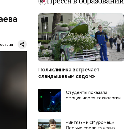
аева
ествия
Поликлиника встречает
. Во дворе
«ландышевым садом»
ал
ена не
Студенты показали
цию и
эмоции через технологии
радавший
«Витязь» и «Муромец».
Первые среди тяжелых