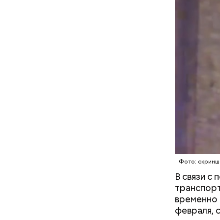
подконтро
московск
Фото: скриншо
Кто ещ
В связи с
транспорт
Следовате
временно 
Примечате
уклонился
февраля, 
Школы еди
деньги он