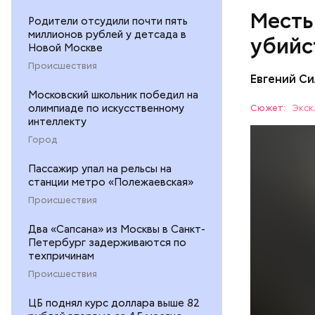
Месть
Родители отсудили почти пять
миллионов рублей у детсада в
убийс
Новой Москве
Происшествия
Евгений Си
Московский школьник победил на
олимпиаде по искусственному
Сюжет:
Экск
интеллекту
Город
Пассажир упал на рельсы на
станции метро «Полежаевская»
Вечером 3
жилого до
Происшествия
неизвестн
СПОРТ
Два «Сапсана» из Москвы в Санкт-
менее сем
Петербург задерживаются по
скорую по
РЕСПУБЛИ
техпричинам
умер по пу
Происшествия
ЦБ поднял курс доллара выше 82