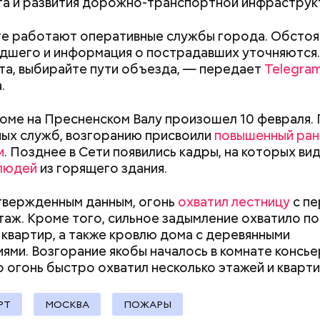
а и развития дорожно-транспортной инфраструк
а из травматического пистолета, а боец
открыл о
е работают оперативные службы города. Обстоя
шего и информация о пострадавших уточняются.
а, выбирайте пути объезда, — передает
Telegra
.
оме на Пресненском Валу произошел 10 февраля.
ых служб, возгоранию присвоили
повышенный ран
и
. Позднее в Сети появились кадры, на которых ви
 людей
из горящего здания.
твержденным данным, огонь
охватил лестницу
с пе
Маникюр кокошником
Выломал дверь 
таж. Кроме того, сильное задымление охватило п
украшу: тренды маникюра в
зарезал: почему
 квартир, а также кровлю дома с деревянными
Москве летом 2026
жестоко убил 
ями. Возгорание якобы началось в комнате консье
жену
о огонь быстро охватил несколько этажей и
кварти
человека задержали. На первом же допросе он п
ровал отравить только отчима. Тогда следователи
РТ
МОСКВА
ПОЖАРЫ
, что мотивом преступления была квартира родит