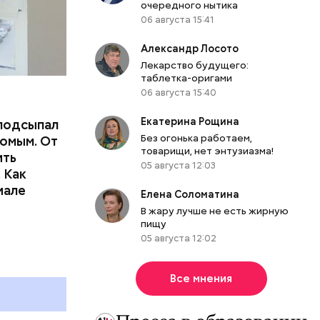
очередного нытика
06 августа 15:41
Александр Лосото
Лекарство будущего:
таблетка-оригами
06 августа 15:40
Екатерина Рощина
подсыпал
Без огонька работаем,
омым. От
товарищи, нет энтузиазма!
ить
05 августа 12:03
тьям:
 Как
иале
Елена Соломатина
ного
В жару лучше не есть жирную
пищу
05 августа 12:02
Все мнения