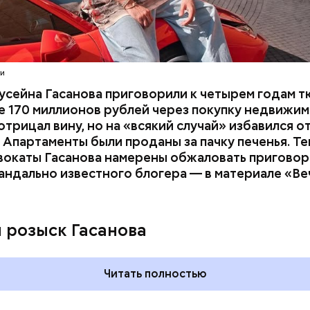
амеру видеонаблюдения. На записи попал 25-летн
Как получить до 100 тысяч
Как узнать, снес
их Артем Миссюра, который тайно приходил в кв
рублей от государства при
реновации в Мос
отчима и подсыпал им в еду химикаты. Также отра
рядка отправились в село Чанко, где может скрыв
трудной ситуации: кто может
искать информа
его младшая сестра.
 злоумышленник. Параллельно с этим в Махачкале
претендовать и какие нужны
ти
ехват». Въезд и выезд в город перекрыты. Помимо
документы
усейна Гасанова приговорили к четырем годам т
ие патрулируют улицы, железнодорожный вокзал 
 170 миллионов рублей через покупку недвижим
трицал вину, но на «всякий случай» избавился о
 Апартаменты были проданы за пачку печенья. Те
вокаты Гасанова намерены обжаловать приговор.
андально известного блогера — в материале «В
ay
deo
и розыск Гасанова
Читать полностью