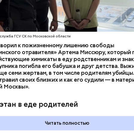
служба ГСУ СК по Московской области
оворил к пожизненному лишению свободы
инского отравителя» Артема Миссюру, который 
ствующие химикаты в еду родственникам и знак
упника погибла его бабушка и друг детства. Выж
у факту СК возбудил
уголовное дело
по двум ста
ще семи жертвам, в том числе родителям убийцы.
» и «Незаконный оборот оружия». Расследование
равил своих близких и как его судили — в матер
го дела
взял на контроль
председатель Следствен
й Москвы».
России Александр Бастрыкин.
этан в еде родителей
Читать полностью