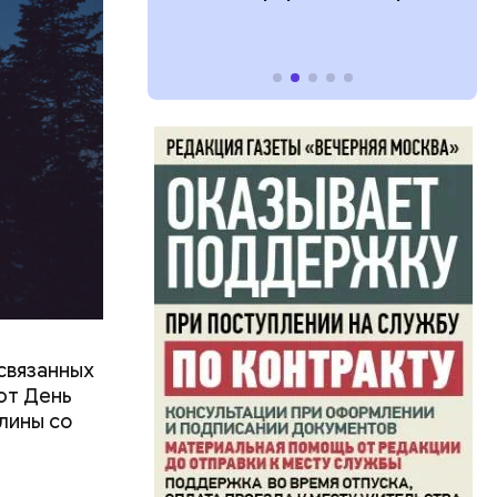
 какие нужны
связанных
ют День
лины со