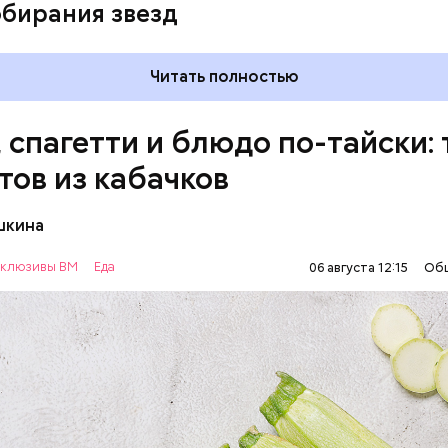
обирания звезд
Читать полностью
, спагетти и блюдо по-тайски: 
тов из кабачков
шкина
нты:
клюзивы ВМ
Еда
06 августа 12:15
Об
ОВОЩИ
РЕЦЕПТЫ