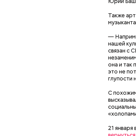
Юрий Баш
Также арт
музыканта
— Наприме
нашей кул
связан с С
незаменимы
она и так 
это не по
глупости 
Междун
С похожим
высказыва
социальны
«холопами
21 января
вернуться