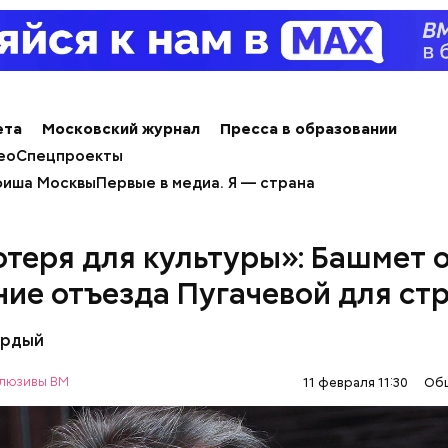
алины со сливками
ета
Московский журнал
Пресса в образовании
ео
Спецпроекты
иша Москвы
Первые в медиа. Я — страна
отеря для культуры»: Башмет 
содержится много сахара, который представлен 
ние отъезда Пугачевой для ст
тороны — это хорошо, потому что дает энергию.
нты:
то сладкими дынями не нужно сильно увлекаться, та
ёрдый
 людям с сахарным диабетом и лишним весом, —
ла доктор.
люзивы ВМ
11 февраля 11:30
Об