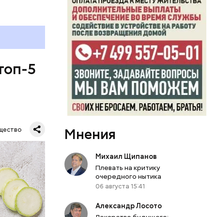
топ-5
Мнения
щество
Михаил Щипанов
Плевать на критику
очередного нытика
06 августа 15:41
Александр Лосото
Лекарство будущего: