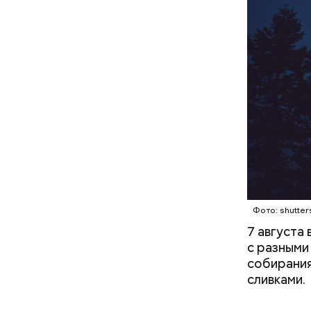
кабачок
петрушк
чеснок;
оливков
соль.
Фото: Shutt
Фото: shutter
7 августа
с разными
собирания
сливками.
Вред д