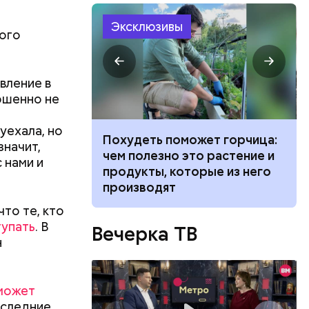
Эксклюзивы
гого
вление в
ершенно не
 уехала, но
ванной и
Похудеть поможет горчица:
значит,
 москвич
чем полезно это растение и
 нами и
беременную
продукты, которые из него
производят
то те, кто
тупать
. В
Вечерка ТВ
н
может
оследние