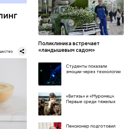
органов.
ет;
линг
рживают
Поликлиника встречает
ся.
му
«ландышевым садом»
щество
ь,
и и
Студенты показали
эмоции через технологии
«Витязь» и «Муромец».
Первые среди тяжелых
Пенсионер подготовил