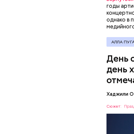
годы арти
концертно
— Кабачки
Однако ди
однако в 
сковороде
полезна. 
медийного
оливковое
Копылов.
АЛЛА ПУГ
День 
день 
отмеч
Хаджили О
День соби
Персеиды,
Сюжет:
Праз
любители 
ЕДА
местность
невооруже
АСТРОНО