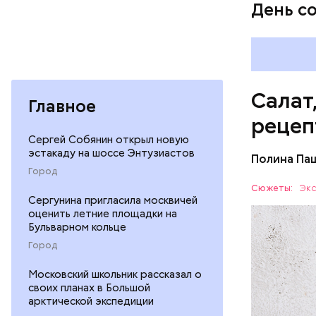
День с
Салат
Главное
рецеп
Сергей Собянин открыл новую
эстакаду на шоссе Энтузиастов
Полина Па
Ингредие
Город
Сюжеты:
Экс
Сергунина пригласила москвичей
ЕДА
оценить летние площадки на
Бульварном кольце
Город
Московский школьник рассказал о
своих планах в Большой
арктической экспедиции