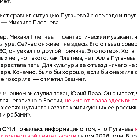
мет.
ист сравнил ситуацию Пугачевой с отъездом дру
 — Михаила Плетнева.
р, Михаил Плетнев — фантастический музыкант, я
ьтуре. Сейчас он живет не здесь. Его отъезд сов
ВО, он уехал по другой причине. Это потеря. Хотя
х нет, но такого, как Плетнев, нет. Алла Пугачева
«Иллюзия контроля»: можно
Выломал дверь 
перестала петь. Для культуры ее отъезд ничего не 
ли снизить уровень
зарезал: почему
теря. Конечно, было бы хорошо, если бы она жила с
холестерина только с
жестоко убил 
не говорила, — отметил Башмет.
помощью диеты
жену
ародный день холостяка
 мнением выступил певец Юрий Лоза. Он считает, ч
лся негативно о России,
не имеют права здесь выс
х сетях Пугачева назвала критикующих ее россия
 и рабами».
 в СМИ появилась информация о том, что Пугачева
 к концертной деятельности
летом 2026 года. В п