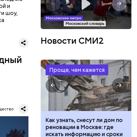
ой и
ти шоу,
ть
ка
ь и
 людям:
ецептом
Новости СМИ2
одный
Проще, чем кажется
Все
щество
род — в
 100 тысяч
Как узнать, снесут ли дом по
дарства при
реновации в Москве: где
ии: кто может
искать информацию и сроки