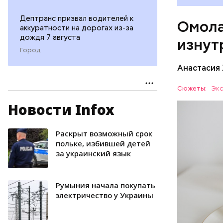
«делает
А еще и
Дептранс призвал водителей к
Омола
лютеин 
аккуратности на дорогах из-за
наше зр
дождя 7 августа
изнут
калий —
Город
сердечн
Анастасия
давлени
магний 
Дыня соде
Сюжеты:
Экс
организму
Новости Infox
рассказал
ЗДОРОВЬ
минералам
ФРУКТЫ
Раскрыт возможный срок
польке, избившей детей
за украинский язык
Румыния начала покупать
электричество у Украины