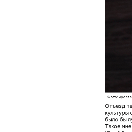
В Междуна
своими др
проводят 
возможно,
холостяка
Фото: Яросла
Отъезд пе
культуры 
с сахар
было бы лу
лишним 
Такое мне
Спагет