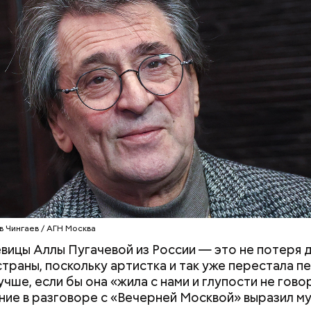
родный день холостяка все мужчины без пары вид
узьями, устраивают вечеринки, играют в видеоигр
время, наслаждаясь свободой и независимостью, 
 ведь может быть и так, что через год они уже не 
ми.
в Чингаев / АГН Москва
вицы Аллы Пугачевой из России — это не потеря 
страны, поскольку артистка и так уже перестала пе
ным диабетом;
чше, если бы она «жила с нами и глупости не гово
весом.
ние в разговоре с «Вечерней Москвой» выразил м
ти из кабачков