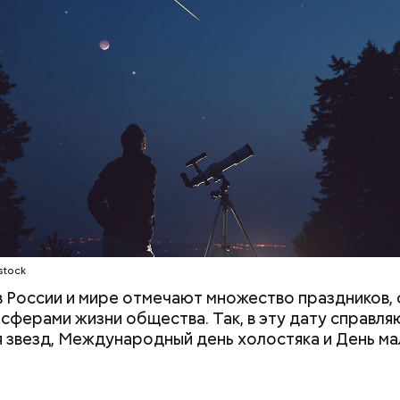
претендовать и
документы
;
а;
ое масло;
erstock
stock
 в России и мире отмечают множество праздников, 
 сферами жизни общества. Так, в эту дату справля
 звезд, Международный день холостяка и День ма
ыни