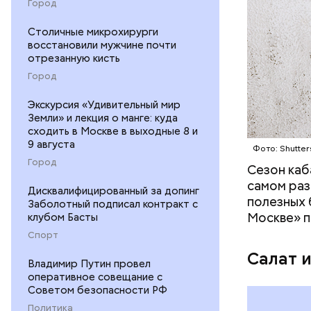
Город
— В момен
контролир
Столичные микрохирурги
восстановили мужчине почти
положител
отрезанную кисть
предотвра
кремний
Город
омолаж
витамин
Экскурсия «Удивительный мир
Земли» и лекция о манге: куда
помогае
сходить в Москве в выходные 8 и
кожи;
9 августа
Фото: Shutter
клетчат
Город
холесте
Сезон каб
фолиева
самом раз
Дисквалифицированный за допинг
беремен
полезных 
Заболотный подписал контракт с
плода. 
Москве» п
клубом Басты
гомоцис
Спорт
организ
Салат 
ряда оп
Владимир Путин провел
оперативное совещание с
бета-ка
Советом безопасности РФ
иммунит
Политика