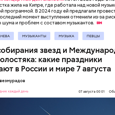
стка жила на Кипре, где работала над новой музык
й программой. В 2024 году ей предлагали провес
, порезанные кубиками, нужно легко обжарить на
етолог предупредила: не для всех дыня может бы
последний момент выступления отменили из-за рис
. К ним добавляются зелень петрушки, чеснок, сол
В первую очередь ее стоит есть с осторожностью
 шума и проблем с составом
музыкантов.
 масло. Получается очень вкусно, — поделился р
АЧЕВА
МУЗЫКАНТЫ
МУЗЫКА
ПЕВЦЫ
собирания звезд и Междунар
холостяка: какие праздники
ают в России и мире 7 августа
везмурадов
рания звезд учрежден в честь метеорного потока
 который ежегодно можно наблюдать в августе. 
дник каждый день
07 августа 00:01
Об
смотреть на звездопад 7 августа выезжают за го
ПРАЗДНИКИ
ЗВЕЗДОПАД
СЛАДОСТИ
Как поменять батареи дома и
Как получить до
, где нет светового загрязнения и где можно
не получить штраф
рублей от госу
нным глазом наблюдать за падающими звездами.
МИЯ
трудной ситуац