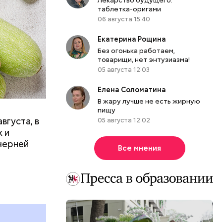
таблетка-оригами
06 августа 15:40
Екатерина Рощина
вает
Без огонька работаем,
товарищи, нет энтузиазма!
05 августа 12:03
р,
ргор
Елена Соломатина
В жару лучше не есть жирную
пищу
вгуста, в
05 августа 12:02
дима
 и
убка у
черней
Все мнения
овня
 в
развитие
е
ня