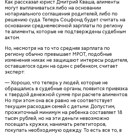
Как рассказал юрист Дмитрий Кваша, алименты
могут выплачиваться либо на основании
— Затем достать подпекшийся до темного цвета
нотариального соглашения родителей, либо по
перец с углей и переложить его в пакет, чтобы
решению суда. Теперь Соцфонд будет считать на
кожица стала мягкой. После необходимо снять эту
основании среднемесячной зарплаты по региону
— Из указанных мною объемов у вас должно
кожицу с овоща и нарезать. Далее готовые лук,
те алименты, которые не подтверждены судебным
получиться три кулича среднего размера. Выпекать
баклажан и кабачок разрезать пополам, а помидор
Диетолог Соломатина объяснила,
актом.
их нужно при температуре 180 градусов около 40
— на крупные дольки, — рассказал собеседник
как без вреда для здоровья выйти
минут.
«ВМ».
из Великого поста
Но, несмотря на то что средняя зарплата по
региону обычно превышает МРОТ, подобные
изменения никак не защищают интересы родителя,
оставшегося один на один с ребенком, считает
эксперт:
— Хорошо, что теперь у людей, которые не
обращались в судебные органы, появится привязка
к твердой денежной сумме при расчете алиментов.
Но при этом она все равно не соответствует
текущим расходам семей с детьми. Допустим,
Готовим:
Нужно в течение 10 минут обжарить
прожиточный минимум на ребенка составляет 18
перцы на мангале с раскаленными углями. Красный
тысяч рублей, но на эти деньги невозможно
лук нарезать кольцами и подпечь с двух сторон.
Сливочное масло необходимо немного
посещать кружки, нанимать репетиторов,
Кабачок и баклажан нарезать крупными кольцами,
растопить и взбить с сахаром, туда же
покупать необходимую одежду. То есть все то, в
приправить солью и выложить на мангал к перцам.
добавить ванильный сахар и соль. Все эти