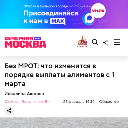
Для глазури нужны:
Без МРОТ: что изменится в
порядке выплаты алиментов с 1
— Для сервировки салата необходимо выложить
все ингредиенты в чашу, поджарить слайсы сыра
марта
на сковороде и выложить их на салат, — дополнил
Белькович.
Иссалина Аюпова
Сюжет:
Эксклюзивы ВМ
26 февраля 14:34
Общество