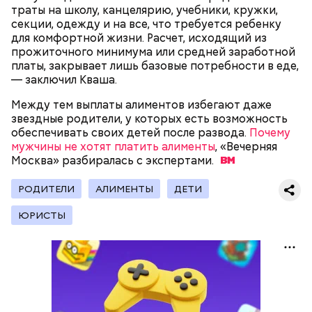
траты на школу, канцелярию, учебники, кружки,
секции, одежду и на все, что требуется ребенку
для комфортной жизни. Расчет, исходящий из
прожиточного минимума или средней заработной
платы, закрывает лишь базовые потребности в еде,
— заключил Кваша.
200 граммов сливочного масла;
Между тем выплаты алиментов избегают даже
1 стакан сахара;
звездные родители, у которых есть возможность
10 граммов ванильного сахара;
обеспечивать своих детей после развода.
Почему
1/4 чайной ложки соли;
Для заправки:
мужчины не хотят платить алименты
, «Вечерняя
4 куриных яйца;
Москва» разбиралась с
экспертами.
100 граммов сока апельсина и столовая ложка
цедры;
РОДИТЕЛИ
АЛИМЕНТЫ
ДЕТИ
350 граммов муки;
2 чайных ложки разрыхлителя;
ЮРИСТЫ
150 граммов изюма.
Кабачок — 1 шт.