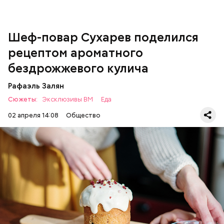
поэтому люди, которые любят сидеть на диете,
оценят его.
Шеф-повар Сухарев поделился
рецептом ароматного
бездрожжевого кулича
Рафаэль Залян
Сюжеты:
Эксклюзивы ВМ
Еда
02 апреля 14:08
Общество
Первый необычный рецепт кулича несколько
отличается от классической рецептуры, так как
содержит нестандартную начинку:
ПРАЗДНИКИ
РЕЦЕПТЫ
ПАСХА