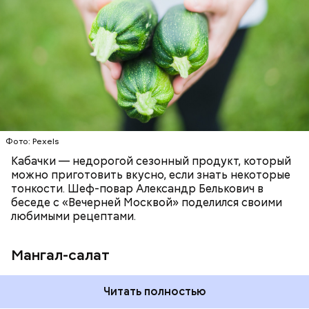
ЕДА
РЕЦЕПТЫ
Ингредиенты
Фото: Pexels
Кабачки — недорогой сезонный продукт, который
можно приготовить вкусно, если знать некоторые
тонкости. Шеф-повар Александр Белькович в
беседе с «Вечерней Москвой» поделился своими
любимыми рецептами.
Мангал-салат
Читать полностью
— Этот вариант кулича не содержит дрожжей,