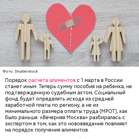
Глазурь
Для заправки нужно мелко нарезать чеснок и
смешать его с уксусом, оливковым маслом, сахаром
и нарезанной веточкой тархуна.
Фото: Shutterstock
Порядок
расчета алиментов
с 1 марта в России
станет иным. Теперь сумму пособия на ребенка, не
подтвержденную судебным актом, Социальный
фонд будет определять исходя из средней
заработной платы по региону, а не из
минимального размера оплаты труда (МРОТ), как
было раньше. «Вечерняя Москва» разбиралась с
экспертом в том, как это нововведение повлияет
на порядок получения алиментов.