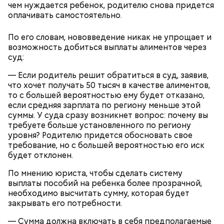
чем нуждается ребенок, родителю снова придется
ингредиенты нужно взбивать миксером
оплачивать самостоятельно.
Тесто сразу можно выпекать, ему не нужна
примерно три минуты, пока масло не
расстойка, предупредил шеф-повар:
побелеет.
По его словам, нововведение никак не упрощает и
Далее по одному следует добавлять в готовую
возможность добиться выплаты алиментов через
массу яйца, после чего нужно получившееся
суд:
тесто вновь взбить.
Если технология соблюдается правильно, то
— Если родитель решит обратиться в суд, заявив,
должен получиться воздушный кремовый
что хочет получать 50 тысяч в качестве алиментов,
сгусток цвета слоновой кости.
то с большей вероятностью ему будет отказано,
Затем в тесто нужно включить цедру
если средняя зарплата по региону меньше этой
апельсина и, помешивая массу, вливать в нее
суммы. У суда сразу возникнет вопрос: почему вы
цитрусовый сок.
Оливковое масло — 50 мл.
требуете больше установленного по региону
В отдельной посуде нужно смешать муку с
Яблочный уксус — 2 ст. ложки.
уровня? Родителю придется обосновать свое
разрыхлителем, а потом эти компоненты
Тархун — 1 веточка.
требование, но с большей вероятностью его иск
следует объединить с ранее полученной
Чеснок — 2 зубчика.
будет отклонен.
масляной основой.
Сахар — 1 ст. ложка.
После объединения и тщательного «микса»
По мнению юриста, чтобы сделать систему
этих ингредиентов, необходимо добавлять
Способ приготовления
выплаты пособий на ребенка более прозрачной,
изюм, цукаты, которые вы пожелаете, и снова
необходимо высчитать сумму, которая будет
взбить. Но не миксером, а ложкой или
закрывать его потребности.
кухонной лопаткой, чтобы не измельчить
сухофрукты.
— Сумма должна включать в себя предполагаемые