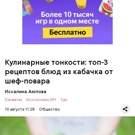
Желтый болгарский перец — 1 шт.
Красный болгарский перец — 1 шт.
Зеленый перец — 1 шт.
Красный лук — 1 шт.
Баклажан — 1 шт.
Для кулича понадобится:
Помидор — 2 шт.
Сыр адыгейский —200 гр.
Соль по вкусу.
Кулинарные тонкости: топ-3
рецептов блюд из кабачка от
шеф-повара
Иссалина Аюпова
Сюжеты:
Эксклюзивы ВМ
Еда
10 августа 11:28
Общество
Что понадобится: