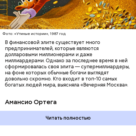
БОГАТСТВО
БИЗНЕС
ПРЕДПРИНИМАТЕЛИ
МИЛЛИАРДЕРЫ
ДЕНЬГИ
Люсиль Рандон (118 лет)
Фото: «Утиные истории», 1987 год
В финансовой элите существует много
предпринимателей, которые являются
долларовыми миллионерами и даже
Фото: Shutterstock
миллиардерами. Однако за последнее время в ней
сформировалась своя элита — супермиллиардеры,
на фоне которых обычные богачи выглядят
довольно скромно. Кто входит в топ-10 самых
богатых людей мира, выясняла «Вечерняя Москва».
Амансио Ортега
В 1991 году Тадзима потеряла мужа. А спустя 11 лет
Читать полностью
переехала в дом престарелых. В 2015 году, когда ей
было 115 лет, она была признана самым старым
человеком в Японии, а в 2017-м — старейшим из