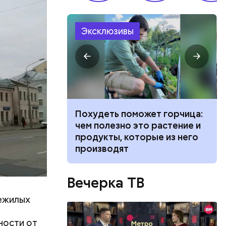
Эксклюзивы
обавляет
ванной и
Похудеть поможет горчица:
 москвич
чем полезно это растение и
беременную
продукты, которые из него
производят
Вечерка ТВ
нежилых
ности от