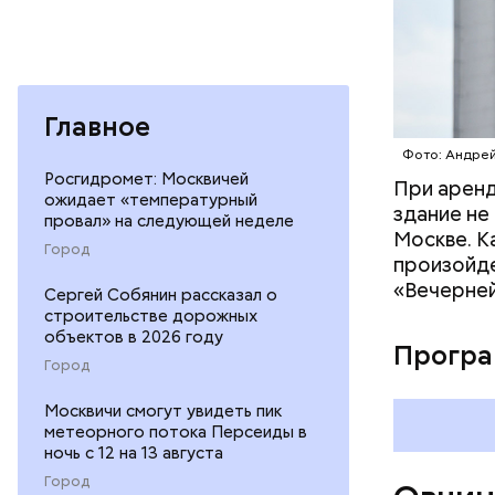
Главное
Фото: Андрей
Росгидромет: Москвичей
При аренд
ожидает «температурный
здание не
провал» на следующей неделе
Москве. Ка
Город
произойде
Долгое вр
«Вечерней
промышлен
Сергей Собянин рассказал о
строительстве дорожных
социальну
объектов в 2026 году
активност
Програ
Город
Юго-Восто
пятиэтаже
Москвичи смогут увидеть пик
новострой
метеорного потока Персеиды в
сейчас на
ночь с 12 на 13 августа
идет подг
Город