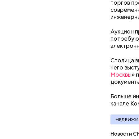
торгов пр
современн
инженерны
Аукцион п
потребуют
электронн
Какие 
Столица в
него выст
Москвы
» 
Для отдел
документа
металличе
Для осте
Больше ин
стеклопак
канале Ко
НЕДВИЖИ
Новости С