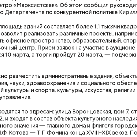
етро «Марксистская». Об этом сообщил руководи
о Департамента по конкурентной политике Кирил
му реновации могут попасть:
лощадь зданий составляет более 1,1 тысячи квад
позволит реализовать различные проекты, наприм
ь офисное пространство, образовательный, спор
вочный центр. Прием заявок на участие в аукционе
нтр будет иметь хорошую транспортную доступн
я 10 марта, а торги пройдут 20 марта, — подчерк
 рядом с ним расположены станция метро «Печат
ольцевой линии, одноименные станции второго
го центрального диаметра и Люблинско-Дмитро
но разместить административные здания, объект
также Третье транспортное кольцо.
ия, науки, здравоохранения и социального обеспе
 культуры и спорта, культуры, искусства, религии 
управления.
ходятся по адресам: улица Воронцовская, дом 7, ст
2, и входят в состав объекта культурного наследи
ного значения — главного дома и флигеля городс
Как получить до 100 тысяч
Как узнать, снес
.Ф. Котова — Т.Г. Фомина конца XVIII–XIX веков. 
рублей от государства при
реновации в Мос