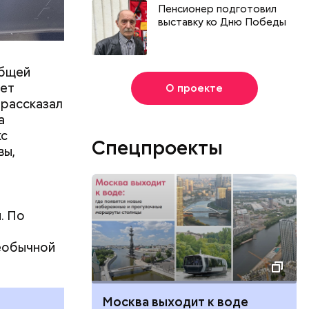
Пенсионер подготовил
выставку ко Дню Победы
общей
дет
О проекте
 рассказал
а
кс
Спецпроекты
вы,
. По
й
Всемирный день кошек и
еобычной
Международный день
и
бесконечности: какие
праздники отмечают в России
и мире 8 августа
Москва выходит к воде