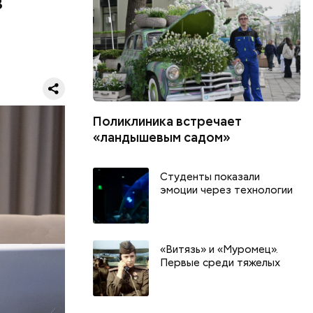
в
Поликлиника встречает
«ландышевым садом»
глом,
Студенты показали
нес-центра
эмоции через технологии
ые
обилей, —
«Витязь» и «Муромец».
Первые среди тяжелых