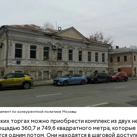
ство их жителей.
ом проекта выступает ГК «Галс-Девелопмент», д
жба департамента градостроительной политики.
Маникюр кокошником
Выломал дверь 
украшу: тренды маникюра в
зарезал: почему
Москве летом 2026
жестоко убил 
жену
амент по конкурентной политике Москвы
ких торгах можно приобрести комплекс из двух 
щадью 360,7 и 749,6 квадратного метра, которые
ся одним лотом. Они находятся в шаговой доступ