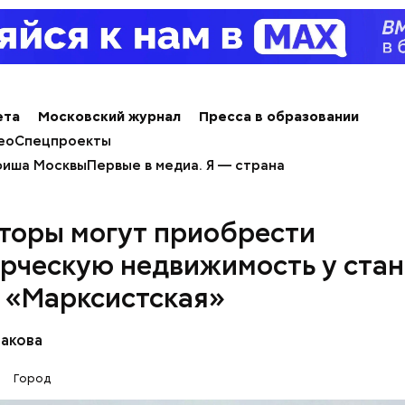
ета
Московский журнал
Пресса в образовании
ео
Спецпроекты
иша Москвы
Первые в медиа. Я — страна
торы могут приобрести
рческую недвижимость у ста
 «Марксистская»
ые дома;
бакова
с высоким уровнем износа;
остроенные до 1960 года;
Город
а включение в программу которых проголосовало