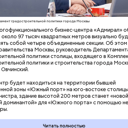
амент градостроительной политики города Москвы
ногофункционального бизнес-центра «Адмирал» 
около 97 тысяч квадратных метров визуально бу
ять собой четыре объединенные секции. Об этом
равительства Москвы, руководитель Департамент
ительной политики столицы, входящего в Компле
ительной политики и строительства города Моск
 Овчинский.
нтр будет находиться на территории бывшей
ной зоны «Южный порт» на юго-востоке столицы
нистра, здание высотой 200 метров станет «ново
дывания
День качания на качелях и
й доминантой» для «Южного порта» с помощью н
День пьяного
День шампанского: какие
ры.
кие праздники
праздники отмечают в Росси
оссии и мире 5
и мире 4 августа
Читать полностью