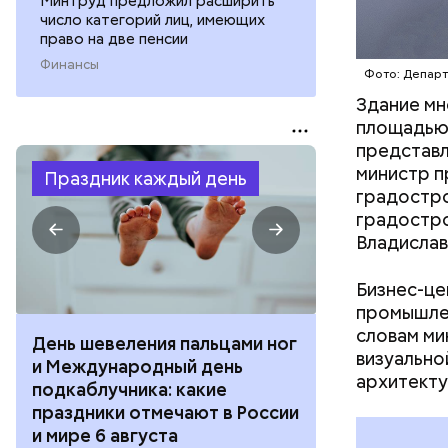
Минтруд предложил расширить
число категорий лиц, имеющих
право на две пенсии
Финансы
Фото: Департ
Здание м
площадью 
представл
министр п
Праздник каждый день
градостро
градостро
Владислав
Бизнес-це
промышлен
словам ми
День шевеления пальцами ног
День разгля
визуально
и Международный день
горизонта и 
архитекту
подкаблучника: какие
курсанта: ка
праздники отмечают в России
отмечают в Р
и мире 6 августа
августа