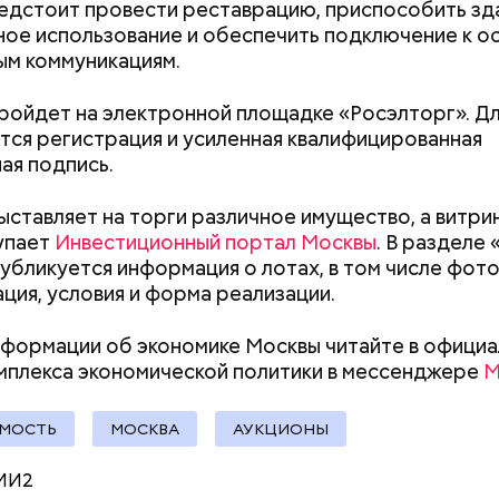
едстоит провести реставрацию, приспособить зд
трудной ситуации: кто может
искать информа
ое использование и обеспечить подключение к о
претендовать и какие нужны
м коммуникациям.
документы
ройдет на электронной площадке «Росэлторг». Дл
ся регистрация и усиленная квалифицированная
ая подпись.
здания включают в программу ренов
ыставляет на торги различное имущество, а витри
упает
Инвестиционный портал Москвы
. В разделе 
публикуется информация о лотах, в том числе фот
ки фасада и цоколя специалисты используют стек
ция, условия и форма реализации.
ские панели в сочетании с решетками в технически
кления предусмотрены энергосберегающие двухк
формации об экономике Москвы читайте в офици
еты.
мплекса экономической политики в мессенджере
МОСТЬ
МОСКВА
АУКЦИОНЫ
МИ2