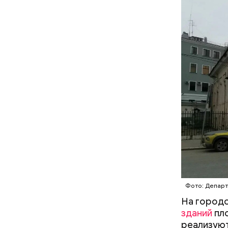
большин
Девелопер
пресс-слу
Дебошир и «гроза»
силовиков: кто такой Роберт
Гилман, которого просят
освободить США
Фото: Департ
На городс
зданий
пло
реализуют