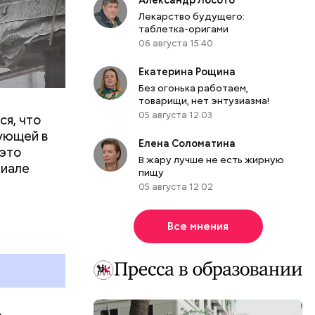
Лекарство будущего:
таблетка-оригами
06 августа 15:40
Екатерина Рощина
Без огонька работаем,
товарищи, нет энтузиазма!
05 августа 12:03
ся, что
ующей в
Елена Соломатина
 это
В жару лучше не есть жирную
риале
пищу
вую жилую,
05 августа 12:02
т деловая
в. Всего в
Все мнения
 818
ных
тиэтажек
язанском –