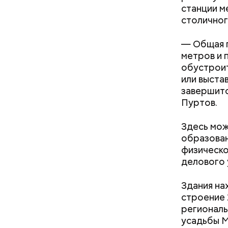
станции м
столичног
В програм
— Общая п
метров и 
обустроит
или выста
Бизнес-це
завершитс
поскольку
Пуртов.
Большой к
Московско
Здесь мож
линии, а 
образован
физической
делового 
Здания на
строение 
региональ
Как поменять батареи дома и
усадьбы М
не получить штраф