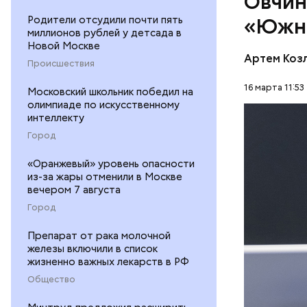
Овчин
Родители отсудили почти пять
«Южн
миллионов рублей у детсада в
Новой Москве
Артем Коз
Происшествия
16 марта 11:53
Московский школьник победил на
олимпиаде по искусственному
интеллекту
Город
«Оранжевый» уровень опасности
— Начиная
из-за жары отменили в Москве
образуя р
вечером 7 августа
будет озе
СТРОИТЕ
Город
Предусмот
тротуары 
ДЕПАРТА
Препарат от рака молочной
приводит 
железы включили в список
ВЛАДИСЛ
градостро
жизненно важных лекарств в РФ
ЮГО-ВОС
Общество