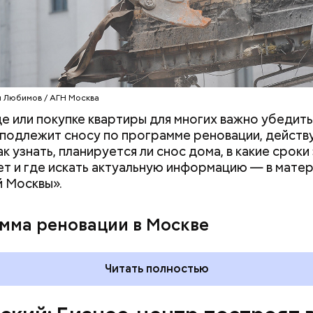
 Любимов / АГН Москва
е или покупке квартиры для многих важно убедить
 подлежит сносу по программе реновации, действ
к узнать, планируется ли снос дома, в какие сроки
т и где искать актуальную информацию — в мате
емя на территории этой промзоны преобладали
 Москвы».
ные предприятия, но теперь в районе строят но
ю и коммерческую инфраструктуру, и в нем расте
ь. Так, в программу реновации здесь вошли 13 домо
мма реновации в Москве
чном административном округе будет расселено
к, чьи жители получат новые квартиры в современ
ках. Например, Выхине-Жулебине для жителей пя
Читать полностью
чали строить еще два новых жилых комплекса, а в Р
отовка к возведению нового ЖК.