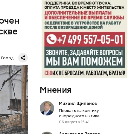
лючен
скве
ах
Город
, а на их
в
х.
ые детские
ало бюро
Мнения
новации
овень будут
тажного
Михаил Щипанов
Кроме
Плевать на критику
очередного нытика
06 августа 15:41
Александр Лосото